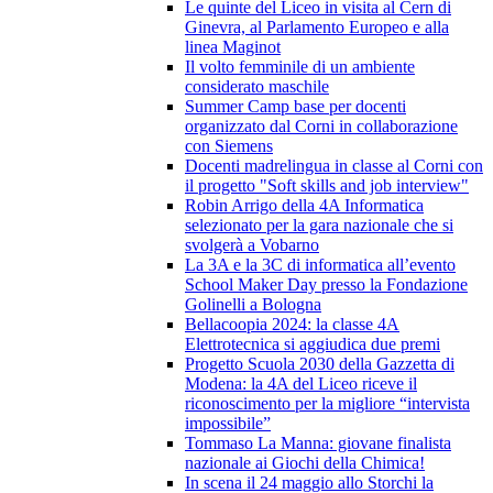
Le quinte del Liceo in visita al Cern di
Ginevra, al Parlamento Europeo e alla
linea Maginot
Il volto femminile di un ambiente
considerato maschile
Summer Camp base per docenti
organizzato dal Corni in collaborazione
con Siemens
Docenti madrelingua in classe al Corni con
il progetto "Soft skills and job interview"
Robin Arrigo della 4A Informatica
selezionato per la gara nazionale che si
svolgerà a Vobarno
La 3A e la 3C di informatica all’evento
School Maker Day presso la Fondazione
Golinelli a Bologna
Bellacoopia 2024: la classe 4A
Elettrotecnica si aggiudica due premi
Progetto Scuola 2030 della Gazzetta di
Modena: la 4A del Liceo riceve il
riconoscimento per la migliore “intervista
impossibile”
Tommaso La Manna: giovane finalista
nazionale ai Giochi della Chimica!
In scena il 24 maggio allo Storchi la