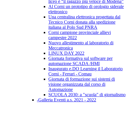
liceo è “il ragazzo più veloce di Modena”
Al Corni un prototipo di orologio siderale
elettronico
Una centralina elettronica progettata dal
Tecnico Corni donata alla spedizione
italiana al Polo Sud PNRA
Corni campione provinciale allievi
campestre 2022
Nuovo allestimento al laboratorio di
Meccatronica
LINUX DAY 2022
Giornata formativa sul software per
automazione SCADA /HMI
Inaugurato e.DO Learning il Laboratorio
Corni - Ferrari - Comau
Giornata di formazione sui sistemi di
visione organizzata dal corso di
Automazione
SCUOLA 2030: a "scuola" di giornalismo
-Galleria Eventi a.s. 2021 - 2022