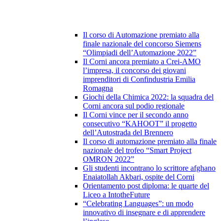
Il corso di Automazione premiato alla
finale nazionale del concorso Siemens
“Olimpiadi dell’Automazione 2022”
Il Corni ancora premiato a Crei-AMO
l’impresa, il concorso dei giovani
imprenditori di Confindustria Emilia
Romagna
Giochi della Chimica 2022: la squadra del
Corni ancora sul podio regionale
Il Corni vince per il secondo anno
consecutivo “KAHOOT” il progetto
dell’Autostrada del Brennero
Il corso di automazione premiato alla finale
nazionale del trofeo “Smart Project
OMRON 2022”
Gli studenti incontrano lo scrittore afghano
Enaiatollah Akbari, ospite del Corni
Orientamento post diploma: le quarte del
Liceo a IntotheFuture
“Celebrating Languages”: un modo
innovativo di insegnare e di apprendere