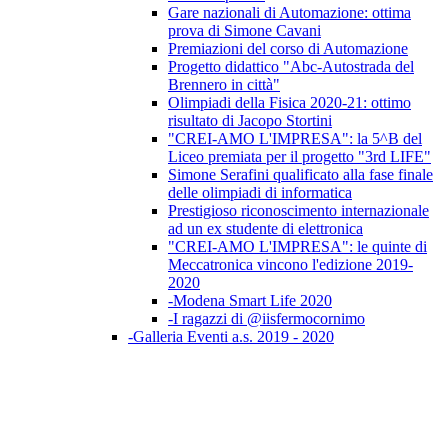
Gare nazionali di Automazione: ottima
prova di Simone Cavani
Premiazioni del corso di Automazione
Progetto didattico "Abc-Autostrada del
Brennero in città"
Olimpiadi della Fisica 2020-21: ottimo
risultato di Jacopo Stortini
"CREI-AMO L'IMPRESA": la 5^B del
Liceo premiata per il progetto "3rd LIFE"
Simone Serafini qualificato alla fase finale
delle olimpiadi di informatica
Prestigioso riconoscimento internazionale
ad un ex studente di elettronica
"CREI-AMO L'IMPRESA": le quinte di
Meccatronica vincono l'edizione 2019-
2020
-Modena Smart Life 2020
-I ragazzi di @iisfermocornimo
-Galleria Eventi a.s. 2019 - 2020