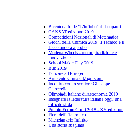
Bicentenario de "L'infinito" di Leopardi
CANSAT edizione 2019
Competizioni Nazionali di Matematica
Giochi della Chimica 2019: il Tecnico e il
Liceo ancora a podio
Modena Wheels - motori, tradizione e
innovazione
School Maker Day 2019
Buk 2019
Educare all'Europa
Ambiente Clima e Migrazioni
Incontro con lo scrittore Giuseppe
Catozzella
Olimpiadi Italiane di Astronomia 2019
Insegnare la letteratura italiana oggi: una
difficile sfida
Premio Fermo Corni 2018 - XV edizione
Fiera dell'Elettronica
Michelangelo Infinito
Una storia sbagliata