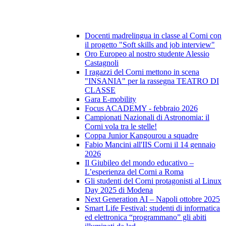
Docenti madrelingua in classe al Corni con
il progetto "Soft skills and job interview"
Oro Europeo al nostro studente Alessio
Castagnoli
I ragazzi del Corni mettono in scena
"INSANIA" per la rassegna TEATRO DI
CLASSE
Gara E-mobility
Focus ACADEMY - febbraio 2026
Campionati Nazionali di Astronomia: il
Corni vola tra le stelle!
Coppa Junior Kangourou a squadre
Fabio Mancini all'IIS Corni il 14 gennaio
2026
Il Giubileo del mondo educativo –
L’esperienza del Corni a Roma
Gli studenti del Corni protagonisti al Linux
Day 2025 di Modena
Next Generation AI – Napoli ottobre 2025
Smart Life Festival: studenti di informatica
ed elettronica “programmano” gli abiti