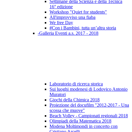
Settimane della Scienza e della Tecnica
16° edizione
Workshop "Quiet for students"
All'improvviso una fiaba
We free Day
#Con i Bambini, tutta un’altra storia
-Galleria Eventi a.s. 2017 - 2018
Laboratorio di ricerca storica
Sui luoghi modenesi di Lodovico Antonio
Muratori
Giochi della Chimica 2018
Proiezione del docufilm "2012-2017 - Una
scossa che muove"
Beach Volley - Campionati regionali 2018
Olimpiadi della Matematica 2018
Modena Moltimondi in concerto con
Cristiano Arcelli