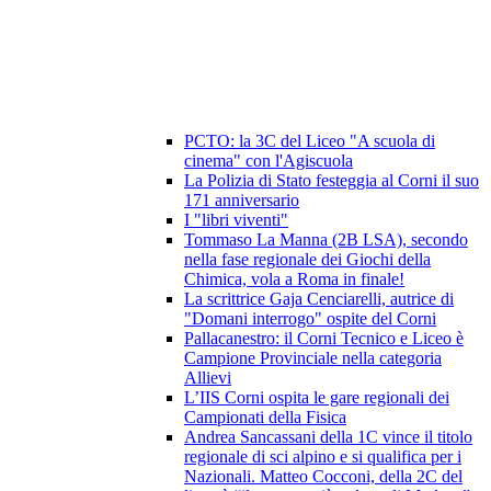
PCTO: la 3C del Liceo "A scuola di
cinema" con l'Agiscuola
La Polizia di Stato festeggia al Corni il suo
171 anniversario
I "libri viventi"
Tommaso La Manna (2B LSA), secondo
nella fase regionale dei Giochi della
Chimica, vola a Roma in finale!
La scrittrice Gaja Cenciarelli, autrice di
"Domani interrogo" ospite del Corni
Pallacanestro: il Corni Tecnico e Liceo è
Campione Provinciale nella categoria
Allievi
L’IIS Corni ospita le gare regionali dei
Campionati della Fisica
Andrea Sancassani della 1C vince il titolo
regionale di sci alpino e si qualifica per i
Nazionali. Matteo Cocconi, della 2C del