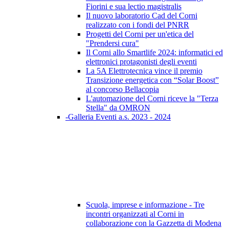
Fiorini e sua lectio magistralis
Il nuovo laboratorio Cad del Corni
realizzato con i fondi del PNRR
Progetti del Corni per un'etica del
"Prendersi cura"
Il Corni allo Smartlife 2024: informatici ed
elettronici protagonisti degli eventi
La 5A Elettrotecnica vince il premio
Transizione energetica con “Solar Boost”
al concorso Bellacopia
L'automazione del Corni riceve la "Terza
Stella" da OMRON
-Galleria Eventi a.s. 2023 - 2024
Scuola, imprese e informazione - Tre
incontri organizzati al Corni in
collaborazione con la Gazzetta di Modena