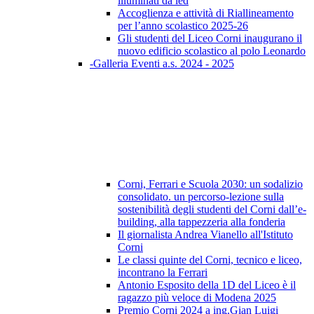
illuminati da led
Accoglienza e attività di Riallineamento
per l’anno scolastico 2025-26
Gli studenti del Liceo Corni inaugurano il
nuovo edificio scolastico al polo Leonardo
-Galleria Eventi a.s. 2024 - 2025
Corni, Ferrari e Scuola 2030: un sodalizio
consolidato. un percorso-lezione sulla
sostenibilità degli studenti del Corni dall’e-
building, alla tappezzeria alla fonderia
Il giornalista Andrea Vianello all'Istituto
Corni
Le classi quinte del Corni, tecnico e liceo,
incontrano la Ferrari
Antonio Esposito della 1D del Liceo è il
ragazzo più veloce di Modena 2025
Premio Corni 2024 a ing.Gian Luigi