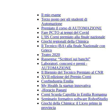
Il mio esame
Terzo posto per gli studenti di
Automazione
Premiato il corso di AUTOMAZIONE
Fare PCTO ai tempi del Covid
L'IIS Corni premiato alla finale nazionale
Giochi regionali della Chimica
Il Tecnico (BA) alla finale Nazionale con
Grieco
Teatro 2020
Rassegna: “Scrittori sui banchi”
Laboratori, concorsi e premi -
AUTOMAZIONE
Il Biennio del Tecnico Premiato al CNR
XVII edizione del Premio Corni
Confindustria Emilia
My Health Ja startup innovativa
-Horacio Pagani
Corni Scuola Capofila in Emilia Romagna
Seminario formativo software RobotStudio
Giochi della Chimica: il Liceo primo in
provincia