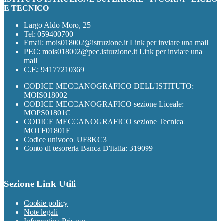
E TECNICO
Largo Aldo Moro, 25
Tel:
059400700
Email:
mois018002@istruzione.it
Link per inviare una mail
PEC:
mois018002@pec.istruzione.it
Link per inviare una
mail
C.F.: 94177210369
CODICE MECCANOGRAFICO DELL'ISTITUTO:
MOIS018002
CODICE MECCANOGRAFICO sezione Liceale:
MOPS01801C
CODICE MECCANOGRAFICO sezione Tecnica:
MOTF01801E
Codice univoco: UF8KC3
Conto di tesoreria Banca D'Italia: 319099
Sezione Link Utili
Cookie policy
Note legali
Informativa Privacy