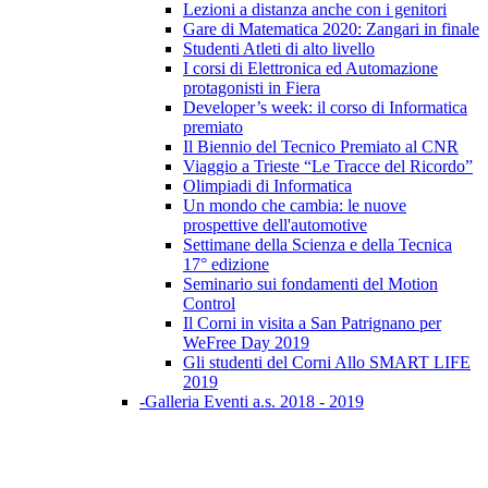
Lezioni a distanza anche con i genitori
Gare di Matematica 2020: Zangari in finale
Studenti Atleti di alto livello
I corsi di Elettronica ed Automazione
protagonisti in Fiera
Developer’s week: il corso di Informatica
premiato
Il Biennio del Tecnico Premiato al CNR
Viaggio a Trieste “Le Tracce del Ricordo”
Olimpiadi di Informatica
Un mondo che cambia: le nuove
prospettive dell'automotive
Settimane della Scienza e della Tecnica
17° edizione
Seminario sui fondamenti del Motion
Control
Il Corni in visita a San Patrignano per
WeFree Day 2019
Gli studenti del Corni Allo SMART LIFE
2019
-Galleria Eventi a.s. 2018 - 2019