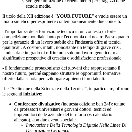
svolgere un’azione di orientamento per i ragazzi delle
scuole medie.
Il titolo della XII edizione è “
YOUR FUTURE
” e vuole essere un
modo sintetico per esprimere contemporaneamente due concetti:
- l'importanza della formazione tecnica in un contesto di forte
competizione mondiale tanto per l'economia del nostro Paese quanto
per le garanzie di un lavoro stabile che l'industria offre ai tecnici
qualificati. A costoro, infatti, nonostante un tempo di grave crisi,
l'industria è in grado di offrire non solo un lavoro generico, ma
significative prospettive di crescita e soddisfazione professionale;
- il fondamentale protagonismo dei giovani che rappresentano il
nostro futuro, perché sappiano sfruttare le opportunità formative
offerte dalla scuola per sviluppare appieno i loro talenti.
Le “Settimane della Scienza e della Tecnica”, in particolare, offrono
le seguenti
iniziative
:
Conferenze divulgative
(inquesta edizione ben 24!): tenute
da professori universitari e giovani dottori, tecnici ed
imprenditori delle aziende del territorio (v. calendario
allegato), con due eventi speciali:
Innovazione Della Tecnologia Digitale Nelle Linee Di
Decorazione Ceramica