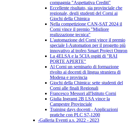
compagnia "Aspettativa Crediti"
Eccellente risultato, sia provinciale che
regionale, degli studenti del Corni ai
Giochi della Chimica
Nella competizione CAN-SAT 2024 il
Corni vince il premio "Migliore
realizzazione tecnica"
L'automazione del Corni vince il premio
speciale I-Automation per il progetto più
innovativo al trofeo Smart Project Omron
La 4ELSA e la 5CIA ospiti di "RAI
PORTE APERTE"
Al Corni un seminario di formazione
rivolto ai docenti di lingua straniera di
Modena e provincia
Giochi della Chimica: sette studenti del
Corni alle finali Regionali
Francesco Messori all'Istituto Corni
Giulia Ingrami 2B LSA vince la
Campestre Provinciale
Training days docenti - Applicazioni
pratiche con PLC S7-1200
-Galleria Eventi a.s. 2022 - 2023