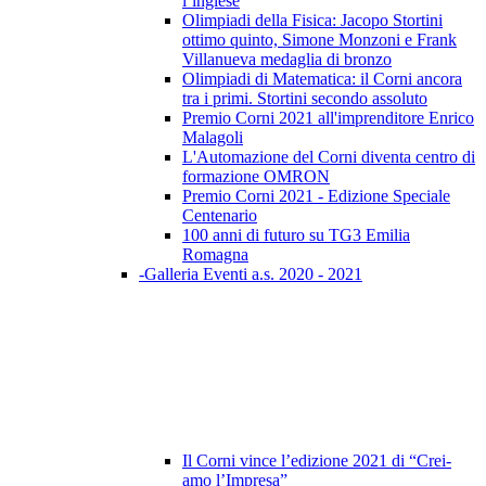
l’inglese
Olimpiadi della Fisica: Jacopo Stortini
ottimo quinto, Simone Monzoni e Frank
Villanueva medaglia di bronzo
Olimpiadi di Matematica: il Corni ancora
tra i primi. Stortini secondo assoluto
Premio Corni 2021 all'imprenditore Enrico
Malagoli
L'Automazione del Corni diventa centro di
formazione OMRON
Premio Corni 2021 - Edizione Speciale
Centenario
100 anni di futuro su TG3 Emilia
Romagna
-Galleria Eventi a.s. 2020 - 2021
Il Corni vince l’edizione 2021 di “Crei-
amo l’Impresa”