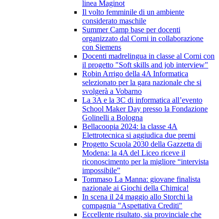
linea Maginot
Il volto femminile di un ambiente
considerato maschile
Summer Camp base per docenti
organizzato dal Corni in collaborazione
con Siemens
Docenti madrelingua in classe al Corni con
il progetto "Soft skills and job interview"
Robin Arrigo della 4A Informatica
selezionato per la gara nazionale che si
svolgerà a Vobarno
La 3A e la 3C di informatica all’evento
School Maker Day presso la Fondazione
Golinelli a Bologna
Bellacoopia 2024: la classe 4A
Elettrotecnica si aggiudica due premi
Progetto Scuola 2030 della Gazzetta di
Modena: la 4A del Liceo riceve il
riconoscimento per la migliore “intervista
impossibile”
Tommaso La Manna: giovane finalista
nazionale ai Giochi della Chimica!
In scena il 24 maggio allo Storchi la
compagnia "Aspettativa Crediti"
Eccellente risultato, sia provinciale che