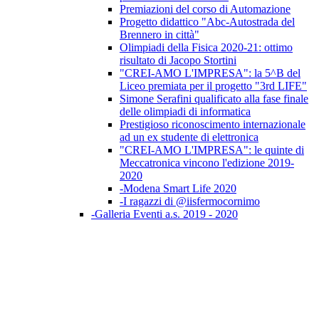
Premiazioni del corso di Automazione
Progetto didattico "Abc-Autostrada del
Brennero in città"
Olimpiadi della Fisica 2020-21: ottimo
risultato di Jacopo Stortini
"CREI-AMO L'IMPRESA": la 5^B del
Liceo premiata per il progetto "3rd LIFE"
Simone Serafini qualificato alla fase finale
delle olimpiadi di informatica
Prestigioso riconoscimento internazionale
ad un ex studente di elettronica
"CREI-AMO L'IMPRESA": le quinte di
Meccatronica vincono l'edizione 2019-
2020
-Modena Smart Life 2020
-I ragazzi di @iisfermocornimo
-Galleria Eventi a.s. 2019 - 2020