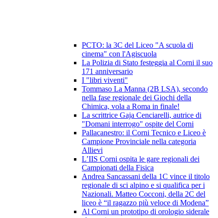
PCTO: la 3C del Liceo "A scuola di
cinema" con l'Agiscuola
La Polizia di Stato festeggia al Corni il suo
171 anniversario
I "libri viventi"
Tommaso La Manna (2B LSA), secondo
nella fase regionale dei Giochi della
Chimica, vola a Roma in finale!
La scrittrice Gaja Cenciarelli, autrice di
"Domani interrogo" ospite del Corni
Pallacanestro: il Corni Tecnico e Liceo è
Campione Provinciale nella categoria
Allievi
L’IIS Corni ospita le gare regionali dei
Campionati della Fisica
Andrea Sancassani della 1C vince il titolo
regionale di sci alpino e si qualifica per i
Nazionali. Matteo Cocconi, della 2C del
liceo è “il ragazzo più veloce di Modena”
Al Corni un prototipo di orologio siderale