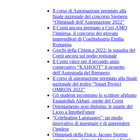
Il corso di Automazione premiato alla
finale nazionale del concorso Siemens
“Olimpiadi dell’Automazione 2022”
Il Corni ancora premiato a Crei-AMO
l’impresa, il concorso dei giovani
imprenditori di Confindustria Emilia
Romagna
Giochi della Chimica 2022: la squadra del
Corni ancora sul podio regionale
Il Corni vince per il secondo anno
consecutivo “KAHOOT” il progetto
dell’Autostrada del Brennero
Il corso di automazione premiato alla finale
nazionale del trofeo “Smart Project
OMRON 2022”
Gli studenti incontrano lo scrittore afghano
Enaiatollah Akbari, ospite del Corni
Orientamento post diploma: le quarte del
Liceo a IntotheFuture
“Celebrating Languages”: un modo
innovativo di insegnare e di apprendere
l’inglese
Olimpiadi della Fisica: Jacopo Stortini