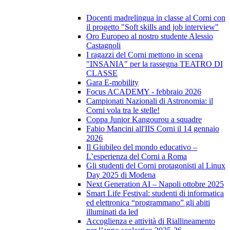
Docenti madrelingua in classe al Corni con
il progetto "Soft skills and job interview"
Oro Europeo al nostro studente Alessio
Castagnoli
I ragazzi del Corni mettono in scena
"INSANIA" per la rassegna TEATRO DI
CLASSE
Gara E-mobility
Focus ACADEMY - febbraio 2026
Campionati Nazionali di Astronomia: il
Corni vola tra le stelle!
Coppa Junior Kangourou a squadre
Fabio Mancini all'IIS Corni il 14 gennaio
2026
Il Giubileo del mondo educativo –
L’esperienza del Corni a Roma
Gli studenti del Corni protagonisti al Linux
Day 2025 di Modena
Next Generation AI – Napoli ottobre 2025
Smart Life Festival: studenti di informatica
ed elettronica “programmano” gli abiti
illuminati da led
Accoglienza e attività di Riallineamento