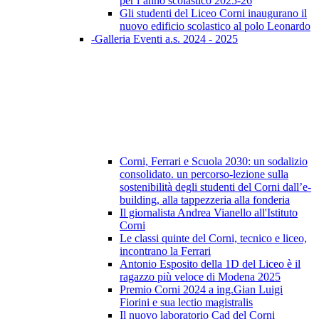
per l’anno scolastico 2025-26
Gli studenti del Liceo Corni inaugurano il
nuovo edificio scolastico al polo Leonardo
-Galleria Eventi a.s. 2024 - 2025
Corni, Ferrari e Scuola 2030: un sodalizio
consolidato. un percorso-lezione sulla
sostenibilità degli studenti del Corni dall’e-
building, alla tappezzeria alla fonderia
Il giornalista Andrea Vianello all'Istituto
Corni
Le classi quinte del Corni, tecnico e liceo,
incontrano la Ferrari
Antonio Esposito della 1D del Liceo è il
ragazzo più veloce di Modena 2025
Premio Corni 2024 a ing.Gian Luigi
Fiorini e sua lectio magistralis
Il nuovo laboratorio Cad del Corni