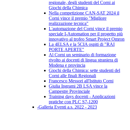
regionale, degli studenti del Corni ai
Giochi della Chimica
Nella competizione CAN-SAT 2024 il
Corni vince il premio "Migliore
realizzazione tecnica"
L'automazione del Corni vince il premio
speciale I-Automation per il progetto più
innovativo al trofeo Smart Project Omron
La 4ELSA e la 5CIA ospiti di "RAI
PORTE APERTE"
Al Corni un seminario di formazione
rivolto ai docenti di lingua straniera di
Modena e provincia
Giochi della Chimica: sette studenti del
Corni alle finali Regionali
Francesco Messori all'Istituto Corni
Giulia Ingrami 2B LSA vince la
Campestre Provinciale
Training days docenti - Applicazioni
pratiche con PLC S7-1200
-Galleria Eventi a.s. 2022 - 2023