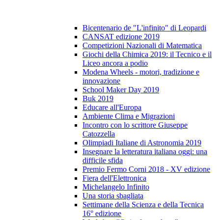
Bicentenario de "L'infinito" di Leopardi
CANSAT edizione 2019
Competizioni Nazionali di Matematica
Giochi della Chimica 2019: il Tecnico e il
Liceo ancora a podio
Modena Wheels - motori, tradizione e
innovazione
School Maker Day 2019
Buk 2019
Educare all'Europa
Ambiente Clima e Migrazioni
Incontro con lo scrittore Giuseppe
Catozzella
Olimpiadi Italiane di Astronomia 2019
Insegnare la letteratura italiana oggi: una
difficile sfida
Premio Fermo Corni 2018 - XV edizione
Fiera dell'Elettronica
Michelangelo Infinito
Una storia sbagliata
Settimane della Scienza e della Tecnica
16° edizione