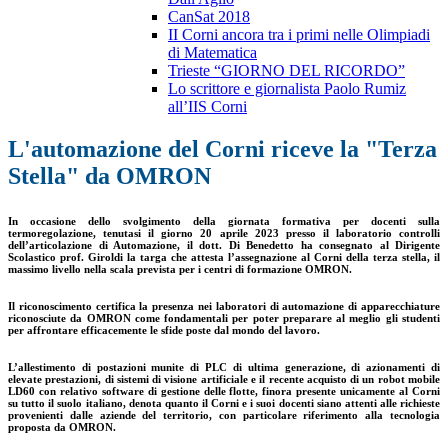
CanSat 2018
II Corni ancora tra i primi nelle Olimpiadi
di Matematica
Trieste “GIORNO DEL RICORDO”
Lo scrittore e giornalista Paolo Rumiz
all’IIS Corni
L'automazione del Corni riceve la "Terza
Stella" da OMRON
In occasione dello svolgimento della giornata formativa per docenti sulla
termoregolazione, tenutasi il giorno 20 aprile 2023 presso il laboratorio controlli
dell’articolazione di Automazione, il dott. Di Benedetto ha consegnato al Dirigente
Scolastico prof. Giroldi la targa che attesta l’assegnazione al Corni della terza stella, il
massimo livello nella scala prevista per i centri di formazione OMRON.
Il riconoscimento certifica la presenza nei laboratori di automazione di apparecchiature
riconosciute da OMRON come fondamentali per poter preparare al meglio gli studenti
per affrontare efficacemente le sfide poste dal mondo del lavoro.
L’allestimento di postazioni munite di PLC di ultima generazione, di azionamenti di
elevate prestazioni, di sistemi di visione artificiale e il recente acquisto di un robot mobile
LD60 con relativo software di gestione delle flotte, finora presente unicamente al Corni
su tutto il suolo italiano, denota quanto il Corni e i suoi docenti siano attenti alle richieste
provenienti dalle aziende del territorio, con particolare riferimento alla tecnologia
proposta da OMRON.