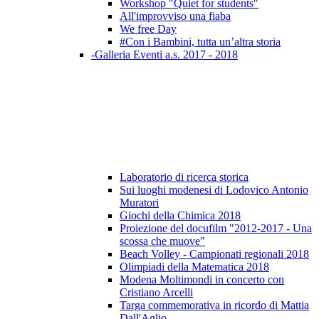
Workshop "Quiet for students"
All'improvviso una fiaba
We free Day
#Con i Bambini, tutta un’altra storia
-Galleria Eventi a.s. 2017 - 2018
Laboratorio di ricerca storica
Sui luoghi modenesi di Lodovico Antonio
Muratori
Giochi della Chimica 2018
Proiezione del docufilm "2012-2017 - Una
scossa che muove"
Beach Volley - Campionati regionali 2018
Olimpiadi della Matematica 2018
Modena Moltimondi in concerto con
Cristiano Arcelli
Targa commemorativa in ricordo di Mattia
Dall'Aglio