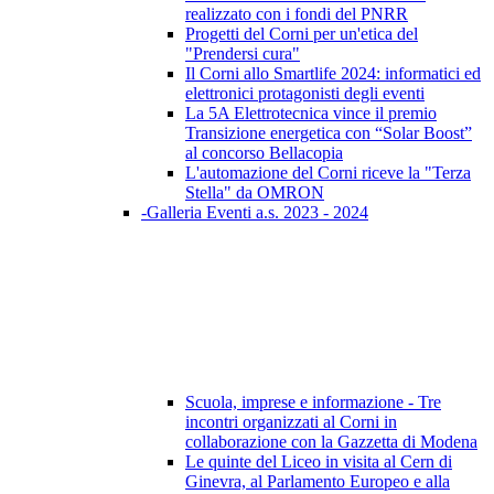
realizzato con i fondi del PNRR
Progetti del Corni per un'etica del
"Prendersi cura"
Il Corni allo Smartlife 2024: informatici ed
elettronici protagonisti degli eventi
La 5A Elettrotecnica vince il premio
Transizione energetica con “Solar Boost”
al concorso Bellacopia
L'automazione del Corni riceve la "Terza
Stella" da OMRON
-Galleria Eventi a.s. 2023 - 2024
Scuola, imprese e informazione - Tre
incontri organizzati al Corni in
collaborazione con la Gazzetta di Modena
Le quinte del Liceo in visita al Cern di
Ginevra, al Parlamento Europeo e alla