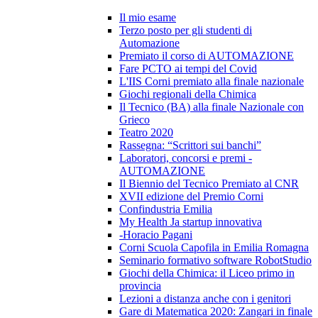
Il mio esame
Terzo posto per gli studenti di
Automazione
Premiato il corso di AUTOMAZIONE
Fare PCTO ai tempi del Covid
L'IIS Corni premiato alla finale nazionale
Giochi regionali della Chimica
Il Tecnico (BA) alla finale Nazionale con
Grieco
Teatro 2020
Rassegna: “Scrittori sui banchi”
Laboratori, concorsi e premi -
AUTOMAZIONE
Il Biennio del Tecnico Premiato al CNR
XVII edizione del Premio Corni
Confindustria Emilia
My Health Ja startup innovativa
-Horacio Pagani
Corni Scuola Capofila in Emilia Romagna
Seminario formativo software RobotStudio
Giochi della Chimica: il Liceo primo in
provincia
Lezioni a distanza anche con i genitori
Gare di Matematica 2020: Zangari in finale