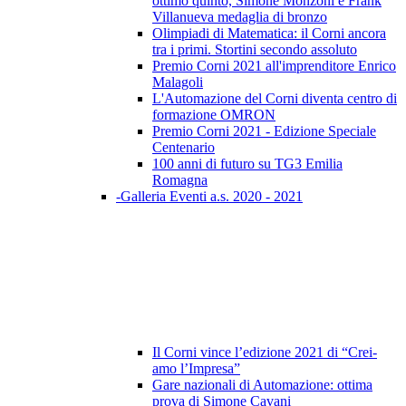
ottimo quinto, Simone Monzoni e Frank
Villanueva medaglia di bronzo
Olimpiadi di Matematica: il Corni ancora
tra i primi. Stortini secondo assoluto
Premio Corni 2021 all'imprenditore Enrico
Malagoli
L'Automazione del Corni diventa centro di
formazione OMRON
Premio Corni 2021 - Edizione Speciale
Centenario
100 anni di futuro su TG3 Emilia
Romagna
-Galleria Eventi a.s. 2020 - 2021
Il Corni vince l’edizione 2021 di “Crei-
amo l’Impresa”
Gare nazionali di Automazione: ottima
prova di Simone Cavani