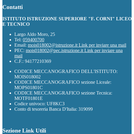
Contatti
ISTITUTO ISTRUZIONE SUPERIORE "F. CORNI" LICEO
E TECNICO
Largo Aldo Moro, 25
Tel:
059400700
Email:
mois018002@istruzione.it
Link per inviare una mail
PEC:
mois018002@pec.istruzione.it
Link per inviare una
mail
C.F.: 94177210369
CODICE MECCANOGRAFICO DELL'ISTITUTO:
MOIS018002
CODICE MECCANOGRAFICO sezione Liceale:
MOPS01801C
CODICE MECCANOGRAFICO sezione Tecnica:
MOTF01801E
Codice univoco: UF8KC3
Conto di tesoreria Banca D'Italia: 319099
Sezione Link Utili