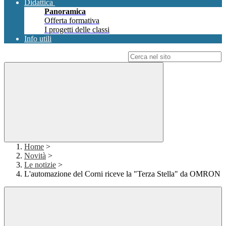
Didattica
Panoramica
Offerta formativa
I progetti delle classi
Info utili
Campo di ricerca per le pagine del sito
Home
>
Novità
>
Le notizie
>
L'automazione del Corni riceve la "Terza Stella" da OMRON