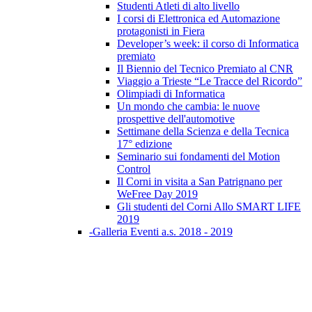
Studenti Atleti di alto livello
I corsi di Elettronica ed Automazione
protagonisti in Fiera
Developer’s week: il corso di Informatica
premiato
Il Biennio del Tecnico Premiato al CNR
Viaggio a Trieste “Le Tracce del Ricordo”
Olimpiadi di Informatica
Un mondo che cambia: le nuove
prospettive dell'automotive
Settimane della Scienza e della Tecnica
17° edizione
Seminario sui fondamenti del Motion
Control
Il Corni in visita a San Patrignano per
WeFree Day 2019
Gli studenti del Corni Allo SMART LIFE
2019
-Galleria Eventi a.s. 2018 - 2019