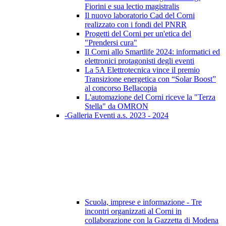
Fiorini e sua lectio magistralis
Il nuovo laboratorio Cad del Corni
realizzato con i fondi del PNRR
Progetti del Corni per un'etica del
"Prendersi cura"
Il Corni allo Smartlife 2024: informatici ed
elettronici protagonisti degli eventi
La 5A Elettrotecnica vince il premio
Transizione energetica con “Solar Boost”
al concorso Bellacopia
L'automazione del Corni riceve la "Terza
Stella" da OMRON
-Galleria Eventi a.s. 2023 - 2024
Scuola, imprese e informazione - Tre
incontri organizzati al Corni in
collaborazione con la Gazzetta di Modena