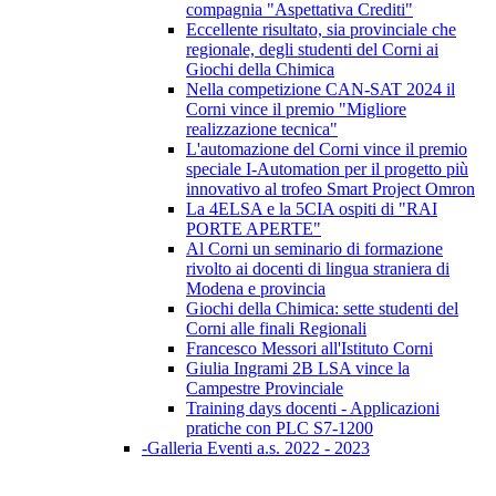
compagnia "Aspettativa Crediti"
Eccellente risultato, sia provinciale che
regionale, degli studenti del Corni ai
Giochi della Chimica
Nella competizione CAN-SAT 2024 il
Corni vince il premio "Migliore
realizzazione tecnica"
L'automazione del Corni vince il premio
speciale I-Automation per il progetto più
innovativo al trofeo Smart Project Omron
La 4ELSA e la 5CIA ospiti di "RAI
PORTE APERTE"
Al Corni un seminario di formazione
rivolto ai docenti di lingua straniera di
Modena e provincia
Giochi della Chimica: sette studenti del
Corni alle finali Regionali
Francesco Messori all'Istituto Corni
Giulia Ingrami 2B LSA vince la
Campestre Provinciale
Training days docenti - Applicazioni
pratiche con PLC S7-1200
-Galleria Eventi a.s. 2022 - 2023