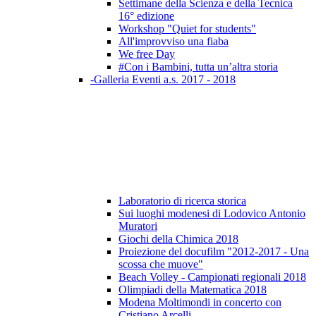
Settimane della Scienza e della Tecnica
16° edizione
Workshop "Quiet for students"
All'improvviso una fiaba
We free Day
#Con i Bambini, tutta un’altra storia
-Galleria Eventi a.s. 2017 - 2018
Laboratorio di ricerca storica
Sui luoghi modenesi di Lodovico Antonio
Muratori
Giochi della Chimica 2018
Proiezione del docufilm "2012-2017 - Una
scossa che muove"
Beach Volley - Campionati regionali 2018
Olimpiadi della Matematica 2018
Modena Moltimondi in concerto con
Cristiano Arcelli