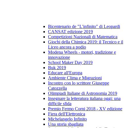
Bicentenario de "L'infinito" di Leopardi
CANSAT edizione 2019
Competizioni Nazionali di Matematica
Giochi della Chimica 2019: il Tecnico e il
Liceo ancora a podio
Modena Wheels - motori, tradizione e
innovazione
School Maker Day 2019
Buk 2019
Educare all'Europa
Ambiente Clima e Migrazioni
Incontro con lo scrittore Giuseppe
Catozzella
Olimpiadi Italiane di Astronomia 2019
Insegnare la letteratura italiana oggi: una
difficile sfida
Premio Fermo Corni 2018 - XV edizione
Fiera dell'Elettronica
Michelangelo Infinito
Una storia sbagliata