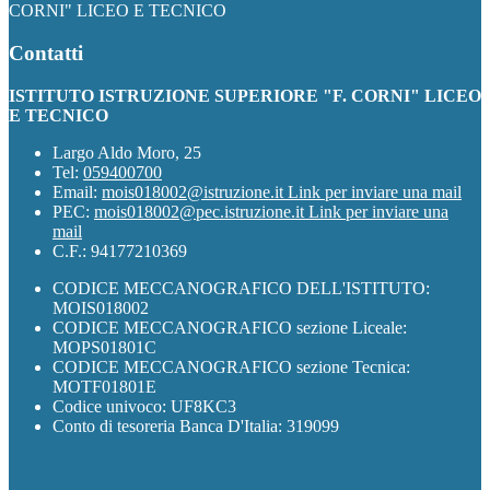
CORNI" LICEO E TECNICO
Contatti
ISTITUTO ISTRUZIONE SUPERIORE "F. CORNI" LICEO
E TECNICO
Largo Aldo Moro, 25
Tel:
059400700
Email:
mois018002@istruzione.it
Link per inviare una mail
PEC:
mois018002@pec.istruzione.it
Link per inviare una
mail
C.F.: 94177210369
CODICE MECCANOGRAFICO DELL'ISTITUTO:
MOIS018002
CODICE MECCANOGRAFICO sezione Liceale:
MOPS01801C
CODICE MECCANOGRAFICO sezione Tecnica:
MOTF01801E
Codice univoco: UF8KC3
Conto di tesoreria Banca D'Italia: 319099