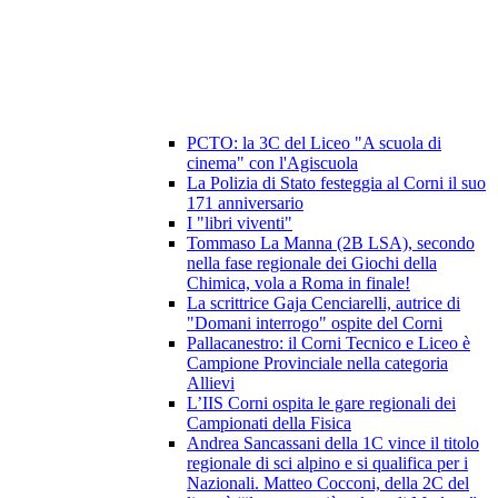
PCTO: la 3C del Liceo "A scuola di
cinema" con l'Agiscuola
La Polizia di Stato festeggia al Corni il suo
171 anniversario
I "libri viventi"
Tommaso La Manna (2B LSA), secondo
nella fase regionale dei Giochi della
Chimica, vola a Roma in finale!
La scrittrice Gaja Cenciarelli, autrice di
"Domani interrogo" ospite del Corni
Pallacanestro: il Corni Tecnico e Liceo è
Campione Provinciale nella categoria
Allievi
L’IIS Corni ospita le gare regionali dei
Campionati della Fisica
Andrea Sancassani della 1C vince il titolo
regionale di sci alpino e si qualifica per i
Nazionali. Matteo Cocconi, della 2C del