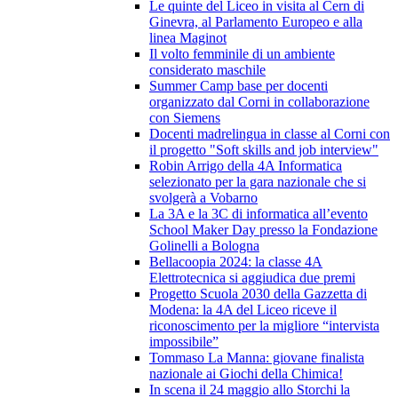
Le quinte del Liceo in visita al Cern di
Ginevra, al Parlamento Europeo e alla
linea Maginot
Il volto femminile di un ambiente
considerato maschile
Summer Camp base per docenti
organizzato dal Corni in collaborazione
con Siemens
Docenti madrelingua in classe al Corni con
il progetto "Soft skills and job interview"
Robin Arrigo della 4A Informatica
selezionato per la gara nazionale che si
svolgerà a Vobarno
La 3A e la 3C di informatica all’evento
School Maker Day presso la Fondazione
Golinelli a Bologna
Bellacoopia 2024: la classe 4A
Elettrotecnica si aggiudica due premi
Progetto Scuola 2030 della Gazzetta di
Modena: la 4A del Liceo riceve il
riconoscimento per la migliore “intervista
impossibile”
Tommaso La Manna: giovane finalista
nazionale ai Giochi della Chimica!
In scena il 24 maggio allo Storchi la