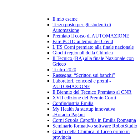
Il mio esame
Terzo posto per gli studenti di
Automazione
Premiato il corso di AUTOMAZIONE
Fare PCTO ai tempi del Covid
L'IIS Corni premiato alla finale nazionale
Giochi regionali della Chimica
Il Tecnico (BA) alla finale Nazionale con
Grieco
Teatro 2020
Rassegna: “Scrittori sui banchi”
Laboratori, concorsi e premi -
AUTOMAZIONE
Il Biennio del Tecnico Premiato al CNR
XVII edizione del Premio Corni
Confindustria Emilia
My Health Ja startup innovativa
-Horacio Pagani
Corni Scuola Capofila in Emilia Romagna
Seminario formativo software RobotStudio
Giochi della Chimica: il Liceo primo in
provincia