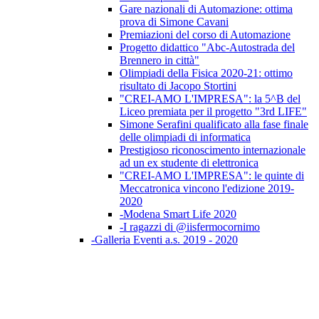
Gare nazionali di Automazione: ottima
prova di Simone Cavani
Premiazioni del corso di Automazione
Progetto didattico "Abc-Autostrada del
Brennero in città"
Olimpiadi della Fisica 2020-21: ottimo
risultato di Jacopo Stortini
"CREI-AMO L'IMPRESA": la 5^B del
Liceo premiata per il progetto "3rd LIFE"
Simone Serafini qualificato alla fase finale
delle olimpiadi di informatica
Prestigioso riconoscimento internazionale
ad un ex studente di elettronica
"CREI-AMO L'IMPRESA": le quinte di
Meccatronica vincono l'edizione 2019-
2020
-Modena Smart Life 2020
-I ragazzi di @iisfermocornimo
-Galleria Eventi a.s. 2019 - 2020