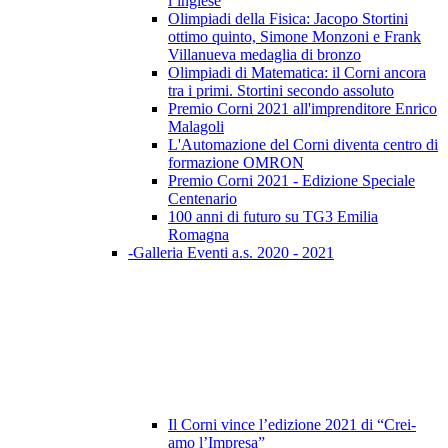
l’inglese
Olimpiadi della Fisica: Jacopo Stortini
ottimo quinto, Simone Monzoni e Frank
Villanueva medaglia di bronzo
Olimpiadi di Matematica: il Corni ancora
tra i primi. Stortini secondo assoluto
Premio Corni 2021 all'imprenditore Enrico
Malagoli
L'Automazione del Corni diventa centro di
formazione OMRON
Premio Corni 2021 - Edizione Speciale
Centenario
100 anni di futuro su TG3 Emilia
Romagna
-Galleria Eventi a.s. 2020 - 2021
Il Corni vince l’edizione 2021 di “Crei-
amo l’Impresa”