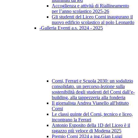
illuminati da led
Accoglienza e attività di Riallineamento
per l’anno scolastico 2025-26
Gli studenti del Liceo Corni inaugurano il
nuovo edificio scolastico al polo Leonardo
-Galleria Eventi a.s. 2024 - 2025
Corni, Ferrari e Scuola 2030: un sodalizio
consolidato. un percorso-lezione sulla
sostenibilità degli studenti del Corni dall’e-
building, alla tappezzeria alla fonderia
Il giornalista Andrea Vianello all'Istituto
Corni
Le classi quinte del Corni, tecnico e liceo,
incontrano la Ferrari
Antonio Esposito della 1D del Liceo è il
ragazzo più veloce di Modena 2025
Premio Corni 2024 a ing.Gian Luigi