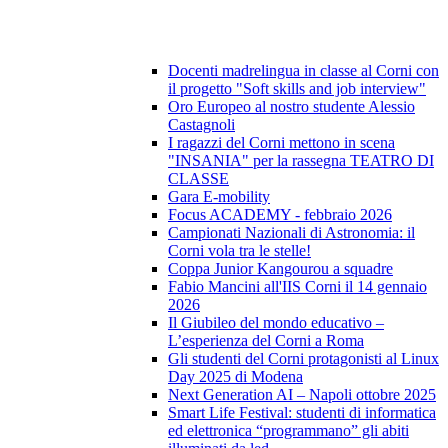
Docenti madrelingua in classe al Corni con
il progetto "Soft skills and job interview"
Oro Europeo al nostro studente Alessio
Castagnoli
I ragazzi del Corni mettono in scena
"INSANIA" per la rassegna TEATRO DI
CLASSE
Gara E-mobility
Focus ACADEMY - febbraio 2026
Campionati Nazionali di Astronomia: il
Corni vola tra le stelle!
Coppa Junior Kangourou a squadre
Fabio Mancini all'IIS Corni il 14 gennaio
2026
Il Giubileo del mondo educativo –
L’esperienza del Corni a Roma
Gli studenti del Corni protagonisti al Linux
Day 2025 di Modena
Next Generation AI – Napoli ottobre 2025
Smart Life Festival: studenti di informatica
ed elettronica “programmano” gli abiti