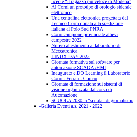
liceo è “il ragazzo più veloce di Modena”
Al Corni un prototipo di orologio siderale
elettronico
Una centralina elettronica progettata dal
Tecnico Corni donata alla spedizione
italiana al Polo Sud PNRA
Corni campione provinciale allievi
campestre 2022
Nuovo allestimento al laboratorio di
Meccatronica
LINUX DAY 2022
Giornata formativa sul software per
automazione SCADA /HMI
Inaugurato e.DO Learning il Laboratorio
Corni - Ferrari - Comau
Giornata di formazione sui sistemi di
visione organizzata dal corso di
Automazione
SCUOLA 2030: a "scuola" di giornalismo
-Galleria Eventi a.s. 2021 - 2022