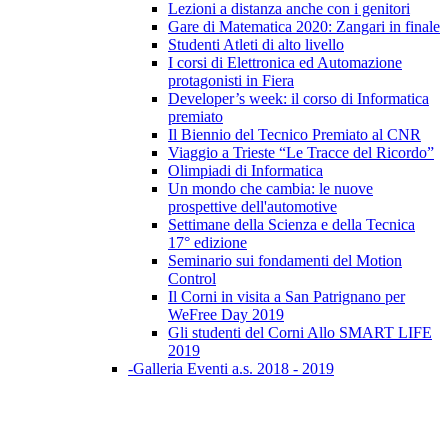
Lezioni a distanza anche con i genitori
Gare di Matematica 2020: Zangari in finale
Studenti Atleti di alto livello
I corsi di Elettronica ed Automazione
protagonisti in Fiera
Developer’s week: il corso di Informatica
premiato
Il Biennio del Tecnico Premiato al CNR
Viaggio a Trieste “Le Tracce del Ricordo”
Olimpiadi di Informatica
Un mondo che cambia: le nuove
prospettive dell'automotive
Settimane della Scienza e della Tecnica
17° edizione
Seminario sui fondamenti del Motion
Control
Il Corni in visita a San Patrignano per
WeFree Day 2019
Gli studenti del Corni Allo SMART LIFE
2019
-Galleria Eventi a.s. 2018 - 2019