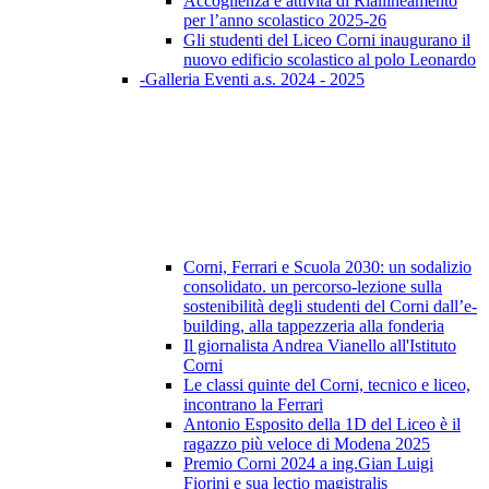
Accoglienza e attività di Riallineamento
per l’anno scolastico 2025-26
Gli studenti del Liceo Corni inaugurano il
nuovo edificio scolastico al polo Leonardo
-Galleria Eventi a.s. 2024 - 2025
Corni, Ferrari e Scuola 2030: un sodalizio
consolidato. un percorso-lezione sulla
sostenibilità degli studenti del Corni dall’e-
building, alla tappezzeria alla fonderia
Il giornalista Andrea Vianello all'Istituto
Corni
Le classi quinte del Corni, tecnico e liceo,
incontrano la Ferrari
Antonio Esposito della 1D del Liceo è il
ragazzo più veloce di Modena 2025
Premio Corni 2024 a ing.Gian Luigi
Fiorini e sua lectio magistralis