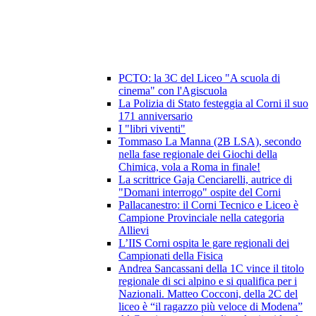
PCTO: la 3C del Liceo "A scuola di
cinema" con l'Agiscuola
La Polizia di Stato festeggia al Corni il suo
171 anniversario
I "libri viventi"
Tommaso La Manna (2B LSA), secondo
nella fase regionale dei Giochi della
Chimica, vola a Roma in finale!
La scrittrice Gaja Cenciarelli, autrice di
"Domani interrogo" ospite del Corni
Pallacanestro: il Corni Tecnico e Liceo è
Campione Provinciale nella categoria
Allievi
L’IIS Corni ospita le gare regionali dei
Campionati della Fisica
Andrea Sancassani della 1C vince il titolo
regionale di sci alpino e si qualifica per i
Nazionali. Matteo Cocconi, della 2C del
liceo è “il ragazzo più veloce di Modena”