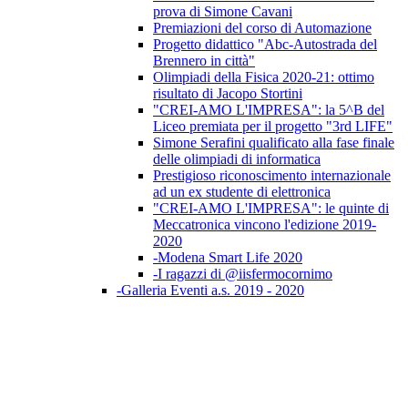
prova di Simone Cavani
Premiazioni del corso di Automazione
Progetto didattico "Abc-Autostrada del
Brennero in città"
Olimpiadi della Fisica 2020-21: ottimo
risultato di Jacopo Stortini
"CREI-AMO L'IMPRESA": la 5^B del
Liceo premiata per il progetto "3rd LIFE"
Simone Serafini qualificato alla fase finale
delle olimpiadi di informatica
Prestigioso riconoscimento internazionale
ad un ex studente di elettronica
"CREI-AMO L'IMPRESA": le quinte di
Meccatronica vincono l'edizione 2019-
2020
-Modena Smart Life 2020
-I ragazzi di @iisfermocornimo
-Galleria Eventi a.s. 2019 - 2020