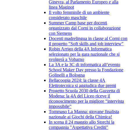
Ginevra, al Parlamento Europeo e alla
linea Maginot
Il volto femminile di un ambiente
considerato maschile
Summer Camp base per docenti
organizzato dal Corni in collaborazione
con Siemens
Docenti madrelingua in classe al Corni con
il progetto "Soft skills and job interview"
Robin Arrigo della 4A Informatica
selezionato per la gara nazionale che si
svolgerà a Vobarno
La 3A e la 3C di informatica all’evento
School Maker Day presso la Fondazione
Golinelli a Bologna
Bellacoopia 2024: la classe 4A
Elettrotecnica si aggiudica due premi
Progetto Scuola 2030 della Gazzetta di
Modena: la 4A del Liceo riceve il
riconoscimento per la migliore “intervista
impossibile”
Tommaso La Manna: giovane finalista
nazionale ai Giochi della Chimica!
In scena il 24 maggio allo Storchi la
compagnia "Aspettativa Crediti"