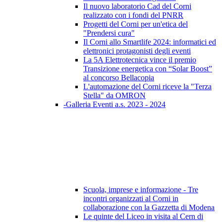
Il nuovo laboratorio Cad del Corni
realizzato con i fondi del PNRR
Progetti del Corni per un'etica del
"Prendersi cura"
Il Corni allo Smartlife 2024: informatici ed
elettronici protagonisti degli eventi
La 5A Elettrotecnica vince il premio
Transizione energetica con “Solar Boost”
al concorso Bellacopia
L'automazione del Corni riceve la "Terza
Stella" da OMRON
-Galleria Eventi a.s. 2023 - 2024
Scuola, imprese e informazione - Tre
incontri organizzati al Corni in
collaborazione con la Gazzetta di Modena
Le quinte del Liceo in visita al Cern di