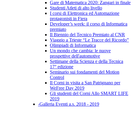
Gare di Matematica 2020: Zangari in finale
Studenti Atleti di alto livello
I corsi di Elettronica ed Automazione
protagonisti in Fiera
Developer’s week: il corso di Informatica
premiato
Il Biennio del Tecnico Premiato al CNR
Viaggio a Trieste “Le Tracce del Ricordo”
Olimpiadi di Informatica
Un mondo che cambia: le nuove
prospettive dell'automotive
Settimane della Scienza e della Tecnica
17° edizione
Seminario sui fondamenti del Motion
Control
Il Corni in visita a San Patrignano per
WeFree Day 2019
Gli studenti del Corni Allo SMART LIFE
2019
-Galleria Eventi a.s. 2018 - 2019