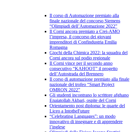
Il corso di Automazione premiato alla
finale nazionale del concorso Siemens
“Olimpiadi dell’Automazione 2022”
Il Corni ancora premiato a Crei-AMO
l’impresa, il concorso dei giovani
imprenditori di Confindustria Emilia
Romagna
Giochi della Chimica 2022: la squadra del
Corni ancora sul podio regionale
Il Corni vince per il secondo anno
consecutivo “KAHOOT” il progetto
dell’Autostrada del Brennero
Il corso di automazione premiato alla finale
nazionale del trofeo “Smart Project
OMRON 2022”
Gli studenti incontrano lo scrittore afghano
Enaiatollah Akbari, ospite del Corni
Orientamento post diploma: le quarte del
Liceo a IntotheFuture
“Celebrating Languages”: un modo
innovativo di insegnare e di apprendere
l’inglese