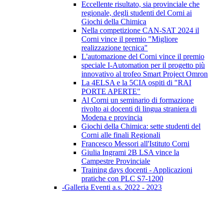
Eccellente risultato, sia provinciale che
regionale, degli studenti del Corni ai
Giochi della Chimica
Nella competizione CAN-SAT 2024 il
Corni vince il premio "Migliore
realizzazione tecnica"
L'automazione del Corni vince il premio
speciale I-Automation per il progetto più
innovativo al trofeo Smart Project Omron
La 4ELSA e la 5CIA ospiti di "RAI
PORTE APERTE"
Al Corni un seminario di formazione
rivolto ai docenti di lingua straniera di
Modena e provincia
Giochi della Chimica: sette studenti del
Corni alle finali Regionali
Francesco Messori all'Istituto Corni
Giulia Ingrami 2B LSA vince la
Campestre Provinciale
Training days docenti - Applicazioni
pratiche con PLC S7-1200
-Galleria Eventi a.s. 2022 - 2023