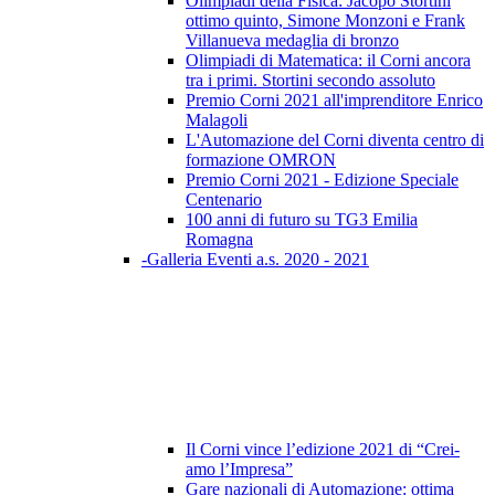
Olimpiadi della Fisica: Jacopo Stortini
ottimo quinto, Simone Monzoni e Frank
Villanueva medaglia di bronzo
Olimpiadi di Matematica: il Corni ancora
tra i primi. Stortini secondo assoluto
Premio Corni 2021 all'imprenditore Enrico
Malagoli
L'Automazione del Corni diventa centro di
formazione OMRON
Premio Corni 2021 - Edizione Speciale
Centenario
100 anni di futuro su TG3 Emilia
Romagna
-Galleria Eventi a.s. 2020 - 2021
Il Corni vince l’edizione 2021 di “Crei-
amo l’Impresa”
Gare nazionali di Automazione: ottima