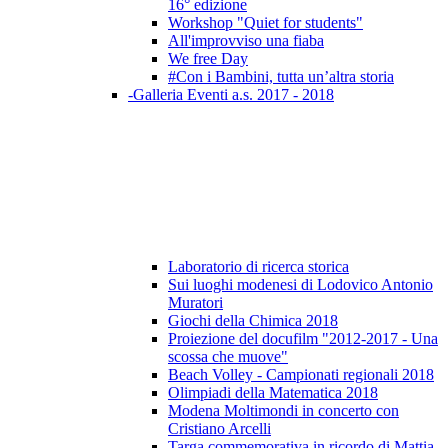
16° edizione
Workshop "Quiet for students"
All'improvviso una fiaba
We free Day
#Con i Bambini, tutta un’altra storia
-Galleria Eventi a.s. 2017 - 2018
Laboratorio di ricerca storica
Sui luoghi modenesi di Lodovico Antonio
Muratori
Giochi della Chimica 2018
Proiezione del docufilm "2012-2017 - Una
scossa che muove"
Beach Volley - Campionati regionali 2018
Olimpiadi della Matematica 2018
Modena Moltimondi in concerto con
Cristiano Arcelli
Targa commemorativa in ricordo di Mattia