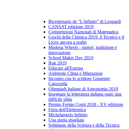
Bicentenario de "L'infinito" di Leopardi
CANSAT edizione 2019
Competizioni Nazionali di Matematica
Giochi della Chimica 2019: il Tecnico e il
Liceo ancora a podio
Modena Wheels - motori, tradizione e
innovazione
School Maker Day 2019
Buk 2019
Educare all'Europa
Ambiente Clima e Migrazioni
Incontro con lo scrittore Giuseppe
Catozzella
Olimpiadi Italiane di Astronomia 2019
Insegnare la letteratura italiana oggi: una
difficile sfida
Premio Fermo Corni 2018 - XV edizione
Fiera dell'Elettronica
Michelangelo Infinito
Una storia sbagliata
Settimane della Scienza e della Tecnica