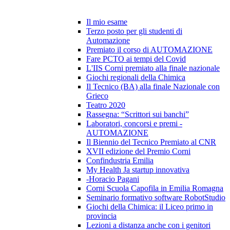
Il mio esame
Terzo posto per gli studenti di
Automazione
Premiato il corso di AUTOMAZIONE
Fare PCTO ai tempi del Covid
L'IIS Corni premiato alla finale nazionale
Giochi regionali della Chimica
Il Tecnico (BA) alla finale Nazionale con
Grieco
Teatro 2020
Rassegna: “Scrittori sui banchi”
Laboratori, concorsi e premi -
AUTOMAZIONE
Il Biennio del Tecnico Premiato al CNR
XVII edizione del Premio Corni
Confindustria Emilia
My Health Ja startup innovativa
-Horacio Pagani
Corni Scuola Capofila in Emilia Romagna
Seminario formativo software RobotStudio
Giochi della Chimica: il Liceo primo in
provincia
Lezioni a distanza anche con i genitori