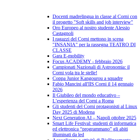
Docenti madrelingua in classe al Corni con
il progetto "Soft skills and job interview"
Oro Europeo al nostro studente Alessio
Castagnoli
I ragazzi del Corni mettono in scena
"INSANIA" per la rassegna TEATRO DI
CLASSE
Gara E-mobility
Focus ACADEMY - febbraio 2026
Campionati Nazionali di Astronomia: il
Corni vola tra le stelle!
Coppa Junior Kangourou a squadre
Fabio Mancini all'IIS Corni il 14 gennaio
2026
Il Giubileo del mondo educativo –
L’esperienza del Corni a Roma
Gli studenti del Corni protagonisti al Linux
Day 2025 di Modena
Next Generation AI – Napoli ottobre 2025
Smart Life Festival: studenti di informatica
ed elettronica “programmano” gli abiti
illuminati da led