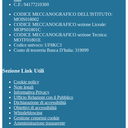
C.F.: 94177210369
CODICE MECCANOGRAFICO DELL'ISTITUTO:
MOIS018002
CODICE MECCANOGRAFICO sezione Liceale:
MOPS01801C
CODICE MECCANOGRAFICO sezione Tecnica:
MOTF01801E
Codice univoco: UF8KC3
Conto di tesoreria Banca D'Italia: 319099
Sezione Link Utili
Cookie policy
Note legali
Informativa Privacy
Ufficio Relazioni con il Pubblico
Dichiarazione di accessibilità
Obiettivi di accessibilità
Whistleblowing
Gestione consensi cookie
Amministrazione trasparente