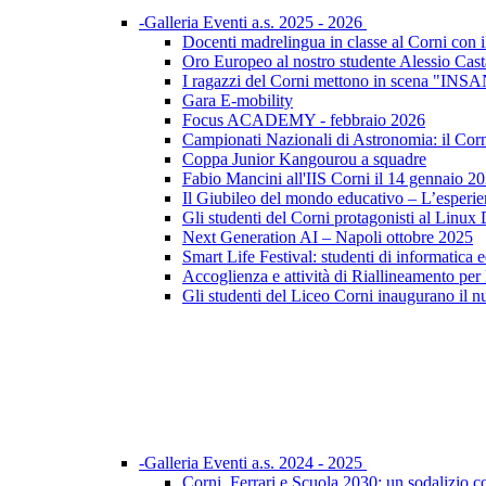
-Galleria Eventi a.s. 2025 - 2026
Docenti madrelingua in classe al Corni con il
Oro Europeo al nostro studente Alessio Cast
I ragazzi del Corni mettono in scena "I
Gara E-mobility
Focus ACADEMY - febbraio 2026
Campionati Nazionali di Astronomia: il Corni 
Coppa Junior Kangourou a squadre
Fabio Mancini all'IIS Corni il 14 gennaio 2
Il Giubileo del mondo educativo – L’esperi
Gli studenti del Corni protagonisti al Linu
Next Generation AI – Napoli ottobre 2025
Smart Life Festival: studenti di informatica 
Accoglienza e attività di Riallineamento per
Gli studenti del Liceo Corni inaugurano il n
-Galleria Eventi a.s. 2024 - 2025
Corni, Ferrari e Scuola 2030: un sodalizio con