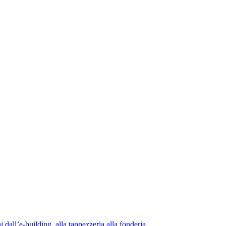
 dall’e-building, alla tappezzeria alla fonderia