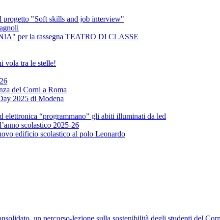
 progetto "Soft skills and job interview"
agnoli
NSANIA" per la rassegna TEATRO DI CLASSE
vola tra le stelle!
026
enza del Corni a Roma
x Day 2025 di Modena
ed elettronica “programmano” gli abiti illuminati da led
 l’anno scolastico 2025-26
uovo edificio scolastico al polo Leonardo
solidato. un percorso-lezione sulla sostenibilità degli studenti del Corni