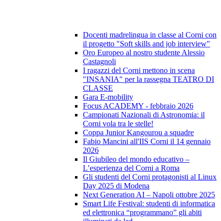
Docenti madrelingua in classe al Corni con
il progetto "Soft skills and job interview"
Oro Europeo al nostro studente Alessio
Castagnoli
I ragazzi del Corni mettono in scena
"INSANIA" per la rassegna TEATRO DI
CLASSE
Gara E-mobility
Focus ACADEMY - febbraio 2026
Campionati Nazionali di Astronomia: il
Corni vola tra le stelle!
Coppa Junior Kangourou a squadre
Fabio Mancini all'IIS Corni il 14 gennaio
2026
Il Giubileo del mondo educativo –
L’esperienza del Corni a Roma
Gli studenti del Corni protagonisti al Linux
Day 2025 di Modena
Next Generation AI – Napoli ottobre 2025
Smart Life Festival: studenti di informatica
ed elettronica “programmano” gli abiti