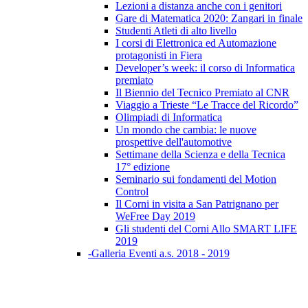
Lezioni a distanza anche con i genitori
Gare di Matematica 2020: Zangari in finale
Studenti Atleti di alto livello
I corsi di Elettronica ed Automazione
protagonisti in Fiera
Developer’s week: il corso di Informatica
premiato
Il Biennio del Tecnico Premiato al CNR
Viaggio a Trieste “Le Tracce del Ricordo”
Olimpiadi di Informatica
Un mondo che cambia: le nuove
prospettive dell'automotive
Settimane della Scienza e della Tecnica
17° edizione
Seminario sui fondamenti del Motion
Control
Il Corni in visita a San Patrignano per
WeFree Day 2019
Gli studenti del Corni Allo SMART LIFE
2019
-Galleria Eventi a.s. 2018 - 2019