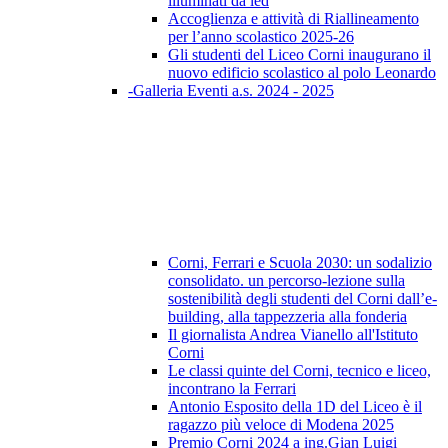
illuminati da led
Accoglienza e attività di Riallineamento
per l’anno scolastico 2025-26
Gli studenti del Liceo Corni inaugurano il
nuovo edificio scolastico al polo Leonardo
-Galleria Eventi a.s. 2024 - 2025
Corni, Ferrari e Scuola 2030: un sodalizio
consolidato. un percorso-lezione sulla
sostenibilità degli studenti del Corni dall’e-
building, alla tappezzeria alla fonderia
Il giornalista Andrea Vianello all'Istituto
Corni
Le classi quinte del Corni, tecnico e liceo,
incontrano la Ferrari
Antonio Esposito della 1D del Liceo è il
ragazzo più veloce di Modena 2025
Premio Corni 2024 a ing.Gian Luigi