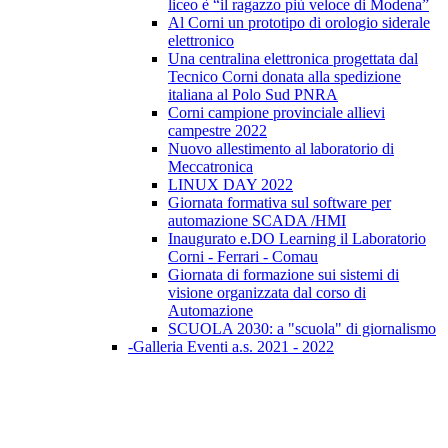
liceo è “il ragazzo più veloce di Modena”
Al Corni un prototipo di orologio siderale
elettronico
Una centralina elettronica progettata dal
Tecnico Corni donata alla spedizione
italiana al Polo Sud PNRA
Corni campione provinciale allievi
campestre 2022
Nuovo allestimento al laboratorio di
Meccatronica
LINUX DAY 2022
Giornata formativa sul software per
automazione SCADA /HMI
Inaugurato e.DO Learning il Laboratorio
Corni - Ferrari - Comau
Giornata di formazione sui sistemi di
visione organizzata dal corso di
Automazione
SCUOLA 2030: a "scuola" di giornalismo
-Galleria Eventi a.s. 2021 - 2022