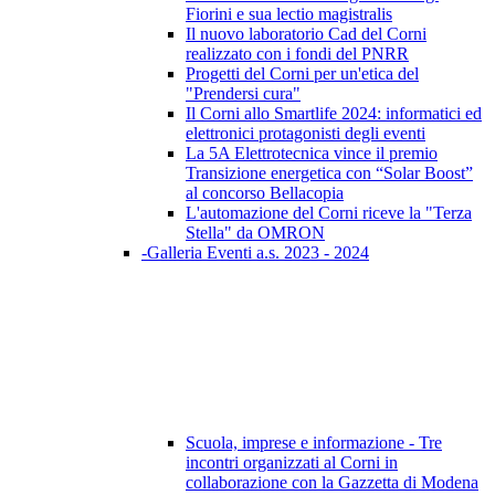
Fiorini e sua lectio magistralis
Il nuovo laboratorio Cad del Corni
realizzato con i fondi del PNRR
Progetti del Corni per un'etica del
"Prendersi cura"
Il Corni allo Smartlife 2024: informatici ed
elettronici protagonisti degli eventi
La 5A Elettrotecnica vince il premio
Transizione energetica con “Solar Boost”
al concorso Bellacopia
L'automazione del Corni riceve la "Terza
Stella" da OMRON
-Galleria Eventi a.s. 2023 - 2024
Scuola, imprese e informazione - Tre
incontri organizzati al Corni in
collaborazione con la Gazzetta di Modena