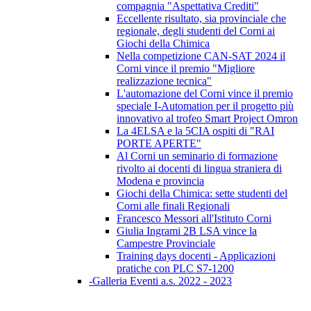
compagnia "Aspettativa Crediti"
Eccellente risultato, sia provinciale che
regionale, degli studenti del Corni ai
Giochi della Chimica
Nella competizione CAN-SAT 2024 il
Corni vince il premio "Migliore
realizzazione tecnica"
L'automazione del Corni vince il premio
speciale I-Automation per il progetto più
innovativo al trofeo Smart Project Omron
La 4ELSA e la 5CIA ospiti di "RAI
PORTE APERTE"
Al Corni un seminario di formazione
rivolto ai docenti di lingua straniera di
Modena e provincia
Giochi della Chimica: sette studenti del
Corni alle finali Regionali
Francesco Messori all'Istituto Corni
Giulia Ingrami 2B LSA vince la
Campestre Provinciale
Training days docenti - Applicazioni
pratiche con PLC S7-1200
-Galleria Eventi a.s. 2022 - 2023