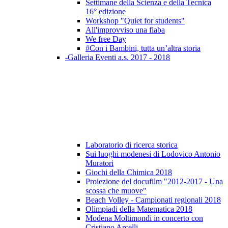
Settimane della Scienza e della Tecnica
16° edizione
Workshop "Quiet for students"
All'improvviso una fiaba
We free Day
#Con i Bambini, tutta un’altra storia
-Galleria Eventi a.s. 2017 - 2018
Laboratorio di ricerca storica
Sui luoghi modenesi di Lodovico Antonio
Muratori
Giochi della Chimica 2018
Proiezione del docufilm "2012-2017 - Una
scossa che muove"
Beach Volley - Campionati regionali 2018
Olimpiadi della Matematica 2018
Modena Moltimondi in concerto con
Cristiano Arcelli