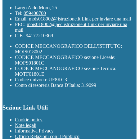
Largo Aldo Moro, 25
Tel:
059400700
Email:
mois018002@istruzione.it
Link per inviare una mail
PEC:
mois018002@pec.istruzione.it
Link per inviare una
mail
C.F.: 94177210369
CODICE MECCANOGRAFICO DELL'ISTITUTO:
MOIS018002
CODICE MECCANOGRAFICO sezione Liceale:
MOPS01801C
CODICE MECCANOGRAFICO sezione Tecnica:
MOTF01801E
Codice univoco: UF8KC3
Conto di tesoreria Banca D'Italia: 319099
Sezione Link Utili
Cookie policy
Note legali
Informativa Privacy
Ufficio Relazioni con il Pubblico