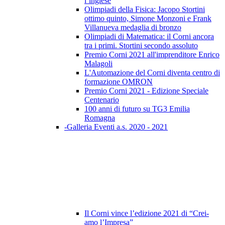
l’inglese
Olimpiadi della Fisica: Jacopo Stortini
ottimo quinto, Simone Monzoni e Frank
Villanueva medaglia di bronzo
Olimpiadi di Matematica: il Corni ancora
tra i primi. Stortini secondo assoluto
Premio Corni 2021 all'imprenditore Enrico
Malagoli
L'Automazione del Corni diventa centro di
formazione OMRON
Premio Corni 2021 - Edizione Speciale
Centenario
100 anni di futuro su TG3 Emilia
Romagna
-Galleria Eventi a.s. 2020 - 2021
Il Corni vince l’edizione 2021 di “Crei-
amo l’Impresa”