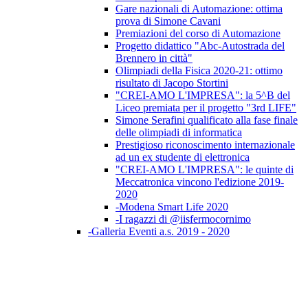
Gare nazionali di Automazione: ottima
prova di Simone Cavani
Premiazioni del corso di Automazione
Progetto didattico "Abc-Autostrada del
Brennero in città"
Olimpiadi della Fisica 2020-21: ottimo
risultato di Jacopo Stortini
"CREI-AMO L'IMPRESA": la 5^B del
Liceo premiata per il progetto "3rd LIFE"
Simone Serafini qualificato alla fase finale
delle olimpiadi di informatica
Prestigioso riconoscimento internazionale
ad un ex studente di elettronica
"CREI-AMO L'IMPRESA": le quinte di
Meccatronica vincono l'edizione 2019-
2020
-Modena Smart Life 2020
-I ragazzi di @iisfermocornimo
-Galleria Eventi a.s. 2019 - 2020