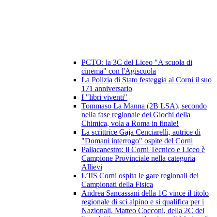
PCTO: la 3C del Liceo "A scuola di
cinema" con l'Agiscuola
La Polizia di Stato festeggia al Corni il suo
171 anniversario
I "libri viventi"
Tommaso La Manna (2B LSA), secondo
nella fase regionale dei Giochi della
Chimica, vola a Roma in finale!
La scrittrice Gaja Cenciarelli, autrice di
"Domani interrogo" ospite del Corni
Pallacanestro: il Corni Tecnico e Liceo è
Campione Provinciale nella categoria
Allievi
L’IIS Corni ospita le gare regionali dei
Campionati della Fisica
Andrea Sancassani della 1C vince il titolo
regionale di sci alpino e si qualifica per i
Nazionali. Matteo Cocconi, della 2C del