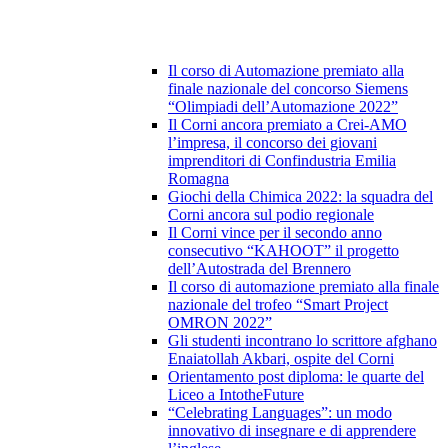
Il corso di Automazione premiato alla
finale nazionale del concorso Siemens
“Olimpiadi dell’Automazione 2022”
Il Corni ancora premiato a Crei-AMO
l’impresa, il concorso dei giovani
imprenditori di Confindustria Emilia
Romagna
Giochi della Chimica 2022: la squadra del
Corni ancora sul podio regionale
Il Corni vince per il secondo anno
consecutivo “KAHOOT” il progetto
dell’Autostrada del Brennero
Il corso di automazione premiato alla finale
nazionale del trofeo “Smart Project
OMRON 2022”
Gli studenti incontrano lo scrittore afghano
Enaiatollah Akbari, ospite del Corni
Orientamento post diploma: le quarte del
Liceo a IntotheFuture
“Celebrating Languages”: un modo
innovativo di insegnare e di apprendere