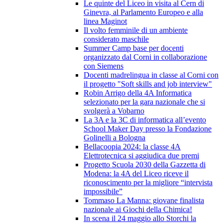
Le quinte del Liceo in visita al Cern di
Ginevra, al Parlamento Europeo e alla
linea Maginot
Il volto femminile di un ambiente
considerato maschile
Summer Camp base per docenti
organizzato dal Corni in collaborazione
con Siemens
Docenti madrelingua in classe al Corni con
il progetto "Soft skills and job interview"
Robin Arrigo della 4A Informatica
selezionato per la gara nazionale che si
svolgerà a Vobarno
La 3A e la 3C di informatica all’evento
School Maker Day presso la Fondazione
Golinelli a Bologna
Bellacoopia 2024: la classe 4A
Elettrotecnica si aggiudica due premi
Progetto Scuola 2030 della Gazzetta di
Modena: la 4A del Liceo riceve il
riconoscimento per la migliore “intervista
impossibile”
Tommaso La Manna: giovane finalista
nazionale ai Giochi della Chimica!
In scena il 24 maggio allo Storchi la