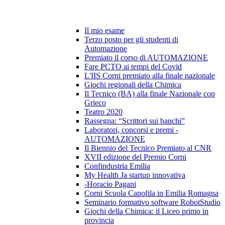
Il mio esame
Terzo posto per gli studenti di
Automazione
Premiato il corso di AUTOMAZIONE
Fare PCTO ai tempi del Covid
L'IIS Corni premiato alla finale nazionale
Giochi regionali della Chimica
Il Tecnico (BA) alla finale Nazionale con
Grieco
Teatro 2020
Rassegna: “Scrittori sui banchi”
Laboratori, concorsi e premi -
AUTOMAZIONE
Il Biennio del Tecnico Premiato al CNR
XVII edizione del Premio Corni
Confindustria Emilia
My Health Ja startup innovativa
-Horacio Pagani
Corni Scuola Capofila in Emilia Romagna
Seminario formativo software RobotStudio
Giochi della Chimica: il Liceo primo in
provincia