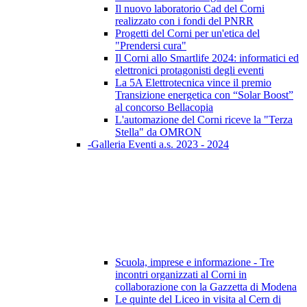
Il nuovo laboratorio Cad del Corni
realizzato con i fondi del PNRR
Progetti del Corni per un'etica del
"Prendersi cura"
Il Corni allo Smartlife 2024: informatici ed
elettronici protagonisti degli eventi
La 5A Elettrotecnica vince il premio
Transizione energetica con “Solar Boost”
al concorso Bellacopia
L'automazione del Corni riceve la "Terza
Stella" da OMRON
-Galleria Eventi a.s. 2023 - 2024
Scuola, imprese e informazione - Tre
incontri organizzati al Corni in
collaborazione con la Gazzetta di Modena
Le quinte del Liceo in visita al Cern di