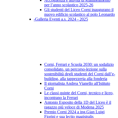
Accoglienza e attività di Riallineamento
per l’anno scolastico 2025-26
Gli studenti del Liceo Corni inaugurano il
nuovo edificio scolastico al polo Leonardo
-Galleria Eventi a.s. 2024 - 2025
Corni, Ferrari e Scuola 2030: un sodalizio
consolidato. un percorso-lezione sulla
sostenibilità degli studenti del Corni dall’e-
building, alla tappezzeria alla fonderia
Il giornalista Andrea Vianello all'Istituto
Corni
Le classi quinte del Corni, tecnico e liceo,
incontrano la Ferrari
Antonio Esposito della 1D del Liceo è il
ragazzo più veloce di Modena 2025
Premio Corni 2024 a ing.Gian Luigi
Fiorini e sua lectio magistralis