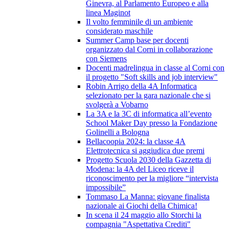
Ginevra, al Parlamento Europeo e alla
linea Maginot
Il volto femminile di un ambiente
considerato maschile
Summer Camp base per docenti
organizzato dal Corni in collaborazione
con Siemens
Docenti madrelingua in classe al Corni con
il progetto "Soft skills and job interview"
Robin Arrigo della 4A Informatica
selezionato per la gara nazionale che si
svolgerà a Vobarno
La 3A e la 3C di informatica all’evento
School Maker Day presso la Fondazione
Golinelli a Bologna
Bellacoopia 2024: la classe 4A
Elettrotecnica si aggiudica due premi
Progetto Scuola 2030 della Gazzetta di
Modena: la 4A del Liceo riceve il
riconoscimento per la migliore “intervista
impossibile”
Tommaso La Manna: giovane finalista
nazionale ai Giochi della Chimica!
In scena il 24 maggio allo Storchi la
compagnia "Aspettativa Crediti"