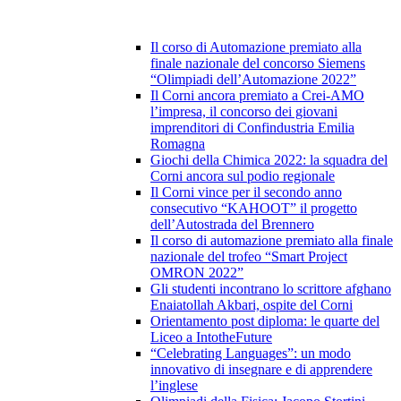
Il corso di Automazione premiato alla
finale nazionale del concorso Siemens
“Olimpiadi dell’Automazione 2022”
Il Corni ancora premiato a Crei-AMO
l’impresa, il concorso dei giovani
imprenditori di Confindustria Emilia
Romagna
Giochi della Chimica 2022: la squadra del
Corni ancora sul podio regionale
Il Corni vince per il secondo anno
consecutivo “KAHOOT” il progetto
dell’Autostrada del Brennero
Il corso di automazione premiato alla finale
nazionale del trofeo “Smart Project
OMRON 2022”
Gli studenti incontrano lo scrittore afghano
Enaiatollah Akbari, ospite del Corni
Orientamento post diploma: le quarte del
Liceo a IntotheFuture
“Celebrating Languages”: un modo
innovativo di insegnare e di apprendere
l’inglese