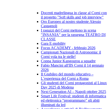
Docenti madrelingua in classe al Corni con
il progetto "Soft skills and job interview"
Oro Europeo al nostro studente Alessio
Castagnoli
I ragazzi del Corni mettono in scena
"INSANIA" per la rassegna TEATRO DI
CLASSE
Gara E-mobility
Focus ACADEMY - febbraio 2026
Campionati Nazionali di Astronomia: il
Corni vola tra le stelle!
Coppa Junior Kangourou a squadre
Fabio Mancini all'IIS Corni il 14 gennaio
2026
Il Giubileo del mondo educativo –
L’esperienza del Corni a Roma
Gli studenti del Corni protagonisti al Linux
Day 2025 di Modena
Next Generation AI – Napoli ottobre 2025
Smart Life Festival: studenti di informatica
ed elettronica “programmano” gli abiti
illuminati da led