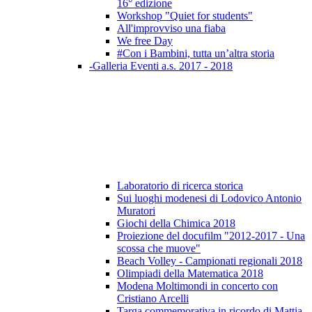
16° edizione
Workshop "Quiet for students"
All'improvviso una fiaba
We free Day
#Con i Bambini, tutta un’altra storia
-Galleria Eventi a.s. 2017 - 2018
Laboratorio di ricerca storica
Sui luoghi modenesi di Lodovico Antonio
Muratori
Giochi della Chimica 2018
Proiezione del docufilm "2012-2017 - Una
scossa che muove"
Beach Volley - Campionati regionali 2018
Olimpiadi della Matematica 2018
Modena Moltimondi in concerto con
Cristiano Arcelli
Targa commemorativa in ricordo di Mattia