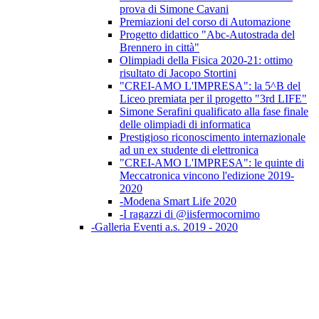
prova di Simone Cavani
Premiazioni del corso di Automazione
Progetto didattico "Abc-Autostrada del
Brennero in città"
Olimpiadi della Fisica 2020-21: ottimo
risultato di Jacopo Stortini
"CREI-AMO L'IMPRESA": la 5^B del
Liceo premiata per il progetto "3rd LIFE"
Simone Serafini qualificato alla fase finale
delle olimpiadi di informatica
Prestigioso riconoscimento internazionale
ad un ex studente di elettronica
"CREI-AMO L'IMPRESA": le quinte di
Meccatronica vincono l'edizione 2019-
2020
-Modena Smart Life 2020
-I ragazzi di @iisfermocornimo
-Galleria Eventi a.s. 2019 - 2020