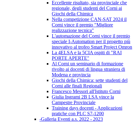
Eccellente risultato, sia provinciale che
regionale, degli studenti del Corni ai
Giochi della Chimica
Nella competizione CAN-SAT 2024 il
Corni vince il premio "Migliore
realizzazione tecnica"
L'automazione del Corni vince il premio
speciale I-Automation per il progetto più
innovativo al trofeo Smart Project Omron
La 4ELSA e la 5CIA ospiti di "RAI
PORTE APERTE"
Al Corni un seminario di formazione
rivolto ai docenti di lingua straniera di
Modena e provincia
Giochi della Chimica: sette studenti del
Corni alle finali Regionali
Francesco Messori all'Istituto Corni
Giulia Ingrami 2B LSA vince la
Campestre Provinciale
Training days docenti - Applicazioni
pratiche con PLC S7-1200
-Galleria Eventi a.s. 2022 - 2023