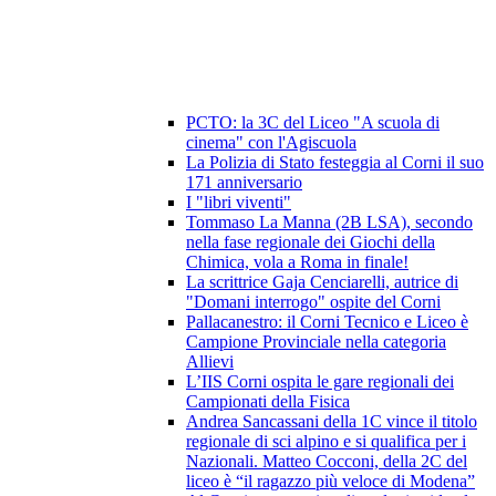
PCTO: la 3C del Liceo "A scuola di
cinema" con l'Agiscuola
La Polizia di Stato festeggia al Corni il suo
171 anniversario
I "libri viventi"
Tommaso La Manna (2B LSA), secondo
nella fase regionale dei Giochi della
Chimica, vola a Roma in finale!
La scrittrice Gaja Cenciarelli, autrice di
"Domani interrogo" ospite del Corni
Pallacanestro: il Corni Tecnico e Liceo è
Campione Provinciale nella categoria
Allievi
L’IIS Corni ospita le gare regionali dei
Campionati della Fisica
Andrea Sancassani della 1C vince il titolo
regionale di sci alpino e si qualifica per i
Nazionali. Matteo Cocconi, della 2C del
liceo è “il ragazzo più veloce di Modena”