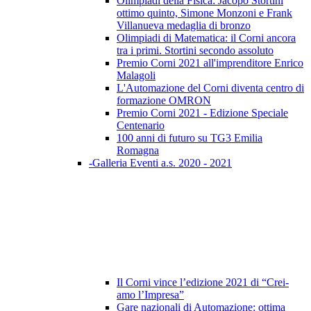
Olimpiadi della Fisica: Jacopo Stortini
ottimo quinto, Simone Monzoni e Frank
Villanueva medaglia di bronzo
Olimpiadi di Matematica: il Corni ancora
tra i primi. Stortini secondo assoluto
Premio Corni 2021 all'imprenditore Enrico
Malagoli
L'Automazione del Corni diventa centro di
formazione OMRON
Premio Corni 2021 - Edizione Speciale
Centenario
100 anni di futuro su TG3 Emilia
Romagna
-Galleria Eventi a.s. 2020 - 2021
Il Corni vince l’edizione 2021 di “Crei-
amo l’Impresa”
Gare nazionali di Automazione: ottima