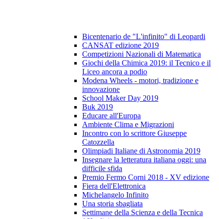
Bicentenario de "L'infinito" di Leopardi
CANSAT edizione 2019
Competizioni Nazionali di Matematica
Giochi della Chimica 2019: il Tecnico e il
Liceo ancora a podio
Modena Wheels - motori, tradizione e
innovazione
School Maker Day 2019
Buk 2019
Educare all'Europa
Ambiente Clima e Migrazioni
Incontro con lo scrittore Giuseppe
Catozzella
Olimpiadi Italiane di Astronomia 2019
Insegnare la letteratura italiana oggi: una
difficile sfida
Premio Fermo Corni 2018 - XV edizione
Fiera dell'Elettronica
Michelangelo Infinito
Una storia sbagliata
Settimane della Scienza e della Tecnica