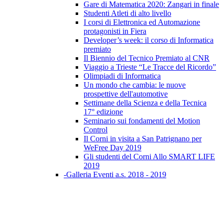
Gare di Matematica 2020: Zangari in finale
Studenti Atleti di alto livello
I corsi di Elettronica ed Automazione
protagonisti in Fiera
Developer’s week: il corso di Informatica
premiato
Il Biennio del Tecnico Premiato al CNR
Viaggio a Trieste “Le Tracce del Ricordo”
Olimpiadi di Informatica
Un mondo che cambia: le nuove
prospettive dell'automotive
Settimane della Scienza e della Tecnica
17° edizione
Seminario sui fondamenti del Motion
Control
Il Corni in visita a San Patrignano per
WeFree Day 2019
Gli studenti del Corni Allo SMART LIFE
2019
-Galleria Eventi a.s. 2018 - 2019