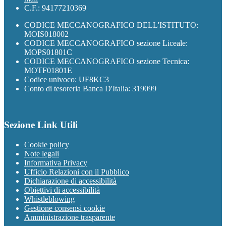
C.F.: 94177210369
CODICE MECCANOGRAFICO DELL'ISTITUTO:
MOIS018002
CODICE MECCANOGRAFICO sezione Liceale:
MOPS01801C
CODICE MECCANOGRAFICO sezione Tecnica:
MOTF01801E
Codice univoco: UF8KC3
Conto di tesoreria Banca D'Italia: 319099
Sezione Link Utili
Cookie policy
Note legali
Informativa Privacy
Ufficio Relazioni con il Pubblico
Dichiarazione di accessibilità
Obiettivi di accessibilità
Whistleblowing
Gestione consensi cookie
Amministrazione trasparente