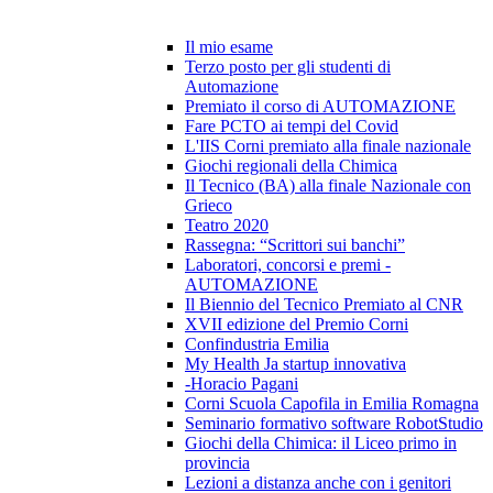
Il mio esame
Terzo posto per gli studenti di
Automazione
Premiato il corso di AUTOMAZIONE
Fare PCTO ai tempi del Covid
L'IIS Corni premiato alla finale nazionale
Giochi regionali della Chimica
Il Tecnico (BA) alla finale Nazionale con
Grieco
Teatro 2020
Rassegna: “Scrittori sui banchi”
Laboratori, concorsi e premi -
AUTOMAZIONE
Il Biennio del Tecnico Premiato al CNR
XVII edizione del Premio Corni
Confindustria Emilia
My Health Ja startup innovativa
-Horacio Pagani
Corni Scuola Capofila in Emilia Romagna
Seminario formativo software RobotStudio
Giochi della Chimica: il Liceo primo in
provincia
Lezioni a distanza anche con i genitori