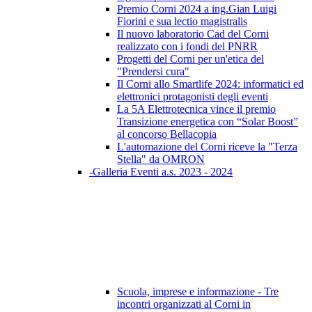
Premio Corni 2024 a ing.Gian Luigi
Fiorini e sua lectio magistralis
Il nuovo laboratorio Cad del Corni
realizzato con i fondi del PNRR
Progetti del Corni per un'etica del
"Prendersi cura"
Il Corni allo Smartlife 2024: informatici ed
elettronici protagonisti degli eventi
La 5A Elettrotecnica vince il premio
Transizione energetica con “Solar Boost”
al concorso Bellacopia
L'automazione del Corni riceve la "Terza
Stella" da OMRON
-Galleria Eventi a.s. 2023 - 2024
Scuola, imprese e informazione - Tre
incontri organizzati al Corni in