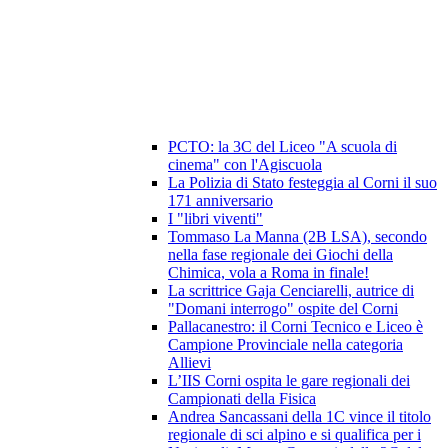
PCTO: la 3C del Liceo "A scuola di
cinema" con l'Agiscuola
La Polizia di Stato festeggia al Corni il suo
171 anniversario
I "libri viventi"
Tommaso La Manna (2B LSA), secondo
nella fase regionale dei Giochi della
Chimica, vola a Roma in finale!
La scrittrice Gaja Cenciarelli, autrice di
"Domani interrogo" ospite del Corni
Pallacanestro: il Corni Tecnico e Liceo è
Campione Provinciale nella categoria
Allievi
L’IIS Corni ospita le gare regionali dei
Campionati della Fisica
Andrea Sancassani della 1C vince il titolo
regionale di sci alpino e si qualifica per i