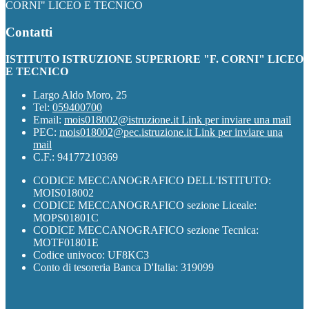
CORNI" LICEO E TECNICO
Contatti
ISTITUTO ISTRUZIONE SUPERIORE "F. CORNI" LICEO
E TECNICO
Largo Aldo Moro, 25
Tel:
059400700
Email:
mois018002@istruzione.it
Link per inviare una mail
PEC:
mois018002@pec.istruzione.it
Link per inviare una
mail
C.F.: 94177210369
CODICE MECCANOGRAFICO DELL'ISTITUTO:
MOIS018002
CODICE MECCANOGRAFICO sezione Liceale:
MOPS01801C
CODICE MECCANOGRAFICO sezione Tecnica:
MOTF01801E
Codice univoco: UF8KC3
Conto di tesoreria Banca D'Italia: 319099