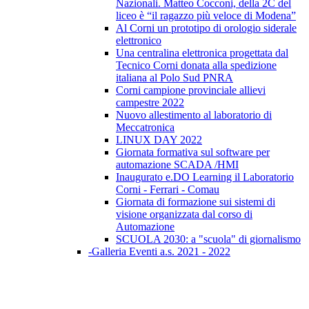
Nazionali. Matteo Cocconi, della 2C del
liceo è “il ragazzo più veloce di Modena”
Al Corni un prototipo di orologio siderale
elettronico
Una centralina elettronica progettata dal
Tecnico Corni donata alla spedizione
italiana al Polo Sud PNRA
Corni campione provinciale allievi
campestre 2022
Nuovo allestimento al laboratorio di
Meccatronica
LINUX DAY 2022
Giornata formativa sul software per
automazione SCADA /HMI
Inaugurato e.DO Learning il Laboratorio
Corni - Ferrari - Comau
Giornata di formazione sui sistemi di
visione organizzata dal corso di
Automazione
SCUOLA 2030: a "scuola" di giornalismo
-Galleria Eventi a.s. 2021 - 2022