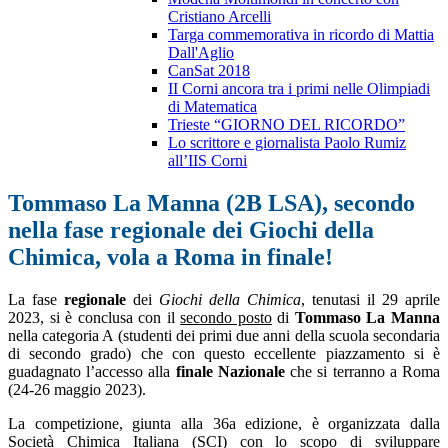
Cristiano Arcelli
Targa commemorativa in ricordo di Mattia
Dall'Aglio
CanSat 2018
II Corni ancora tra i primi nelle Olimpiadi
di Matematica
Trieste “GIORNO DEL RICORDO”
Lo scrittore e giornalista Paolo Rumiz
all’IIS Corni
Tommaso La Manna (2B LSA), secondo
nella fase regionale dei Giochi della
Chimica, vola a Roma in finale!
La fase
regionale
dei
Giochi della Chimica
, tenutasi il
29 aprile
2023,
si è conclusa con il
secondo posto
di
Tommaso La Manna
nella categoria A (studenti dei primi due anni della scuola secondaria
di secondo grado) che con questo eccellente piazzamento si è
guadagnato l’accesso alla
finale Nazionale
che si terranno a Roma
(
24-26 maggio 2023).
La competizione, giunta alla 36a edizione, è organizzata dalla
Società Chimica Italiana (SCI) con lo scopo di sviluppare