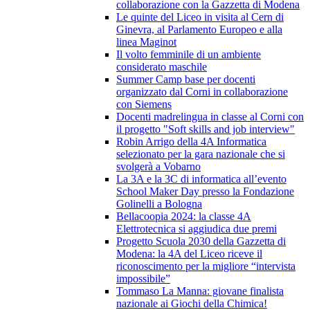
collaborazione con la Gazzetta di Modena
Le quinte del Liceo in visita al Cern di
Ginevra, al Parlamento Europeo e alla
linea Maginot
Il volto femminile di un ambiente
considerato maschile
Summer Camp base per docenti
organizzato dal Corni in collaborazione
con Siemens
Docenti madrelingua in classe al Corni con
il progetto "Soft skills and job interview"
Robin Arrigo della 4A Informatica
selezionato per la gara nazionale che si
svolgerà a Vobarno
La 3A e la 3C di informatica all’evento
School Maker Day presso la Fondazione
Golinelli a Bologna
Bellacoopia 2024: la classe 4A
Elettrotecnica si aggiudica due premi
Progetto Scuola 2030 della Gazzetta di
Modena: la 4A del Liceo riceve il
riconoscimento per la migliore “intervista
impossibile”
Tommaso La Manna: giovane finalista
nazionale ai Giochi della Chimica!