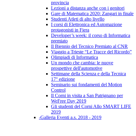
provincia
Lezioni a distanza anche con i genitori
Gare di Matematica 2020: Zangari in finale
Studenti Atleti di alto livello
I corsi di Elettronica ed Automazione
protagonisti in Fiera
Developer’s week: il corso di Informatica
premiato
Il Biennio del Tecnico Premiato al CNR
Viaggio a Trieste “Le Tracce del Ricordo”
Olimpiadi di Informatica
Un mondo che cambia: le nuove
prospettive dell'automotive
Settimane della Scienza e della Tecnica
17° edizione
Seminario sui fondamenti del Motion
Control
Il Corni in visita a San Patrignano per
WeFree Day 2019
Gli studenti del Corni Allo SMART LIFE
2019
-Galleria Eventi a.s. 2018 - 2019