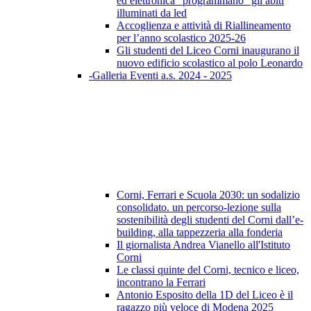
ed elettronica “programmano” gli abiti
illuminati da led
Accoglienza e attività di Riallineamento
per l’anno scolastico 2025-26
Gli studenti del Liceo Corni inaugurano il
nuovo edificio scolastico al polo Leonardo
-Galleria Eventi a.s. 2024 - 2025
Corni, Ferrari e Scuola 2030: un sodalizio
consolidato. un percorso-lezione sulla
sostenibilità degli studenti del Corni dall’e-
building, alla tappezzeria alla fonderia
Il giornalista Andrea Vianello all'Istituto
Corni
Le classi quinte del Corni, tecnico e liceo,
incontrano la Ferrari
Antonio Esposito della 1D del Liceo è il
ragazzo più veloce di Modena 2025