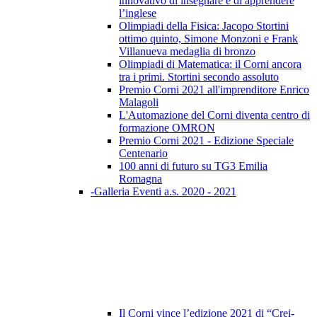
innovativo di insegnare e di apprendere
l’inglese
Olimpiadi della Fisica: Jacopo Stortini
ottimo quinto, Simone Monzoni e Frank
Villanueva medaglia di bronzo
Olimpiadi di Matematica: il Corni ancora
tra i primi. Stortini secondo assoluto
Premio Corni 2021 all'imprenditore Enrico
Malagoli
L'Automazione del Corni diventa centro di
formazione OMRON
Premio Corni 2021 - Edizione Speciale
Centenario
100 anni di futuro su TG3 Emilia
Romagna
-Galleria Eventi a.s. 2020 - 2021
Il Corni vince l’edizione 2021 di “Crei-