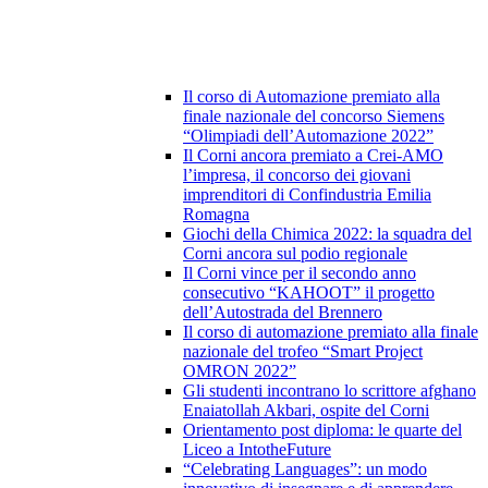
Il corso di Automazione premiato alla
finale nazionale del concorso Siemens
“Olimpiadi dell’Automazione 2022”
Il Corni ancora premiato a Crei-AMO
l’impresa, il concorso dei giovani
imprenditori di Confindustria Emilia
Romagna
Giochi della Chimica 2022: la squadra del
Corni ancora sul podio regionale
Il Corni vince per il secondo anno
consecutivo “KAHOOT” il progetto
dell’Autostrada del Brennero
Il corso di automazione premiato alla finale
nazionale del trofeo “Smart Project
OMRON 2022”
Gli studenti incontrano lo scrittore afghano
Enaiatollah Akbari, ospite del Corni
Orientamento post diploma: le quarte del
Liceo a IntotheFuture
“Celebrating Languages”: un modo