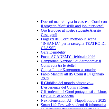
Docenti madrelingua in classe al Corni con
il progetto "Soft skills and job interview"
Oro Europeo al nostro studente Alessio
Castagnoli
I ragazzi del Corni mettono in scena
"INSANIA" per la rassegna TEATRO DI
CLASSE
Gara E-mobility
Focus ACADEMY - febbraio 2026
Campionati Nazionali di Astronomia: il
Corni vola tra le stelle!
Coppa Junior Kangourou a squadre
Fabio Mancini all'IIS Corni il 14 gennaio
2026
Il Giubileo del mondo educativo –
L’esperienza del Corni a Roma
Gli studenti del Corni protagonisti al Linux
Day 2025 di Modena
Next Generation AI – Napoli ottobre 2025
Smart Life Festival: studenti di informatica