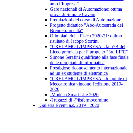
amo l’Impresa”
Gare nazionali di Automazione: ottima
prova di Simone Cavani
Premiazioni del corso di Automazione
Progetto didattico "Abc-Autostrada del
Brennero in città"
Olimpiadi della Fisica 2020-21: ottimo
risultato di Jacopo Stortini
"CREI-AMO L'IMPRESA": la 5^B del
Liceo premiata per il progetto "3rd LIFE"
Simone Serafini qualificato alla fase finale
delle olimpiadi di informatica
Prestigioso riconoscimento internazionale
ad un ex studente di elettronica
"CREI-AMO L'IMPRESA": le quinte di
Meccatronica vincono l'edizione 2019-
2020
-Modena Smart Life 2020
-I ragazzi di @iisfermocornimo
-Galleria Eventi a.s. 2019 - 2020