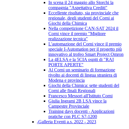
In scena il 24 maggio allo Storchi la
compagnia "Aspettativa Crediti"
Eccellente risultato, sia provinciale che
regionale, degli studenti del Corni ai
Giochi della Chimica
Nella competizione CAN-SAT 2024 il
Corni vince il premio "Migliore
realizzazione tecnica"
L'automazione del Corni vince il premio
speciale I-Automation per il progetto più
innovativo al trofeo Smart Project Omron
La 4ELSA e la 5CIA ospiti di "RAI
PORTE APERTE"
Al Corni un seminario di formazione
rivolto ai docenti di lingua straniera di
Modena e provincia
Giochi della Chimica: sette studenti del
Corni alle finali Regionali
Francesco Messori all'Istituto Corni
Giulia Ingrami 2B LSA vince la
Campestre Provinciale
Training days docenti - Applicazioni
pratiche con PLC S7-1200
-Galleria Eventi a.s. 2022 - 2023