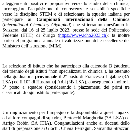
atteggiamenti positivi e propositivi verso lo studio della chimica,
incoraggiare l’acquisizione di conoscenze e sensibilità specifiche
verso le discipline STEM e di selezionare la squadra italiana per
partecipare ai
Campionati internazionali della Chimica
(
International Chemistry Olympiad
) che si terranno quest'anno in
Svizzera, dal 16 al 25 luglio 2023, presso la sede del Politecnico
Federale (ETH) di Zurigo (
https://www.icho2023.ch
); fa inoltre
parte del programma annuale di valorizzazione delle eccellenze del
Ministero dell’istruzione (MIM).
La selezione di istituto che ha partecipato alla categoria B (
studenti
del triennio degli istituti "non specializzati in chimica"),
ha ottenuto
nella graduatoria
provinciale
il 2° posto di Francesco Ligabue (3A
LSA) ed il 10° di Hasaramaj Arbi (3B LSA), conseguendo inoltre il
3° posto a squadre (considerando i piazzamenti dei primi tre
classificati di ogni istituto partecipante).
Un ringraziamento per l’impegno e la disponibilità a questi ragazzi
ed ai loro compagni di squadra, Bertocchi Margherita (3A LSA) ed
Arrigo Robin (3A ITIA). Congratulazioni anche ai docenti dello
staff di preparazione ai Giochi, Chiara Ferraguti, Samantha Strazzari