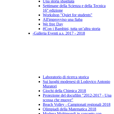
Una storia sbagliata
Settimane della Scienza e della Tecnica
16° edizione
Workshop "Quiet for students"
All'improvviso una fiaba
We free Day
#Con i Bambini, tutta un’altra storia
-Galleria Eventi a.s. 2017 - 2018
Laboratorio di ricerca storica
Sui luoghi modenesi di Lodovico Antonio
Muratori
Giochi della Chimica 2018
Proiezione del docufilm "2012-2017 - Una
scossa che muove"
Beach Volley - Campionati regionali 2018
Olimpiadi della Matematica 2018
Modena Moltimondi in concerto con