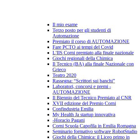
Il mio esame
Terzo posto per gli studenti di
Automazione
Premiato il corso di AUTOMAZIONE
Fare PCTO ai tempi del Covid
L'IIS Corni premiato alla finale nazionale
Giochi regionali della Chimica
Il Tecnico (BA) alla finale Nazionale con
Grieco
Teatro 2020
Rassegna: “Scrittori sui banchi”
Laboratori, concorsi e premi -
AUTOMAZIONE
Il Biennio del Tecnico Premiato al CNR
XVII edizione del Premio Corni
Confindustria Emilia
My Health Ja startup innovativa
-Horacio Pagani
Corni Scuola Capofila in Emilia Romagna
Seminario formativo software RobotStudio
Giochi della Chimica: il Liceo primo in