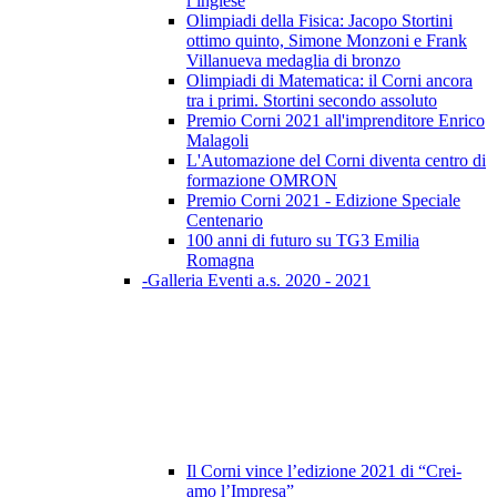
l’inglese
Olimpiadi della Fisica: Jacopo Stortini
ottimo quinto, Simone Monzoni e Frank
Villanueva medaglia di bronzo
Olimpiadi di Matematica: il Corni ancora
tra i primi. Stortini secondo assoluto
Premio Corni 2021 all'imprenditore Enrico
Malagoli
L'Automazione del Corni diventa centro di
formazione OMRON
Premio Corni 2021 - Edizione Speciale
Centenario
100 anni di futuro su TG3 Emilia
Romagna
-Galleria Eventi a.s. 2020 - 2021
Il Corni vince l’edizione 2021 di “Crei-
amo l’Impresa”