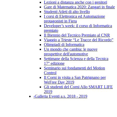
Lezioni a distanza anche con i genitori
Gare di Matematica 2020: Zangari in finale
Studenti Atleti di alto livello
I corsi di Elettronica ed Automazione
protagonisti in Fiera
Developer’s week: il corso di Informatica
premiato
Il Biennio del Tecnico Premiato al CNR
Viaggio a Trieste “Le Tracce del Ricordo”
Olimpiadi di Informatica
Un mondo che cambia: le nuove
prospettive dell'automotive
Settimane della Scienza e della Tecnica
17° edizione
Seminario sui fondamenti del Motion
Control
Il Corni in visita a San Patrignano per
WeFree Day 2019
Gli studenti del Corni Allo SMART LIFE
2019
-Galleria Eventi a.s. 2018 - 2019