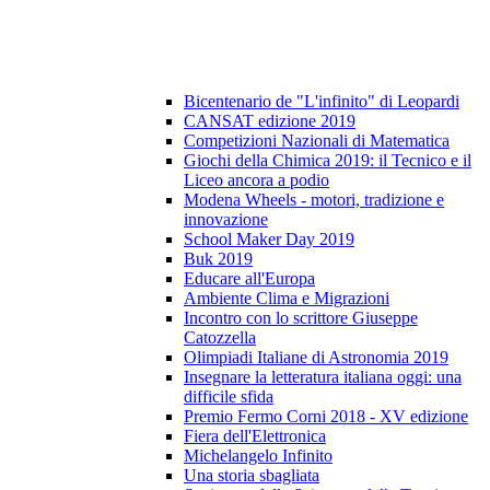
Bicentenario de "L'infinito" di Leopardi
CANSAT edizione 2019
Competizioni Nazionali di Matematica
Giochi della Chimica 2019: il Tecnico e il
Liceo ancora a podio
Modena Wheels - motori, tradizione e
innovazione
School Maker Day 2019
Buk 2019
Educare all'Europa
Ambiente Clima e Migrazioni
Incontro con lo scrittore Giuseppe
Catozzella
Olimpiadi Italiane di Astronomia 2019
Insegnare la letteratura italiana oggi: una
difficile sfida
Premio Fermo Corni 2018 - XV edizione
Fiera dell'Elettronica
Michelangelo Infinito
Una storia sbagliata