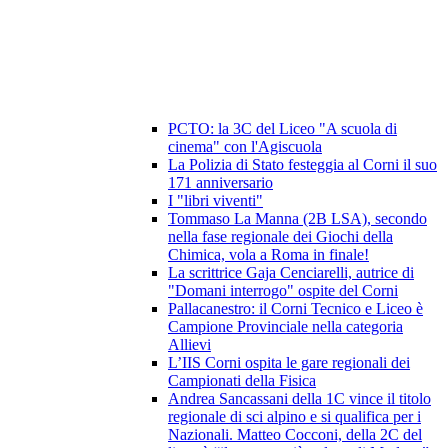
PCTO: la 3C del Liceo "A scuola di
cinema" con l'Agiscuola
La Polizia di Stato festeggia al Corni il suo
171 anniversario
I "libri viventi"
Tommaso La Manna (2B LSA), secondo
nella fase regionale dei Giochi della
Chimica, vola a Roma in finale!
La scrittrice Gaja Cenciarelli, autrice di
"Domani interrogo" ospite del Corni
Pallacanestro: il Corni Tecnico e Liceo è
Campione Provinciale nella categoria
Allievi
L’IIS Corni ospita le gare regionali dei
Campionati della Fisica
Andrea Sancassani della 1C vince il titolo
regionale di sci alpino e si qualifica per i
Nazionali. Matteo Cocconi, della 2C del