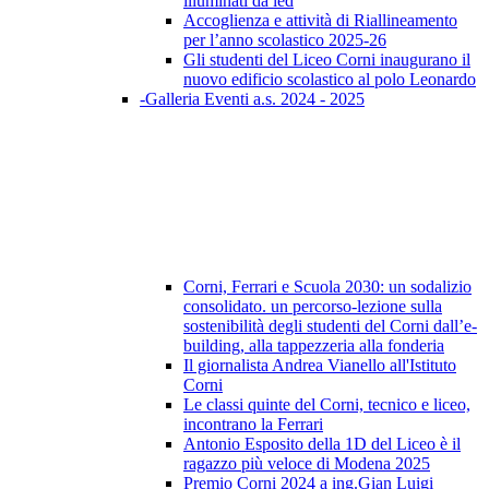
illuminati da led
Accoglienza e attività di Riallineamento
per l’anno scolastico 2025-26
Gli studenti del Liceo Corni inaugurano il
nuovo edificio scolastico al polo Leonardo
-Galleria Eventi a.s. 2024 - 2025
Corni, Ferrari e Scuola 2030: un sodalizio
consolidato. un percorso-lezione sulla
sostenibilità degli studenti del Corni dall’e-
building, alla tappezzeria alla fonderia
Il giornalista Andrea Vianello all'Istituto
Corni
Le classi quinte del Corni, tecnico e liceo,
incontrano la Ferrari
Antonio Esposito della 1D del Liceo è il
ragazzo più veloce di Modena 2025
Premio Corni 2024 a ing.Gian Luigi