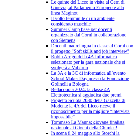
Le quinte del Liceo in visita al Cern di
Ginevra, al Parlamento Europeo e alla
linea Maginot
Il volto femminile di un ambiente
considerato maschile
Summer Camp base per docenti
organizzato dal Corni in collaborazione
con Siemens
Docenti madrelingua in classe al Corni con
il progetto "Soft skills and job interview"
Robin Arrigo della 4A Informatica
selezionato per la gara nazionale che si
svolgerà a Vobarno
La 3A e la 3C di informatica all’evento
School Maker Day presso la Fondazione
Golinelli a Bologna
Bellacoopia 2024: la classe 4A
Elettrotecnica si aggiudica due premi
Progetto Scuola 2030 della Gazzetta di
Modena: la 4A del Liceo riceve il
riconoscimento per la migliore “intervista
impossibile”
Tommaso La Manna: giovane finalista
nazionale ai Giochi della Chimica!
In scena il 24 maggio allo Storchi la