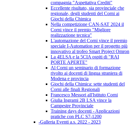
compagnia "Aspettativa Crediti"
Eccellente risultato, sia provinciale che
regionale, degli studenti del Corni ai
Giochi della Chimica
Nella competizione CAN-SAT 2024 il
Corni vince il premio "Migliore
realizzazione tecnica"
L'automazione del Corni vince il premio
speciale I-Automation per il progetto più
innovativo al trofeo Smart Project Omron
La 4ELSA e la 5CIA ospiti di "RAI
PORTE APERTE"
Al Corni un seminario di formazione
rivolto ai docenti di lingua straniera di
Modena e provincia
Giochi della Chimica: sette studenti del
Corni alle finali Regionali
Francesco Messori all'Istituto Corni
Giulia Ingrami 2B LSA vince la
Campestre Provinciale
Training days docenti - Applicazioni
pratiche con PLC S7-1200
-Galleria Eventi a.s. 2022 - 2023