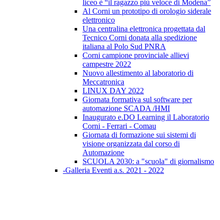
liceo è “il ragazzo più veloce di Modena”
Al Corni un prototipo di orologio siderale
elettronico
Una centralina elettronica progettata dal
Tecnico Corni donata alla spedizione
italiana al Polo Sud PNRA
Corni campione provinciale allievi
campestre 2022
Nuovo allestimento al laboratorio di
Meccatronica
LINUX DAY 2022
Giornata formativa sul software per
automazione SCADA /HMI
Inaugurato e.DO Learning il Laboratorio
Corni - Ferrari - Comau
Giornata di formazione sui sistemi di
visione organizzata dal corso di
Automazione
SCUOLA 2030: a "scuola" di giornalismo
-Galleria Eventi a.s. 2021 - 2022