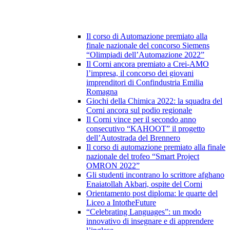
Il corso di Automazione premiato alla
finale nazionale del concorso Siemens
“Olimpiadi dell’Automazione 2022”
Il Corni ancora premiato a Crei-AMO
l’impresa, il concorso dei giovani
imprenditori di Confindustria Emilia
Romagna
Giochi della Chimica 2022: la squadra del
Corni ancora sul podio regionale
Il Corni vince per il secondo anno
consecutivo “KAHOOT” il progetto
dell’Autostrada del Brennero
Il corso di automazione premiato alla finale
nazionale del trofeo “Smart Project
OMRON 2022”
Gli studenti incontrano lo scrittore afghano
Enaiatollah Akbari, ospite del Corni
Orientamento post diploma: le quarte del
Liceo a IntotheFuture
“Celebrating Languages”: un modo
innovativo di insegnare e di apprendere