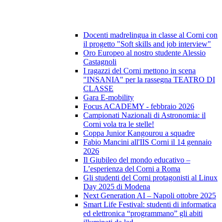
Docenti madrelingua in classe al Corni con
il progetto "Soft skills and job interview"
Oro Europeo al nostro studente Alessio
Castagnoli
I ragazzi del Corni mettono in scena
"INSANIA" per la rassegna TEATRO DI
CLASSE
Gara E-mobility
Focus ACADEMY - febbraio 2026
Campionati Nazionali di Astronomia: il
Corni vola tra le stelle!
Coppa Junior Kangourou a squadre
Fabio Mancini all'IIS Corni il 14 gennaio
2026
Il Giubileo del mondo educativo –
L’esperienza del Corni a Roma
Gli studenti del Corni protagonisti al Linux
Day 2025 di Modena
Next Generation AI – Napoli ottobre 2025
Smart Life Festival: studenti di informatica
ed elettronica “programmano” gli abiti