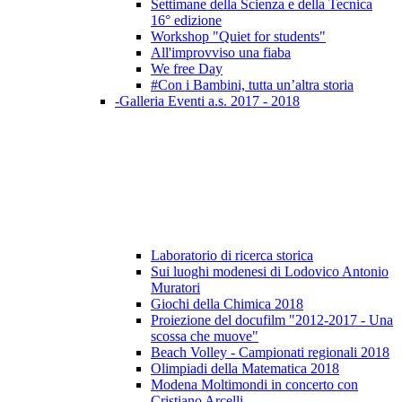
Settimane della Scienza e della Tecnica
16° edizione
Workshop "Quiet for students"
All'improvviso una fiaba
We free Day
#Con i Bambini, tutta un’altra storia
-Galleria Eventi a.s. 2017 - 2018
Laboratorio di ricerca storica
Sui luoghi modenesi di Lodovico Antonio
Muratori
Giochi della Chimica 2018
Proiezione del docufilm "2012-2017 - Una
scossa che muove"
Beach Volley - Campionati regionali 2018
Olimpiadi della Matematica 2018
Modena Moltimondi in concerto con
Cristiano Arcelli