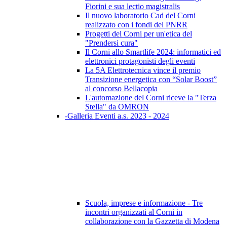
Fiorini e sua lectio magistralis
Il nuovo laboratorio Cad del Corni
realizzato con i fondi del PNRR
Progetti del Corni per un'etica del
"Prendersi cura"
Il Corni allo Smartlife 2024: informatici ed
elettronici protagonisti degli eventi
La 5A Elettrotecnica vince il premio
Transizione energetica con “Solar Boost”
al concorso Bellacopia
L'automazione del Corni riceve la "Terza
Stella" da OMRON
-Galleria Eventi a.s. 2023 - 2024
Scuola, imprese e informazione - Tre
incontri organizzati al Corni in
collaborazione con la Gazzetta di Modena