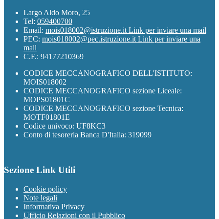
Largo Aldo Moro, 25
Tel:
059400700
Email:
mois018002@istruzione.it
Link per inviare una mail
PEC:
mois018002@pec.istruzione.it
Link per inviare una
mail
C.F.: 94177210369
CODICE MECCANOGRAFICO DELL'ISTITUTO:
MOIS018002
CODICE MECCANOGRAFICO sezione Liceale:
MOPS01801C
CODICE MECCANOGRAFICO sezione Tecnica:
MOTF01801E
Codice univoco: UF8KC3
Conto di tesoreria Banca D'Italia: 319099
Sezione Link Utili
Cookie policy
Note legali
Informativa Privacy
Ufficio Relazioni con il Pubblico