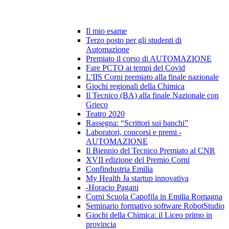
Il mio esame
Terzo posto per gli studenti di
Automazione
Premiato il corso di AUTOMAZIONE
Fare PCTO ai tempi del Covid
L'IIS Corni premiato alla finale nazionale
Giochi regionali della Chimica
Il Tecnico (BA) alla finale Nazionale con
Grieco
Teatro 2020
Rassegna: “Scrittori sui banchi”
Laboratori, concorsi e premi -
AUTOMAZIONE
Il Biennio del Tecnico Premiato al CNR
XVII edizione del Premio Corni
Confindustria Emilia
My Health Ja startup innovativa
-Horacio Pagani
Corni Scuola Capofila in Emilia Romagna
Seminario formativo software RobotStudio
Giochi della Chimica: il Liceo primo in
provincia