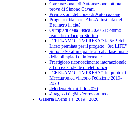
Gare nazionali di Automazione: ottima
prova di Simone Cavani
Premiazioni del corso di Automazione
Progetto didattico "Abc-Autostrada del
Brennero in città"
Olimpiadi della Fisica 2020-21: ottimo
risultato di Jacopo Stortini
"CREI-AMO L'IMPRESA": la 5^B del
Liceo premiata per il progetto "3rd LIFE"
Simone Serafini qualificato alla fase finale
delle olimpiadi di informatica
Prestigioso riconoscimento internazionale
ad un ex studente di elettronica
"CREI-AMO L'IMPRESA": le quinte di
Meccatronica vincono l'edizione 2019-
2020
-Modena Smart Life 2020
-I ragazzi di @iisfermocornimo
-Galleria Eventi a.s. 2019 - 2020