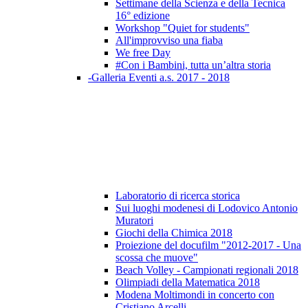
Settimane della Scienza e della Tecnica
16° edizione
Workshop "Quiet for students"
All'improvviso una fiaba
We free Day
#Con i Bambini, tutta un’altra storia
-Galleria Eventi a.s. 2017 - 2018
Laboratorio di ricerca storica
Sui luoghi modenesi di Lodovico Antonio
Muratori
Giochi della Chimica 2018
Proiezione del docufilm "2012-2017 - Una
scossa che muove"
Beach Volley - Campionati regionali 2018
Olimpiadi della Matematica 2018
Modena Moltimondi in concerto con
Cristiano Arcelli