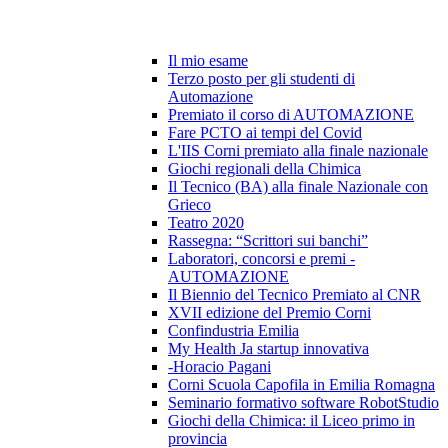
Il mio esame
Terzo posto per gli studenti di
Automazione
Premiato il corso di AUTOMAZIONE
Fare PCTO ai tempi del Covid
L'IIS Corni premiato alla finale nazionale
Giochi regionali della Chimica
Il Tecnico (BA) alla finale Nazionale con
Grieco
Teatro 2020
Rassegna: “Scrittori sui banchi”
Laboratori, concorsi e premi -
AUTOMAZIONE
Il Biennio del Tecnico Premiato al CNR
XVII edizione del Premio Corni
Confindustria Emilia
My Health Ja startup innovativa
-Horacio Pagani
Corni Scuola Capofila in Emilia Romagna
Seminario formativo software RobotStudio
Giochi della Chimica: il Liceo primo in
provincia