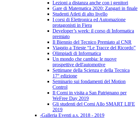
Lezioni a distanza anche con i genitori
Gare di Matematica 2020: Zangari in finale
Studenti Atleti di alto livello
I corsi di Elettronica ed Automazione
protagonisti in Fiera
Developer’s week: il corso di Informatica
premiato
Il Biennio del Tecnico Premiato al CNR
Viaggio a Trieste “Le Tracce del Ricordo”
Olimpiadi di Informatica
Un mondo che cambia: le nuove
prospettive dell'automotive
Settimane della Scienza e della Tecnica
17° edizione
Seminario sui fondamenti del Motion
Control
Il Corni in visita a San Patrignano per
WeFree Day 2019
Gli studenti del Corni Allo SMART LIFE
2019
-Galleria Eventi a.s. 2018 - 2019