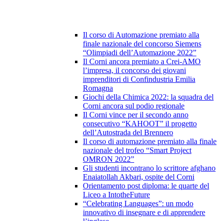
Il corso di Automazione premiato alla
finale nazionale del concorso Siemens
“Olimpiadi dell’Automazione 2022”
Il Corni ancora premiato a Crei-AMO
l’impresa, il concorso dei giovani
imprenditori di Confindustria Emilia
Romagna
Giochi della Chimica 2022: la squadra del
Corni ancora sul podio regionale
Il Corni vince per il secondo anno
consecutivo “KAHOOT” il progetto
dell’Autostrada del Brennero
Il corso di automazione premiato alla finale
nazionale del trofeo “Smart Project
OMRON 2022”
Gli studenti incontrano lo scrittore afghano
Enaiatollah Akbari, ospite del Corni
Orientamento post diploma: le quarte del
Liceo a IntotheFuture
“Celebrating Languages”: un modo
innovativo di insegnare e di apprendere