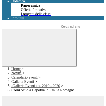
Didattica
Panoramica
Offerta formativa
I progetti delle classi
Info utili
Campo di ricerca per le pagine del sito
Home
>
Novità
>
Calendario eventi
>
Galleria Eventi
>
-Galleria Eventi a.s. 2019 - 2020
>
Corni Scuola Capofila in Emilia Romagna