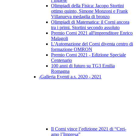
l’inglese
Olimpiadi della Fisica: Jacopo Stortini
ottimo quinto, Simone Monzoni e Frank
Villanueva medaglia di bronzo
Olimpiadi di Matematica: il Corni ancora
tra i primi. Stortini secondo assoluto
Premio Corni 2021 all'imprenditore Enrico
Malagoli
L'Automazione del Corni diventa centro di
formazione OMRON
Premio Corni 2021 - Edizione Speciale
Centenario
100 anni di futuro su TG3 Emilia
Romagna
-Galleria Eventi a.s. 2020 - 2021
Il Corni vince l’edizione 2021 di “Crei-
amo l’Impresa”