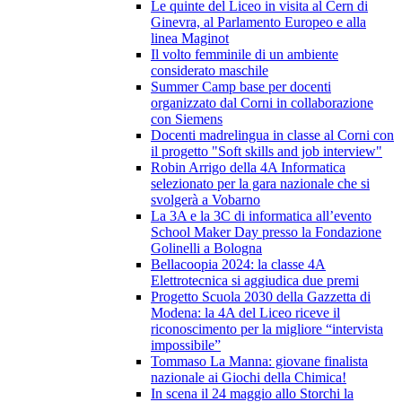
Le quinte del Liceo in visita al Cern di
Ginevra, al Parlamento Europeo e alla
linea Maginot
Il volto femminile di un ambiente
considerato maschile
Summer Camp base per docenti
organizzato dal Corni in collaborazione
con Siemens
Docenti madrelingua in classe al Corni con
il progetto "Soft skills and job interview"
Robin Arrigo della 4A Informatica
selezionato per la gara nazionale che si
svolgerà a Vobarno
La 3A e la 3C di informatica all’evento
School Maker Day presso la Fondazione
Golinelli a Bologna
Bellacoopia 2024: la classe 4A
Elettrotecnica si aggiudica due premi
Progetto Scuola 2030 della Gazzetta di
Modena: la 4A del Liceo riceve il
riconoscimento per la migliore “intervista
impossibile”
Tommaso La Manna: giovane finalista
nazionale ai Giochi della Chimica!
In scena il 24 maggio allo Storchi la