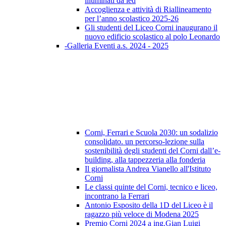
illuminati da led
Accoglienza e attività di Riallineamento
per l’anno scolastico 2025-26
Gli studenti del Liceo Corni inaugurano il
nuovo edificio scolastico al polo Leonardo
-Galleria Eventi a.s. 2024 - 2025
Corni, Ferrari e Scuola 2030: un sodalizio
consolidato. un percorso-lezione sulla
sostenibilità degli studenti del Corni dall’e-
building, alla tappezzeria alla fonderia
Il giornalista Andrea Vianello all'Istituto
Corni
Le classi quinte del Corni, tecnico e liceo,
incontrano la Ferrari
Antonio Esposito della 1D del Liceo è il
ragazzo più veloce di Modena 2025
Premio Corni 2024 a ing.Gian Luigi