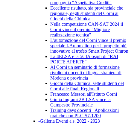
compagnia "Aspettativa Crediti"
Eccellente risultato, sia provinciale che
regionale, degli studenti del Corni ai
Giochi della Chimica
Nella competizione CAN-SAT 2024 il
Corni vince il premio "Migliore
realizzazione tecnica"
L'automazione del Corni vince il premio
speciale I-Automation per il progetto più
innovativo al trofeo Smart Project Omron
La 4ELSA e la 5CIA ospiti di "RAI
PORTE APERTE"
Al Corni un seminario di formazione
rivolto ai docenti di lingua straniera di
Modena e provincia
Giochi della Chimica: sette studenti del
Corni alle finali Regionali
Francesco Messori all'Istituto Corni
Giulia Ingrami 2B LSA vince la
Campestre Provinciale
Training days docenti - Applicazioni
pratiche con PLC S7-1200
-Galleria Eventi a.s. 2022 - 2023