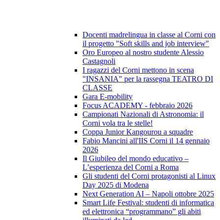
Docenti madrelingua in classe al Corni con
il progetto "Soft skills and job interview"
Oro Europeo al nostro studente Alessio
Castagnoli
I ragazzi del Corni mettono in scena
"INSANIA" per la rassegna TEATRO DI
CLASSE
Gara E-mobility
Focus ACADEMY - febbraio 2026
Campionati Nazionali di Astronomia: il
Corni vola tra le stelle!
Coppa Junior Kangourou a squadre
Fabio Mancini all'IIS Corni il 14 gennaio
2026
Il Giubileo del mondo educativo –
L’esperienza del Corni a Roma
Gli studenti del Corni protagonisti al Linux
Day 2025 di Modena
Next Generation AI – Napoli ottobre 2025
Smart Life Festival: studenti di informatica
ed elettronica “programmano” gli abiti