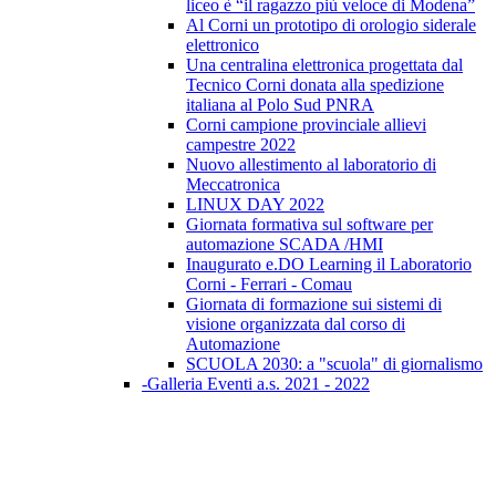
liceo è “il ragazzo più veloce di Modena”
Al Corni un prototipo di orologio siderale
elettronico
Una centralina elettronica progettata dal
Tecnico Corni donata alla spedizione
italiana al Polo Sud PNRA
Corni campione provinciale allievi
campestre 2022
Nuovo allestimento al laboratorio di
Meccatronica
LINUX DAY 2022
Giornata formativa sul software per
automazione SCADA /HMI
Inaugurato e.DO Learning il Laboratorio
Corni - Ferrari - Comau
Giornata di formazione sui sistemi di
visione organizzata dal corso di
Automazione
SCUOLA 2030: a "scuola" di giornalismo
-Galleria Eventi a.s. 2021 - 2022