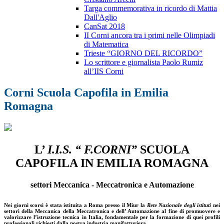
Targa commemorativa in ricordo di Mattia
Dall'Aglio
CanSat 2018
II Corni ancora tra i primi nelle Olimpiadi
di Matematica
Trieste “GIORNO DEL RICORDO”
Lo scrittore e giornalista Paolo Rumiz
all’IIS Corni
Corni Scuola Capofila in Emilia
Romagna
L’
I.I.S. “ F.CORNI”
SCUOLA
CAPOFILA IN EMILIA ROMAGNA
settori Meccanica - Meccatronica e Automazione
Nei giorni scorsi è stata istituita a Roma presso il Miur la
Rete Nazionale
degli istituti
nei
settori della Meccanica della Meccatronica e dell’ Automazione al fine di promuovere e
valorizzare l’istruzione tecnica in Italia, fondamentale per la formazione di quei profili
professionali richiesti dalla nostra industria manifatturiera.