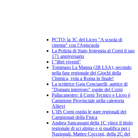
PCTO: la 3C del Liceo "A scuola di
cinema" con l'Agiscuola
La Polizia di Stato festeggia al Corni il suo
171 anniversario
I "libri viventi"
Tommaso La Manna (2B LSA), secondo
nella fase regionale dei Giochi della
Chimica, vola a Roma in finale!
La scrittrice Gaja Cenciarelli, autrice di
"Domani interrogo" ospite del Corni
Pallacanestro: il Corni Tecnico e Liceo è
Campione Provinciale nella categoria
Allievi
L’IIS Corni ospita le gare regionali dei
Campionati della Fisica
Andrea Sancassani della 1C vince il titolo
regionale di sci alpino e si qualifica per i
Nazionali. Matteo Cocconi, della 2C del