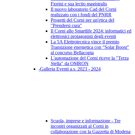
Fiorini e sua lectio magistralis
Il nuovo laboratorio Cad del Corni
realizzato con i fondi del PNRR
Progetti del Corni per un'etica del
"Prendersi cura"
Il Corni allo Smartlife 2024: informatici ed
elettronici protagonisti degli eventi
La 5A Elettrotecnica vince il premio
Transizione energetica con “Solar Boost”
al concorso Bellacopia
L'automazione del Corni riceve la "Terza
Stella" da OMRON
-Galleria Eventi a.s. 2023 - 2024
Scuola, imprese e informazione - Tre
incontri organizzati al Corni in
collaborazione con la Gazzetta di Modena