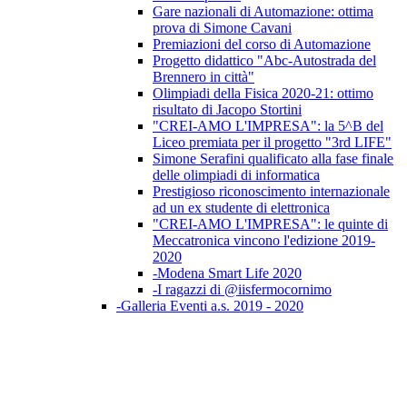
Gare nazionali di Automazione: ottima
prova di Simone Cavani
Premiazioni del corso di Automazione
Progetto didattico "Abc-Autostrada del
Brennero in città"
Olimpiadi della Fisica 2020-21: ottimo
risultato di Jacopo Stortini
"CREI-AMO L'IMPRESA": la 5^B del
Liceo premiata per il progetto "3rd LIFE"
Simone Serafini qualificato alla fase finale
delle olimpiadi di informatica
Prestigioso riconoscimento internazionale
ad un ex studente di elettronica
"CREI-AMO L'IMPRESA": le quinte di
Meccatronica vincono l'edizione 2019-
2020
-Modena Smart Life 2020
-I ragazzi di @iisfermocornimo
-Galleria Eventi a.s. 2019 - 2020