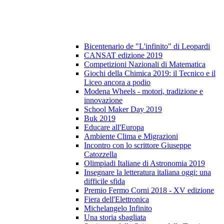
Bicentenario de "L'infinito" di Leopardi
CANSAT edizione 2019
Competizioni Nazionali di Matematica
Giochi della Chimica 2019: il Tecnico e il
Liceo ancora a podio
Modena Wheels - motori, tradizione e
innovazione
School Maker Day 2019
Buk 2019
Educare all'Europa
Ambiente Clima e Migrazioni
Incontro con lo scrittore Giuseppe
Catozzella
Olimpiadi Italiane di Astronomia 2019
Insegnare la letteratura italiana oggi: una
difficile sfida
Premio Fermo Corni 2018 - XV edizione
Fiera dell'Elettronica
Michelangelo Infinito
Una storia sbagliata