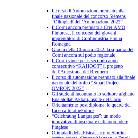
Il corso di Automazione premiato alla
finale nazionale del concorso Siemens
“Olimpiadi dell’Automazione 2022”
Il Corni ancora premiato a Crei-AMO
l’impresa, il concorso dei giovani
imprenditori di Confindustria Emilia
Romagna
Giochi della Chimica 2022: la squadra del
Corni ancora sul podio regionale
Il Corni vince per il secondo anno
consecutivo “KAHOOT” il progetto
dell’Autostrada del Brennero
Il corso di automazione premiato alla finale
nazionale del trofeo “Smart Project
OMRON 2022”
Gli studenti incontrano lo scrittore afghano
Enaiatollah Akbari, ospite del Corni
Orientamento post diploma: le quarte del
Liceo a IntotheFuture
“Celebrating Languages”: un modo
innovativo di insegnare e di apprendere
l’inglese
Olimpiadi della Fisica: Jacopo Stortini