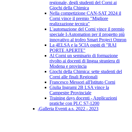
regionale, degli studenti del Corni ai
Giochi della Chimica
Nella competizione CAN-SAT 2024 il
Corni vince il premio "Migliore
realizzazione tecnica"
L'automazione del Corni vince il premio
speciale I-Automation per il progetto più
innovativo al trofeo Smart Project Omron
La 4ELSA e la 5CIA ospiti di "RAI
PORTE APERTE"
Al Corni un seminario di formazione
rivolto ai docenti di lingua straniera di
Modena e provincia
Giochi della Chimica: sette studenti del
Corni alle finali Regionali
Francesco Messori all'Istituto Corni
Giulia Ingrami 2B LSA vince la
Campestre Provinciale
Training days docenti - Applicazioni
pratiche con PLC S7-1200
-Galleria Eventi a.s. 2022 - 2023