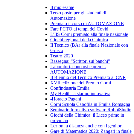
Il mio esame
Terzo posto per gli studenti di
Automazione
Premiato il corso di AUTOMAZIONE
Fare PCTO ai tempi del Covid
L'IIS Corni premiato alla finale nazionale
Giochi regionali della Chimica
Il Tecnico (BA) alla finale Nazionale con
Grieco
Teatro 2020
Rassegna: “Scrittori sui banchi”
Laboratori, concorsi e premi -
AUTOMAZIONE
Il Biennio del Tecnico Premiato al CNR
XVII edizione del Premio Corni
Confindustria Emilia
My Health Ja startup innovativa
-Horacio Pagani
Corni Scuola Capofila in Emilia Romagna
Seminario formativo software RobotStudio
Giochi della Chimica: il Liceo primo in
provincia
Lezioni a distanza anche con i genitori
Gare di Matematica 2020: Zangari in finale