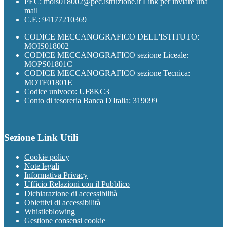
PEC:
mois018002@pec.istruzione.it
Link per inviare una
mail
C.F.: 94177210369
CODICE MECCANOGRAFICO DELL'ISTITUTO:
MOIS018002
CODICE MECCANOGRAFICO sezione Liceale:
MOPS01801C
CODICE MECCANOGRAFICO sezione Tecnica:
MOTF01801E
Codice univoco: UF8KC3
Conto di tesoreria Banca D'Italia: 319099
Sezione Link Utili
Cookie policy
Note legali
Informativa Privacy
Ufficio Relazioni con il Pubblico
Dichiarazione di accessibilità
Obiettivi di accessibilità
Whistleblowing
Gestione consensi cookie