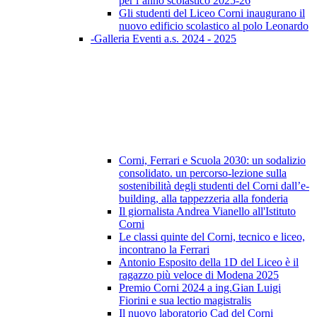
per l’anno scolastico 2025-26
Gli studenti del Liceo Corni inaugurano il
nuovo edificio scolastico al polo Leonardo
-Galleria Eventi a.s. 2024 - 2025
Corni, Ferrari e Scuola 2030: un sodalizio
consolidato. un percorso-lezione sulla
sostenibilità degli studenti del Corni dall’e-
building, alla tappezzeria alla fonderia
Il giornalista Andrea Vianello all'Istituto
Corni
Le classi quinte del Corni, tecnico e liceo,
incontrano la Ferrari
Antonio Esposito della 1D del Liceo è il
ragazzo più veloce di Modena 2025
Premio Corni 2024 a ing.Gian Luigi
Fiorini e sua lectio magistralis
Il nuovo laboratorio Cad del Corni