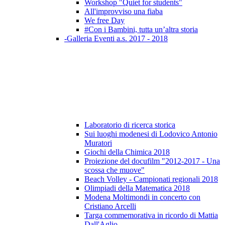
Workshop "Quiet for students"
All'improvviso una fiaba
We free Day
#Con i Bambini, tutta un’altra storia
-Galleria Eventi a.s. 2017 - 2018
Laboratorio di ricerca storica
Sui luoghi modenesi di Lodovico Antonio
Muratori
Giochi della Chimica 2018
Proiezione del docufilm "2012-2017 - Una
scossa che muove"
Beach Volley - Campionati regionali 2018
Olimpiadi della Matematica 2018
Modena Moltimondi in concerto con
Cristiano Arcelli
Targa commemorativa in ricordo di Mattia
Dall'Aglio