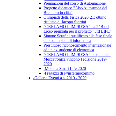
Premiazioni del corso di Automazione
Progetto didattico "Abc-Autostrada del
Brennero in città"
Olimpiadi della Fisica 2020-21: ottimo
risultato di Jacopo Stortini
"CREI-AMO L'IMPRESA": la 5^B del
Liceo premiata per il progetto "3rd LIFE"
Simone Serafini qualificato alla fase finale
delle olimpiadi di informatica
Prestigioso riconoscimento internazionale
ad un ex studente di elettronica
"CREI-AMO L'IMPRESA": le quinte di
Meccatronica vincono l'edizione 2019-
2020
-Modena Smart Life 2020
-I ragazzi di @iisfermocornimo
-Galleria Eventi a.s. 2019 - 2020