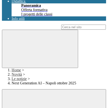
Didattica
Panoramica
Offerta formativa
I progetti delle classi
Info utili
Campo di ricerca per le pagine del sito
Home
>
Novità
>
Le notizie
>
Next Generation AI – Napoli ottobre 2025