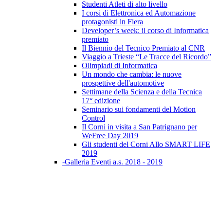
Studenti Atleti di alto livello
I corsi di Elettronica ed Automazione
protagonisti in Fiera
Developer’s week: il corso di Informatica
premiato
Il Biennio del Tecnico Premiato al CNR
Viaggio a Trieste “Le Tracce del Ricordo”
Olimpiadi di Informatica
Un mondo che cambia: le nuove
prospettive dell'automotive
Settimane della Scienza e della Tecnica
17° edizione
Seminario sui fondamenti del Motion
Control
Il Corni in visita a San Patrignano per
WeFree Day 2019
Gli studenti del Corni Allo SMART LIFE
2019
-Galleria Eventi a.s. 2018 - 2019