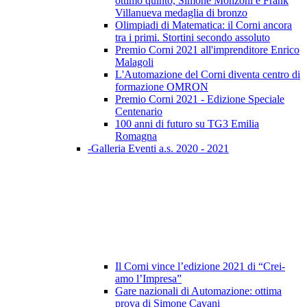
ottimo quinto, Simone Monzoni e Frank
Villanueva medaglia di bronzo
Olimpiadi di Matematica: il Corni ancora
tra i primi. Stortini secondo assoluto
Premio Corni 2021 all'imprenditore Enrico
Malagoli
L'Automazione del Corni diventa centro di
formazione OMRON
Premio Corni 2021 - Edizione Speciale
Centenario
100 anni di futuro su TG3 Emilia
Romagna
-Galleria Eventi a.s. 2020 - 2021
Il Corni vince l’edizione 2021 di “Crei-
amo l’Impresa”
Gare nazionali di Automazione: ottima
prova di Simone Cavani