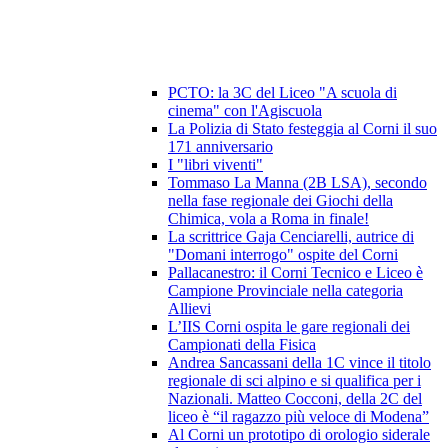
PCTO: la 3C del Liceo "A scuola di
cinema" con l'Agiscuola
La Polizia di Stato festeggia al Corni il suo
171 anniversario
I "libri viventi"
Tommaso La Manna (2B LSA), secondo
nella fase regionale dei Giochi della
Chimica, vola a Roma in finale!
La scrittrice Gaja Cenciarelli, autrice di
"Domani interrogo" ospite del Corni
Pallacanestro: il Corni Tecnico e Liceo è
Campione Provinciale nella categoria
Allievi
L’IIS Corni ospita le gare regionali dei
Campionati della Fisica
Andrea Sancassani della 1C vince il titolo
regionale di sci alpino e si qualifica per i
Nazionali. Matteo Cocconi, della 2C del
liceo è “il ragazzo più veloce di Modena”
Al Corni un prototipo di orologio siderale