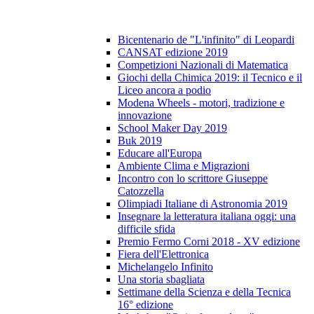
Bicentenario de "L'infinito" di Leopardi
CANSAT edizione 2019
Competizioni Nazionali di Matematica
Giochi della Chimica 2019: il Tecnico e il
Liceo ancora a podio
Modena Wheels - motori, tradizione e
innovazione
School Maker Day 2019
Buk 2019
Educare all'Europa
Ambiente Clima e Migrazioni
Incontro con lo scrittore Giuseppe
Catozzella
Olimpiadi Italiane di Astronomia 2019
Insegnare la letteratura italiana oggi: una
difficile sfida
Premio Fermo Corni 2018 - XV edizione
Fiera dell'Elettronica
Michelangelo Infinito
Una storia sbagliata
Settimane della Scienza e della Tecnica
16° edizione