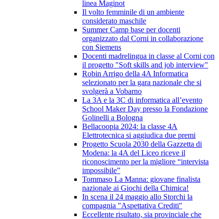
linea Maginot
Il volto femminile di un ambiente
considerato maschile
Summer Camp base per docenti
organizzato dal Corni in collaborazione
con Siemens
Docenti madrelingua in classe al Corni con
il progetto "Soft skills and job interview"
Robin Arrigo della 4A Informatica
selezionato per la gara nazionale che si
svolgerà a Vobarno
La 3A e la 3C di informatica all’evento
School Maker Day presso la Fondazione
Golinelli a Bologna
Bellacoopia 2024: la classe 4A
Elettrotecnica si aggiudica due premi
Progetto Scuola 2030 della Gazzetta di
Modena: la 4A del Liceo riceve il
riconoscimento per la migliore “intervista
impossibile”
Tommaso La Manna: giovane finalista
nazionale ai Giochi della Chimica!
In scena il 24 maggio allo Storchi la
compagnia "Aspettativa Crediti"
Eccellente risultato, sia provinciale che