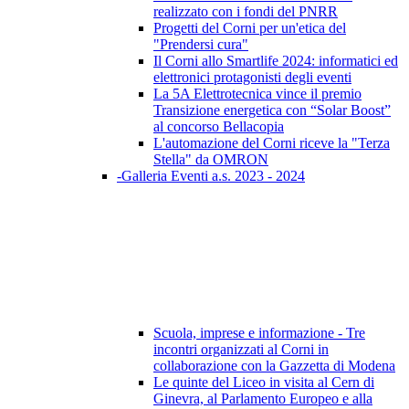
realizzato con i fondi del PNRR
Progetti del Corni per un'etica del
"Prendersi cura"
Il Corni allo Smartlife 2024: informatici ed
elettronici protagonisti degli eventi
La 5A Elettrotecnica vince il premio
Transizione energetica con “Solar Boost”
al concorso Bellacopia
L'automazione del Corni riceve la "Terza
Stella" da OMRON
-Galleria Eventi a.s. 2023 - 2024
Scuola, imprese e informazione - Tre
incontri organizzati al Corni in
collaborazione con la Gazzetta di Modena
Le quinte del Liceo in visita al Cern di
Ginevra, al Parlamento Europeo e alla