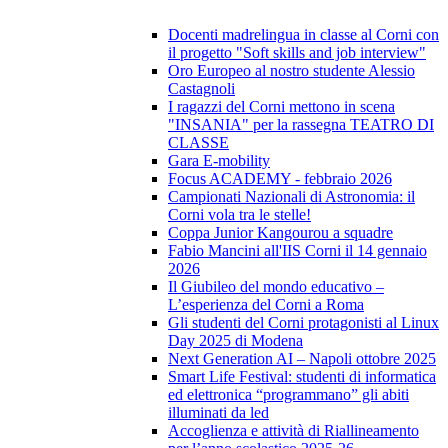
Docenti madrelingua in classe al Corni con
il progetto "Soft skills and job interview"
Oro Europeo al nostro studente Alessio
Castagnoli
I ragazzi del Corni mettono in scena
"INSANIA" per la rassegna TEATRO DI
CLASSE
Gara E-mobility
Focus ACADEMY - febbraio 2026
Campionati Nazionali di Astronomia: il
Corni vola tra le stelle!
Coppa Junior Kangourou a squadre
Fabio Mancini all'IIS Corni il 14 gennaio
2026
Il Giubileo del mondo educativo –
L’esperienza del Corni a Roma
Gli studenti del Corni protagonisti al Linux
Day 2025 di Modena
Next Generation AI – Napoli ottobre 2025
Smart Life Festival: studenti di informatica
ed elettronica “programmano” gli abiti
illuminati da led
Accoglienza e attività di Riallineamento