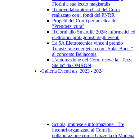
Fiorini e sua lectio magistralis
Il nuovo laboratorio Cad del Corni
realizzato con i fondi del PNRR
Progetti del Corni per un'etica del
"Prendersi cura"
Il Corni allo Smartlife 2024: informatici ed
elettronici protagonisti degli eventi
La 5A Elettrotecnica vince il premio
Transizione energetica con “Solar Boost”
al concorso Bellacopia
L'automazione del Corni riceve la "Terza
Stella" da OMRON
-Galleria Eventi a.s. 2023 - 2024
Scuola, imprese e informazione - Tre
incontri organizzati al Corni in
collaborazione con la Gazzetta di Modena