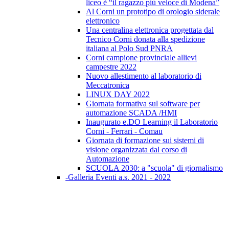
liceo è “il ragazzo più veloce di Modena”
Al Corni un prototipo di orologio siderale
elettronico
Una centralina elettronica progettata dal
Tecnico Corni donata alla spedizione
italiana al Polo Sud PNRA
Corni campione provinciale allievi
campestre 2022
Nuovo allestimento al laboratorio di
Meccatronica
LINUX DAY 2022
Giornata formativa sul software per
automazione SCADA /HMI
Inaugurato e.DO Learning il Laboratorio
Corni - Ferrari - Comau
Giornata di formazione sui sistemi di
visione organizzata dal corso di
Automazione
SCUOLA 2030: a "scuola" di giornalismo
-Galleria Eventi a.s. 2021 - 2022