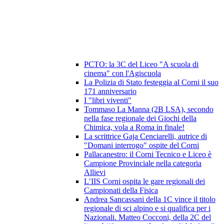
PCTO: la 3C del Liceo "A scuola di
cinema" con l'Agiscuola
La Polizia di Stato festeggia al Corni il suo
171 anniversario
I "libri viventi"
Tommaso La Manna (2B LSA), secondo
nella fase regionale dei Giochi della
Chimica, vola a Roma in finale!
La scrittrice Gaja Cenciarelli, autrice di
"Domani interrogo" ospite del Corni
Pallacanestro: il Corni Tecnico e Liceo è
Campione Provinciale nella categoria
Allievi
L’IIS Corni ospita le gare regionali dei
Campionati della Fisica
Andrea Sancassani della 1C vince il titolo
regionale di sci alpino e si qualifica per i
Nazionali. Matteo Cocconi, della 2C del