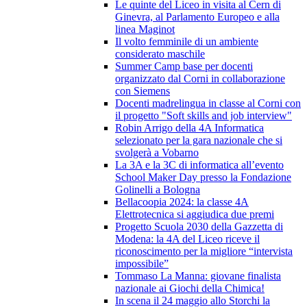
Le quinte del Liceo in visita al Cern di
Ginevra, al Parlamento Europeo e alla
linea Maginot
Il volto femminile di un ambiente
considerato maschile
Summer Camp base per docenti
organizzato dal Corni in collaborazione
con Siemens
Docenti madrelingua in classe al Corni con
il progetto "Soft skills and job interview"
Robin Arrigo della 4A Informatica
selezionato per la gara nazionale che si
svolgerà a Vobarno
La 3A e la 3C di informatica all’evento
School Maker Day presso la Fondazione
Golinelli a Bologna
Bellacoopia 2024: la classe 4A
Elettrotecnica si aggiudica due premi
Progetto Scuola 2030 della Gazzetta di
Modena: la 4A del Liceo riceve il
riconoscimento per la migliore “intervista
impossibile”
Tommaso La Manna: giovane finalista
nazionale ai Giochi della Chimica!
In scena il 24 maggio allo Storchi la