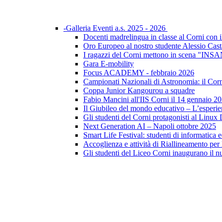
-Galleria Eventi a.s. 2025 - 2026
Docenti madrelingua in classe al Corni con il
Oro Europeo al nostro studente Alessio Cast
I ragazzi del Corni mettono in scena "I
Gara E-mobility
Focus ACADEMY - febbraio 2026
Campionati Nazionali di Astronomia: il Corni 
Coppa Junior Kangourou a squadre
Fabio Mancini all'IIS Corni il 14 gennaio 2
Il Giubileo del mondo educativo – L’esperi
Gli studenti del Corni protagonisti al Linu
Next Generation AI – Napoli ottobre 2025
Smart Life Festival: studenti di informatica 
Accoglienza e attività di Riallineamento per
Gli studenti del Liceo Corni inaugurano il n