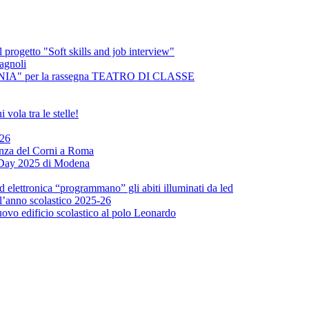
 progetto "Soft skills and job interview"
agnoli
NSANIA" per la rassegna TEATRO DI CLASSE
vola tra le stelle!
026
enza del Corni a Roma
x Day 2025 di Modena
ed elettronica “programmano” gli abiti illuminati da led
 l’anno scolastico 2025-26
uovo edificio scolastico al polo Leonardo