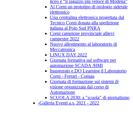
liceo è “il ragazzo più veloce di Modena”
Al Corni un prototipo di orologio siderale
elettronico
Una centralina elettronica progettata dal
Tecnico Corni donata alla spedizione
italiana al Polo Sud PNRA
Corni campione provinciale allievi
campestre 2022
Nuovo allestimento al laboratorio di
Meccatronica
LINUX DAY 2022
Giornata formativa sul software per
automazione SCADA /HMI
Inaugurato e.DO Learning il Laboratorio
Corni - Ferrari - Comau
Giornata di formazione sui sistemi di
visione organizzata dal corso di
Automazione
SCUOLA 2030: a "scuola" di giornalismo
-Galleria Eventi a.s. 2021 - 2022