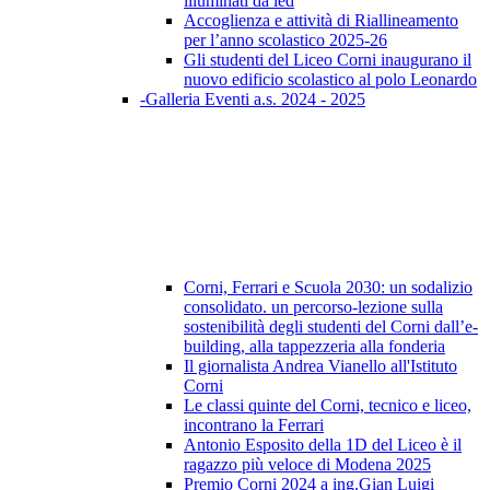
illuminati da led
Accoglienza e attività di Riallineamento
per l’anno scolastico 2025-26
Gli studenti del Liceo Corni inaugurano il
nuovo edificio scolastico al polo Leonardo
-Galleria Eventi a.s. 2024 - 2025
Corni, Ferrari e Scuola 2030: un sodalizio
consolidato. un percorso-lezione sulla
sostenibilità degli studenti del Corni dall’e-
building, alla tappezzeria alla fonderia
Il giornalista Andrea Vianello all'Istituto
Corni
Le classi quinte del Corni, tecnico e liceo,
incontrano la Ferrari
Antonio Esposito della 1D del Liceo è il
ragazzo più veloce di Modena 2025
Premio Corni 2024 a ing.Gian Luigi