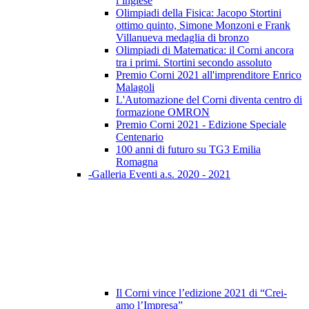
l’inglese
Olimpiadi della Fisica: Jacopo Stortini
ottimo quinto, Simone Monzoni e Frank
Villanueva medaglia di bronzo
Olimpiadi di Matematica: il Corni ancora
tra i primi. Stortini secondo assoluto
Premio Corni 2021 all'imprenditore Enrico
Malagoli
L'Automazione del Corni diventa centro di
formazione OMRON
Premio Corni 2021 - Edizione Speciale
Centenario
100 anni di futuro su TG3 Emilia
Romagna
-Galleria Eventi a.s. 2020 - 2021
Il Corni vince l’edizione 2021 di “Crei-
amo l’Impresa”