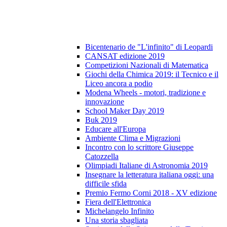
Bicentenario de "L'infinito" di Leopardi
CANSAT edizione 2019
Competizioni Nazionali di Matematica
Giochi della Chimica 2019: il Tecnico e il
Liceo ancora a podio
Modena Wheels - motori, tradizione e
innovazione
School Maker Day 2019
Buk 2019
Educare all'Europa
Ambiente Clima e Migrazioni
Incontro con lo scrittore Giuseppe
Catozzella
Olimpiadi Italiane di Astronomia 2019
Insegnare la letteratura italiana oggi: una
difficile sfida
Premio Fermo Corni 2018 - XV edizione
Fiera dell'Elettronica
Michelangelo Infinito
Una storia sbagliata