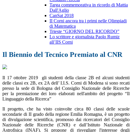
Targa commemorativa in ricordo di Mattia
Dall'Aglio
CanSat 2018
II Corni ancora tra i primi nelle Olimpiadi
di Matematica
Trieste “GIORNO DEL RICORDO”
Lo scrittore e giornalista Paolo Rumiz
all’IIS Corni
Il Biennio del Tecnico Premiato al CNR
Il 17 ottobre 2019 gli studenti della classe 2B ed alcuni studenti
delle classi ex 2B, ex 2A dell’ I.I.S. Corni di Modena si sono recati
presso la sede di Bologna del Consiglio Nazionale delle Ricerche
per la premiazione dei loro elaborati nell'ambito del progetto “Il
Linguaggio della Ricerca”
Il progetto, che ha visto coinvolte circa 80 classi delle scuole
secondarie di II grado della regione Emilia Romagna, è un progetto
di divulgazione scientifica, promosso dai ricercatori del Consiglio
Nazionale delle Ricerche (CNR) e dall’Istituto Nazionale di
Astrofisica (INAF). Si propone di risvegliare l'interesse degli