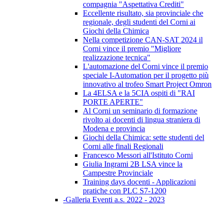
compagnia "Aspettativa Crediti"
Eccellente risultato, sia provinciale che
regionale, degli studenti del Corni ai
Giochi della Chimica
Nella competizione CAN-SAT 2024 il
Corni vince il premio "Migliore
realizzazione tecnica"
L'automazione del Corni vince il premio
speciale I-Automation per il progetto più
innovativo al trofeo Smart Project Omron
La 4ELSA e la 5CIA ospiti di "RAI
PORTE APERTE"
Al Corni un seminario di formazione
rivolto ai docenti di lingua straniera di
Modena e provincia
Giochi della Chimica: sette studenti del
Corni alle finali Regionali
Francesco Messori all'Istituto Corni
Giulia Ingrami 2B LSA vince la
Campestre Provinciale
Training days docenti - Applicazioni
pratiche con PLC S7-1200
-Galleria Eventi a.s. 2022 - 2023