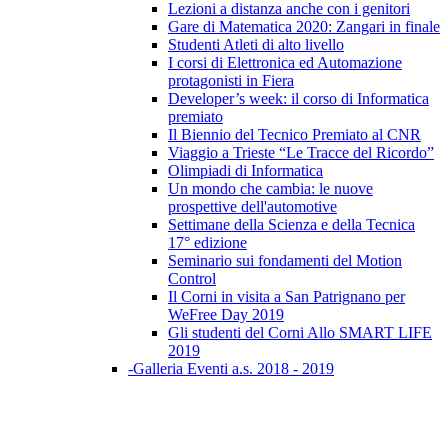
Lezioni a distanza anche con i genitori
Gare di Matematica 2020: Zangari in finale
Studenti Atleti di alto livello
I corsi di Elettronica ed Automazione
protagonisti in Fiera
Developer’s week: il corso di Informatica
premiato
Il Biennio del Tecnico Premiato al CNR
Viaggio a Trieste “Le Tracce del Ricordo”
Olimpiadi di Informatica
Un mondo che cambia: le nuove
prospettive dell'automotive
Settimane della Scienza e della Tecnica
17° edizione
Seminario sui fondamenti del Motion
Control
Il Corni in visita a San Patrignano per
WeFree Day 2019
Gli studenti del Corni Allo SMART LIFE
2019
-Galleria Eventi a.s. 2018 - 2019