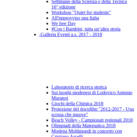
Settimane della Scienza e della Tecnica
16° edizione
Workshop "Quiet for students"
All'improvviso una fiaba
We free Day
#Con i Bambini, tutta un’altra storia
-Galleria Eventi a.s. 2017 - 2018
Laboratorio di ricerca storica
Sui luoghi modenesi di Lodovico Antonio
Muratori
Giochi della Chimica 2018
Proiezione del docufilm "2012-2017 - Una
scossa che muove"
Beach Volley - Campionati regionali 2018
Olimpiadi della Matematica 2018
Modena Moltimondi in concerto con
Cristiano Arcelli