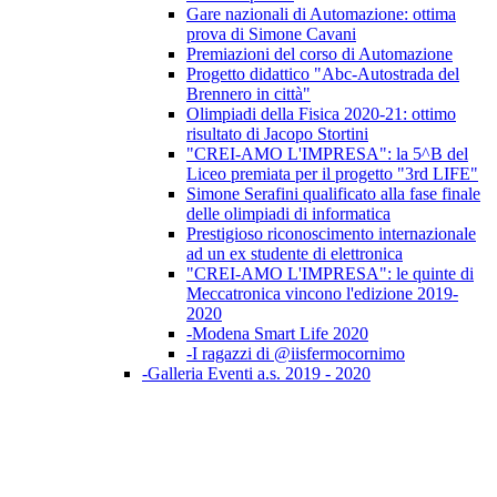
Gare nazionali di Automazione: ottima
prova di Simone Cavani
Premiazioni del corso di Automazione
Progetto didattico "Abc-Autostrada del
Brennero in città"
Olimpiadi della Fisica 2020-21: ottimo
risultato di Jacopo Stortini
"CREI-AMO L'IMPRESA": la 5^B del
Liceo premiata per il progetto "3rd LIFE"
Simone Serafini qualificato alla fase finale
delle olimpiadi di informatica
Prestigioso riconoscimento internazionale
ad un ex studente di elettronica
"CREI-AMO L'IMPRESA": le quinte di
Meccatronica vincono l'edizione 2019-
2020
-Modena Smart Life 2020
-I ragazzi di @iisfermocornimo
-Galleria Eventi a.s. 2019 - 2020