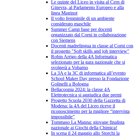
Le quinte del Liceo in visita al Cern di
Ginevra, al Parlamento Europeo e alla
linea Maginot
Il volto femminile di un ambiente
considerato maschile
Summer Camp base per docenti
organizzato dal Corni in collaborazione
con Siemens
Docenti madrelingua in classe al Corni con
il progetto "Soft skills and job interview"
Robin Arrigo della 4A Informatica
selezionato per la gara nazionale che si
svolgerà a Vobarno
La 3A e la 3C di informatica all’evento
School Maker Day presso la Fondazione
Golinelli a Bologna
Bellacoopia 2024: la classe 4A
Elettrotecnica si aggiudica due premi
Progetto Scuola 2030 della Gazzetta di
Modena: la 4A del Liceo riceve il
riconoscimento per la migliore “intervista
impossibile”
Tommaso La Manna: giovane finalista
nazionale ai Giochi della Chimica!
In scena il 24 maggio allo Storchi la