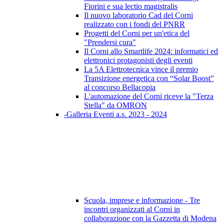
Fiorini e sua lectio magistralis
Il nuovo laboratorio Cad del Corni
realizzato con i fondi del PNRR
Progetti del Corni per un'etica del
"Prendersi cura"
Il Corni allo Smartlife 2024: informatici ed
elettronici protagonisti degli eventi
La 5A Elettrotecnica vince il premio
Transizione energetica con “Solar Boost”
al concorso Bellacopia
L'automazione del Corni riceve la "Terza
Stella" da OMRON
-Galleria Eventi a.s. 2023 - 2024
Scuola, imprese e informazione - Tre
incontri organizzati al Corni in
collaborazione con la Gazzetta di Modena