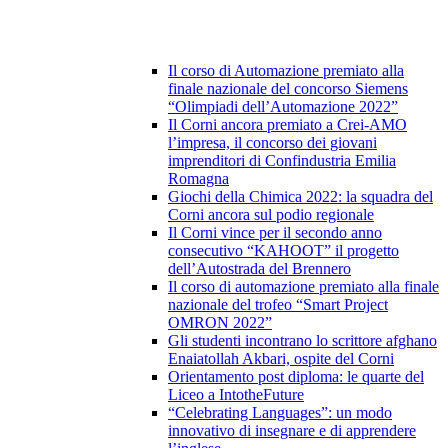
Il corso di Automazione premiato alla
finale nazionale del concorso Siemens
“Olimpiadi dell’Automazione 2022”
Il Corni ancora premiato a Crei-AMO
l’impresa, il concorso dei giovani
imprenditori di Confindustria Emilia
Romagna
Giochi della Chimica 2022: la squadra del
Corni ancora sul podio regionale
Il Corni vince per il secondo anno
consecutivo “KAHOOT” il progetto
dell’Autostrada del Brennero
Il corso di automazione premiato alla finale
nazionale del trofeo “Smart Project
OMRON 2022”
Gli studenti incontrano lo scrittore afghano
Enaiatollah Akbari, ospite del Corni
Orientamento post diploma: le quarte del
Liceo a IntotheFuture
“Celebrating Languages”: un modo
innovativo di insegnare e di apprendere