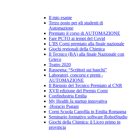
Il mio esame
Terzo posto per gli studenti di
Automazione
Premiato il corso di AUTOMAZIONE
Fare PCTO ai tempi del Covid
L'IIS Corni premiato alla finale nazionale
Giochi regionali della Chimica
Il Tecnico (BA) alla finale Nazionale con
Grieco
Teatro 2020
Rassegna: “Scrittori sui banchi”
Laboratori, concorsi e premi -
AUTOMAZIONE
Il Biennio del Tecnico Premiato al CNR
XVII edizione del Premio Corni
Confindustria Emilia
My Health Ja startup innovativa
-Horacio Pagani
Corni Scuola Capofila in Emilia Romagna
Seminario formativo software RobotStudio
Giochi della Chimica: il Liceo primo in
provincia