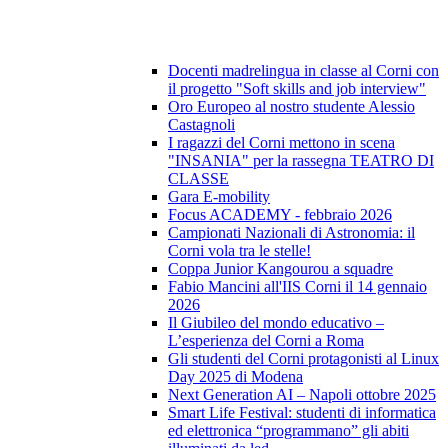
Docenti madrelingua in classe al Corni con
il progetto "Soft skills and job interview"
Oro Europeo al nostro studente Alessio
Castagnoli
I ragazzi del Corni mettono in scena
"INSANIA" per la rassegna TEATRO DI
CLASSE
Gara E-mobility
Focus ACADEMY - febbraio 2026
Campionati Nazionali di Astronomia: il
Corni vola tra le stelle!
Coppa Junior Kangourou a squadre
Fabio Mancini all'IIS Corni il 14 gennaio
2026
Il Giubileo del mondo educativo –
L’esperienza del Corni a Roma
Gli studenti del Corni protagonisti al Linux
Day 2025 di Modena
Next Generation AI – Napoli ottobre 2025
Smart Life Festival: studenti di informatica
ed elettronica “programmano” gli abiti