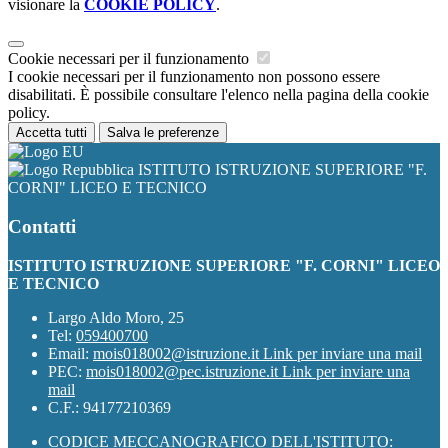
visionare la
COOKIE POLICY
.
Cookie necessari per il funzionamento
I cookie necessari per il funzionamento non possono essere
disabilitati. È possibile consultare l'elenco nella pagina della cookie
policy.
Accetta tutti
Salva le preferenze
ISTITUTO ISTRUZIONE SUPERIORE "F.
CORNI" LICEO E TECNICO
Contatti
ISTITUTO ISTRUZIONE SUPERIORE "F. CORNI" LICEO
E TECNICO
Largo Aldo Moro, 25
Tel:
059400700
Email:
mois018002@istruzione.it
Link per inviare una mail
PEC:
mois018002@pec.istruzione.it
Link per inviare una
mail
C.F.: 94177210369
CODICE MECCANOGRAFICO DELL'ISTITUTO: