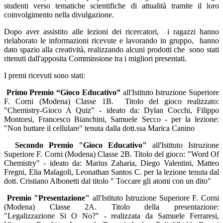
studenti verso tematiche scientifiche di attualità tramite il loro
coinvolgimento nella divulgazione.
Dopo aver assistito alle lezioni dei ricercatori, i ragazzi hanno
rielaborato le informazioni ricevute e lavorando in gruppo, hanno
dato spazio alla creatività, realizzando alcuni prodotti che sono stati
ritenuti dall'apposita Comminsione tra i migliori presentati.
I premi ricevuti sono stati:
Primo Premio “Gioco Educativo”
all'Istituto Istruzione Superiore
F. Corni (Modena) Classe 1B. Titolo del gioco realizzato:
"Chemistry-Gioco A Quiz" - ideato da: Dylan Cocchi, Filippo
Montorsi, Francesco Bianchini, Samuele Secco - per la lezione:
"Non buttare il cellulare" tenuta dalla dott.ssa Marica Canino
Secondo Premio "Gioco Educativo"
all'Istituto Istruzione
Superiore F. Corni (Modena) Classe 2B. Titolo del gioco: "Word Of
Chemistry" - ideato da: Marius Zaharia, Diego Valentini, Matteo
Fregni, Elia Malagoli, Leonathan Santos C. per la lezione tenuta dal
dott. Cristiano Albonetti dal titolo " Toccare gli atomi con un dito"
Premio "Presentazione"
all'Istituto Istruzione Superiore F. Corni
(Modena) Classe 2A. Titolo della presentazione:
"Legalizzazione Si O No?" - realizzata da Samuele Ferraresi,