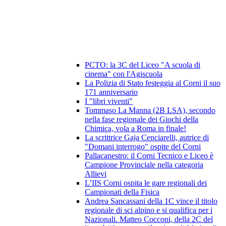
PCTO: la 3C del Liceo "A scuola di
cinema" con l'Agiscuola
La Polizia di Stato festeggia al Corni il suo
171 anniversario
I "libri viventi"
Tommaso La Manna (2B LSA), secondo
nella fase regionale dei Giochi della
Chimica, vola a Roma in finale!
La scrittrice Gaja Cenciarelli, autrice di
"Domani interrogo" ospite del Corni
Pallacanestro: il Corni Tecnico e Liceo è
Campione Provinciale nella categoria
Allievi
L’IIS Corni ospita le gare regionali dei
Campionati della Fisica
Andrea Sancassani della 1C vince il titolo
regionale di sci alpino e si qualifica per i
Nazionali. Matteo Cocconi, della 2C del