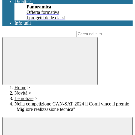
Didattica
Panoramica
Offerta formativa
I progetti delle classi
Info utili
Campo di ricerca per le pagine del sito
Home
>
Novità
>
Le notizie
>
Nella competizione CAN-SAT 2024 il Corni vince il premio
"Migliore realizzazione tecnica"