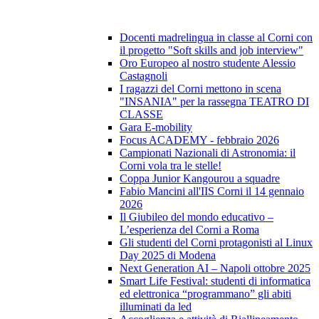
Docenti madrelingua in classe al Corni con
il progetto "Soft skills and job interview"
Oro Europeo al nostro studente Alessio
Castagnoli
I ragazzi del Corni mettono in scena
"INSANIA" per la rassegna TEATRO DI
CLASSE
Gara E-mobility
Focus ACADEMY - febbraio 2026
Campionati Nazionali di Astronomia: il
Corni vola tra le stelle!
Coppa Junior Kangourou a squadre
Fabio Mancini all'IIS Corni il 14 gennaio
2026
Il Giubileo del mondo educativo –
L’esperienza del Corni a Roma
Gli studenti del Corni protagonisti al Linux
Day 2025 di Modena
Next Generation AI – Napoli ottobre 2025
Smart Life Festival: studenti di informatica
ed elettronica “programmano” gli abiti
illuminati da led