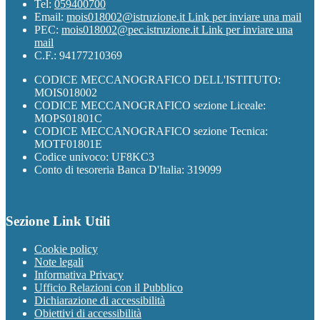
Tel:
059400700
Email:
mois018002@istruzione.it
Link per inviare una mail
PEC:
mois018002@pec.istruzione.it
Link per inviare una
mail
C.F.: 94177210369
CODICE MECCANOGRAFICO DELL'ISTITUTO:
MOIS018002
CODICE MECCANOGRAFICO sezione Liceale:
MOPS01801C
CODICE MECCANOGRAFICO sezione Tecnica:
MOTF01801E
Codice univoco: UF8KC3
Conto di tesoreria Banca D'Italia: 319099
Sezione Link Utili
Cookie policy
Note legali
Informativa Privacy
Ufficio Relazioni con il Pubblico
Dichiarazione di accessibilità
Obiettivi di accessibilità