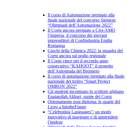
Il corso di Automazione premiato alla
finale nazionale del concorso Siemens
“Olimpiadi dell’Automazione 2022”
Il Corni ancora premiato a Crei-AMO
l’impresa, il concorso dei giovani
imprenditori di Confindustria Emilia
Romagna
Giochi della Chimica 2022: la squadra del
Corni ancora sul podio regionale
Il Corni vince per il secondo anno
consecutivo “KAHOOT” il progetto
dell’Autostrada del Brennero
Il corso di automazione premiato alla finale
nazionale del trofeo “Smart Project
OMRON 2022”
Gli studenti incontrano lo scrittore afghano
Enaiatollah Akbari, ospite del Corni
Orientamento post diploma: le quarte del
Liceo a IntotheFuture
“Celebrating Languages”: un modo
innovativo di insegnare e di apprendere
l’inglese