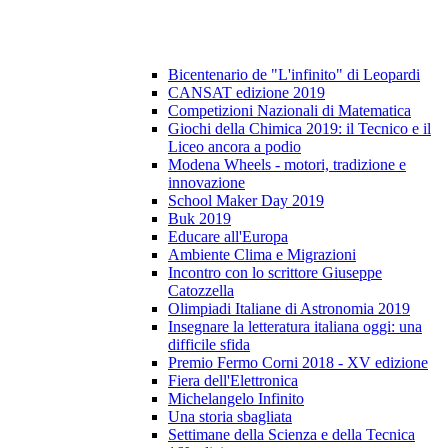
Bicentenario de "L'infinito" di Leopardi
CANSAT edizione 2019
Competizioni Nazionali di Matematica
Giochi della Chimica 2019: il Tecnico e il
Liceo ancora a podio
Modena Wheels - motori, tradizione e
innovazione
School Maker Day 2019
Buk 2019
Educare all'Europa
Ambiente Clima e Migrazioni
Incontro con lo scrittore Giuseppe
Catozzella
Olimpiadi Italiane di Astronomia 2019
Insegnare la letteratura italiana oggi: una
difficile sfida
Premio Fermo Corni 2018 - XV edizione
Fiera dell'Elettronica
Michelangelo Infinito
Una storia sbagliata
Settimane della Scienza e della Tecnica