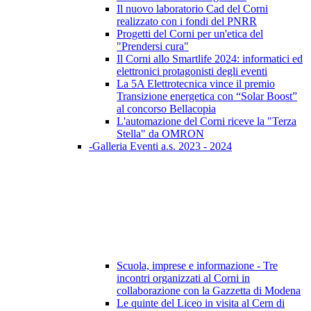
Il nuovo laboratorio Cad del Corni
realizzato con i fondi del PNRR
Progetti del Corni per un'etica del
"Prendersi cura"
Il Corni allo Smartlife 2024: informatici ed
elettronici protagonisti degli eventi
La 5A Elettrotecnica vince il premio
Transizione energetica con “Solar Boost”
al concorso Bellacopia
L'automazione del Corni riceve la "Terza
Stella" da OMRON
-Galleria Eventi a.s. 2023 - 2024
Scuola, imprese e informazione - Tre
incontri organizzati al Corni in
collaborazione con la Gazzetta di Modena
Le quinte del Liceo in visita al Cern di