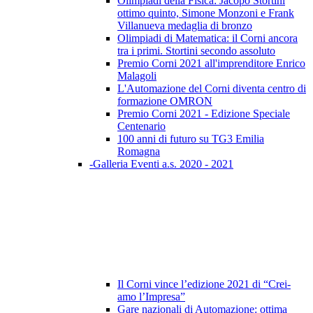
Olimpiadi della Fisica: Jacopo Stortini
ottimo quinto, Simone Monzoni e Frank
Villanueva medaglia di bronzo
Olimpiadi di Matematica: il Corni ancora
tra i primi. Stortini secondo assoluto
Premio Corni 2021 all'imprenditore Enrico
Malagoli
L'Automazione del Corni diventa centro di
formazione OMRON
Premio Corni 2021 - Edizione Speciale
Centenario
100 anni di futuro su TG3 Emilia
Romagna
-Galleria Eventi a.s. 2020 - 2021
Il Corni vince l’edizione 2021 di “Crei-
amo l’Impresa”
Gare nazionali di Automazione: ottima