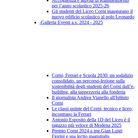
Accoglienza e attività di Riallineamento
per l’anno scolastico 2025-26
Gli studenti del Liceo Corni inaugurano il
nuovo edificio scolastico al polo Leonardo
-Galleria Eventi a.s. 2024 - 2025
Corni, Ferrari e Scuola 2030: un sodalizio
consolidato. un percorso-lezione sulla
sostenibilità degli studenti del Corni dall’e-
building, alla tappezzeria alla fonderia
Il giornalista Andrea Vianello all'Istituto
Corni
Le classi quinte del Corni, tecnico e liceo,
incontrano la Ferrari
Antonio Esposito della 1D del Liceo è il
ragazzo più veloce di Modena 2025
Premio Corni 2024 a ing.Gian Luigi
Fiorini e sua lectio magistralis