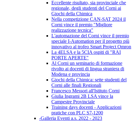
Eccellente risultato, sia provinciale che
regionale, degli studenti del Corni ai
Giochi della Chimica
Nella competizione CAN-SAT 2024 il
Corni vince il premio "Migliore
realizzazione tecnica"
L'automazione del Corni vince il premio
speciale I-Automation per il progetto più
innovativo al trofeo Smart Project Omron
La 4ELSA e la 5CIA ospiti di "RAI
PORTE APERTE"
Al Corni un seminario di formazione
rivolto ai docenti di lingua straniera di
Modena e provincia
Giochi della Chimica: sette studenti del
Corni alle finali Regionali
Francesco Messori all'Istituto Corni
Giulia Ingrami 2B LSA vince la
Campestre Provinciale
Training days docenti - Applicazioni
pratiche con PLC S7-1200
-Galleria Eventi a.s. 2022 - 2023