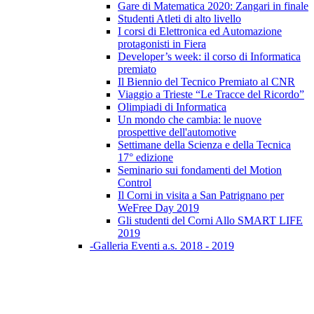
Gare di Matematica 2020: Zangari in finale
Studenti Atleti di alto livello
I corsi di Elettronica ed Automazione
protagonisti in Fiera
Developer’s week: il corso di Informatica
premiato
Il Biennio del Tecnico Premiato al CNR
Viaggio a Trieste “Le Tracce del Ricordo”
Olimpiadi di Informatica
Un mondo che cambia: le nuove
prospettive dell'automotive
Settimane della Scienza e della Tecnica
17° edizione
Seminario sui fondamenti del Motion
Control
Il Corni in visita a San Patrignano per
WeFree Day 2019
Gli studenti del Corni Allo SMART LIFE
2019
-Galleria Eventi a.s. 2018 - 2019