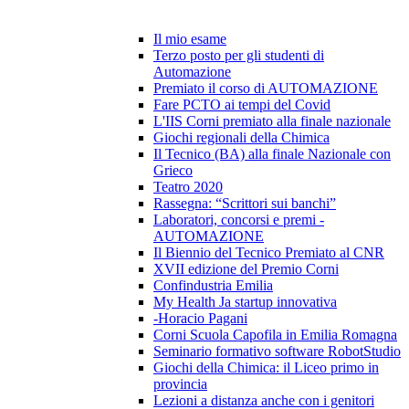
Il mio esame
Terzo posto per gli studenti di
Automazione
Premiato il corso di AUTOMAZIONE
Fare PCTO ai tempi del Covid
L'IIS Corni premiato alla finale nazionale
Giochi regionali della Chimica
Il Tecnico (BA) alla finale Nazionale con
Grieco
Teatro 2020
Rassegna: “Scrittori sui banchi”
Laboratori, concorsi e premi -
AUTOMAZIONE
Il Biennio del Tecnico Premiato al CNR
XVII edizione del Premio Corni
Confindustria Emilia
My Health Ja startup innovativa
-Horacio Pagani
Corni Scuola Capofila in Emilia Romagna
Seminario formativo software RobotStudio
Giochi della Chimica: il Liceo primo in
provincia
Lezioni a distanza anche con i genitori