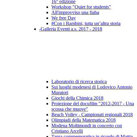
16° edizione
Workshop "Quiet for students"
All'improvviso una fiaba
We free Day
#Con i Bambini, tutta un’altra storia
-Galleria Eventi a.s. 2017 - 2018
Laboratorio di ricerca storica
Sui luoghi modenesi di Lodovico Antonio
Muratori
Giochi della Chimica 2018
Proiezione del docufilm "2012-2017 - Una
scossa che muove"
Beach Volley - Campionati regionali 2018
Olimpiadi della Matematica 2018
Modena Moltimondi in concerto con
Cristiano Arcelli
Targa commemorativa in ricordo di Mattia