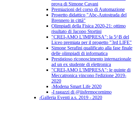
prova di Simone Cavani
Premiazioni del corso di Automazione
Progetto didattico "Abc-Autostrada del
Brennero in città"
Olimpiadi della Fisica 2020-21: ottimo
risultato di Jacopo Stortini
"CREI-AMO L'IMPRESA": la 5^B del
Liceo premiata per il progetto "3rd LIFE"
Simone Serafini qualificato alla fase finale
delle olimpiadi di informatica
Prestigioso riconoscimento internazionale
ad un ex studente di elettronica
"CREI-AMO L'IMPRESA": le quinte di
Meccatronica vincono l'edizione 2019-
2020
-Modena Smart Life 2020
-I ragazzi di @iisfermocornimo
-Galleria Eventi a.s. 2019 - 2020