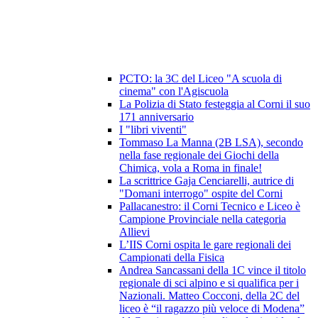
PCTO: la 3C del Liceo "A scuola di
cinema" con l'Agiscuola
La Polizia di Stato festeggia al Corni il suo
171 anniversario
I "libri viventi"
Tommaso La Manna (2B LSA), secondo
nella fase regionale dei Giochi della
Chimica, vola a Roma in finale!
La scrittrice Gaja Cenciarelli, autrice di
"Domani interrogo" ospite del Corni
Pallacanestro: il Corni Tecnico e Liceo è
Campione Provinciale nella categoria
Allievi
L’IIS Corni ospita le gare regionali dei
Campionati della Fisica
Andrea Sancassani della 1C vince il titolo
regionale di sci alpino e si qualifica per i
Nazionali. Matteo Cocconi, della 2C del
liceo è “il ragazzo più veloce di Modena”