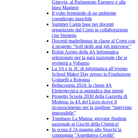
Ginevra, al Parlamento Europeo e alla
linea Maginot
Il volto femminile di un ambiente
considerato maschile
Summer Camp base per docenti
organizzato dal Corni in collaborazione
con Siemens
Docenti madrelingua in classe al Corni con
il progetto "Soft skills and job interview"
Robin Arrigo della 4A Informatica
selezionato per la gara nazionale che si
svolgerà a Vobarno
La 3A e la 3C di informatica all’evento
School Maker Day presso la Fondazione
Golinelli a Bologna
Bellacoopia 2024: la classe 4A
Elettrotecnica si aggiudica due premi
Progetto Scuola 2030 della Gazzetta di
Modena: la 4A del Liceo riceve il
riconoscimento per la migliore “intervista
impossibile”
Tommaso La Manna: giovane finalista
nazionale ai Giochi della Chimica!
In scena il 24 maggio allo Storchi la
compagnia "Aspettativa Crediti"