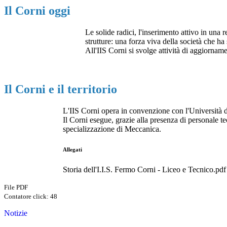
Il Corni oggi
Le solide radici, l'inserimento attivo in un
strutture: una forza viva della società che h
All'IIS Corni si svolge attività di aggiorname
Il Corni e il territorio
L'IIS Corni opera in convenzione con l'Università 
Il Corni esegue, grazie alla presenza di personale tec
specializzazione di Meccanica.
Allegati
Storia dell'I.I.S. Fermo Corni - Liceo e Tecnico.pdf
File PDF
Contatore click: 48
Notizie