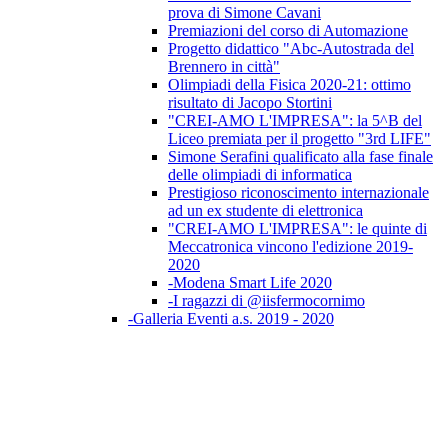
prova di Simone Cavani
Premiazioni del corso di Automazione
Progetto didattico "Abc-Autostrada del
Brennero in città"
Olimpiadi della Fisica 2020-21: ottimo
risultato di Jacopo Stortini
"CREI-AMO L'IMPRESA": la 5^B del
Liceo premiata per il progetto "3rd LIFE"
Simone Serafini qualificato alla fase finale
delle olimpiadi di informatica
Prestigioso riconoscimento internazionale
ad un ex studente di elettronica
"CREI-AMO L'IMPRESA": le quinte di
Meccatronica vincono l'edizione 2019-
2020
-Modena Smart Life 2020
-I ragazzi di @iisfermocornimo
-Galleria Eventi a.s. 2019 - 2020