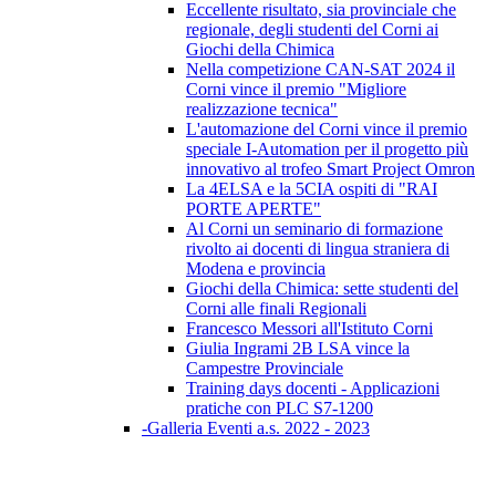
Eccellente risultato, sia provinciale che
regionale, degli studenti del Corni ai
Giochi della Chimica
Nella competizione CAN-SAT 2024 il
Corni vince il premio "Migliore
realizzazione tecnica"
L'automazione del Corni vince il premio
speciale I-Automation per il progetto più
innovativo al trofeo Smart Project Omron
La 4ELSA e la 5CIA ospiti di "RAI
PORTE APERTE"
Al Corni un seminario di formazione
rivolto ai docenti di lingua straniera di
Modena e provincia
Giochi della Chimica: sette studenti del
Corni alle finali Regionali
Francesco Messori all'Istituto Corni
Giulia Ingrami 2B LSA vince la
Campestre Provinciale
Training days docenti - Applicazioni
pratiche con PLC S7-1200
-Galleria Eventi a.s. 2022 - 2023