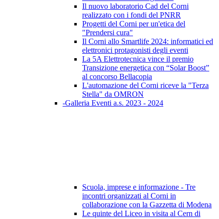
Il nuovo laboratorio Cad del Corni
realizzato con i fondi del PNRR
Progetti del Corni per un'etica del
"Prendersi cura"
Il Corni allo Smartlife 2024: informatici ed
elettronici protagonisti degli eventi
La 5A Elettrotecnica vince il premio
Transizione energetica con “Solar Boost”
al concorso Bellacopia
L'automazione del Corni riceve la "Terza
Stella" da OMRON
-Galleria Eventi a.s. 2023 - 2024
Scuola, imprese e informazione - Tre
incontri organizzati al Corni in
collaborazione con la Gazzetta di Modena
Le quinte del Liceo in visita al Cern di