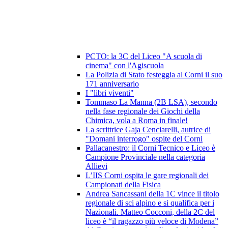
PCTO: la 3C del Liceo "A scuola di
cinema" con l'Agiscuola
La Polizia di Stato festeggia al Corni il suo
171 anniversario
I "libri viventi"
Tommaso La Manna (2B LSA), secondo
nella fase regionale dei Giochi della
Chimica, vola a Roma in finale!
La scrittrice Gaja Cenciarelli, autrice di
"Domani interrogo" ospite del Corni
Pallacanestro: il Corni Tecnico e Liceo è
Campione Provinciale nella categoria
Allievi
L’IIS Corni ospita le gare regionali dei
Campionati della Fisica
Andrea Sancassani della 1C vince il titolo
regionale di sci alpino e si qualifica per i
Nazionali. Matteo Cocconi, della 2C del
liceo è “il ragazzo più veloce di Modena”