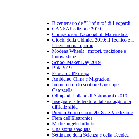
Bicentenario de "L'infinito" di Leopardi
CANSAT edizione 2019
Competizioni Nazionali di Matematica
Giochi della Chimica 2019: il Tecnico e il
Liceo ancora a podio
Modena Wheels - motori, tradizione e
innovazione
School Maker Day 2019
Buk 2019
Educare all'Europa
Ambiente Clima e Migrazioni
Incontro con lo scrittore Giuseppe
Catozzella
Olimpiadi Italiane di Astronomia 2019
Insegnare la letteratura italiana oggi: una
difficile sfida
Premio Fermo Corni 2018 - XV edizione
Fiera dell'Elettronica
Michelangelo Infinito
Una storia sbagliata
Settimane della Scienza e della Tecnica