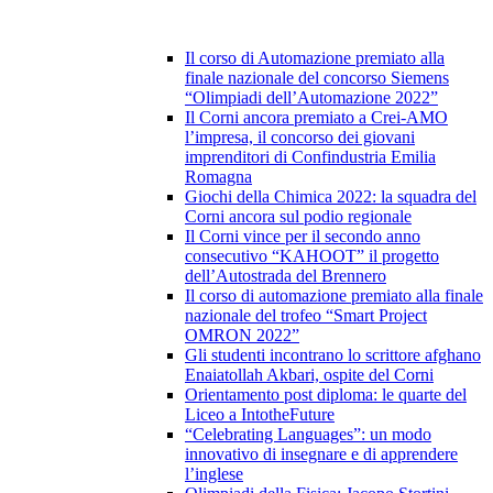
Il corso di Automazione premiato alla
finale nazionale del concorso Siemens
“Olimpiadi dell’Automazione 2022”
Il Corni ancora premiato a Crei-AMO
l’impresa, il concorso dei giovani
imprenditori di Confindustria Emilia
Romagna
Giochi della Chimica 2022: la squadra del
Corni ancora sul podio regionale
Il Corni vince per il secondo anno
consecutivo “KAHOOT” il progetto
dell’Autostrada del Brennero
Il corso di automazione premiato alla finale
nazionale del trofeo “Smart Project
OMRON 2022”
Gli studenti incontrano lo scrittore afghano
Enaiatollah Akbari, ospite del Corni
Orientamento post diploma: le quarte del
Liceo a IntotheFuture
“Celebrating Languages”: un modo
innovativo di insegnare e di apprendere
l’inglese