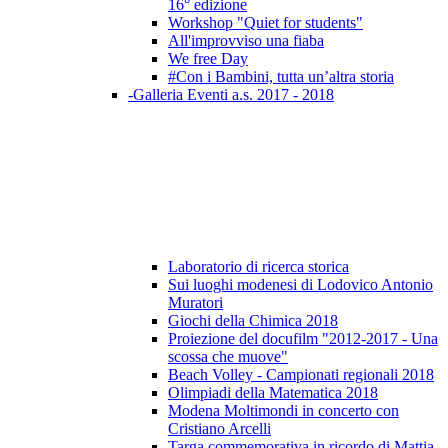
16° edizione
Workshop "Quiet for students"
All'improvviso una fiaba
We free Day
#Con i Bambini, tutta un’altra storia
-Galleria Eventi a.s. 2017 - 2018
Laboratorio di ricerca storica
Sui luoghi modenesi di Lodovico Antonio
Muratori
Giochi della Chimica 2018
Proiezione del docufilm "2012-2017 - Una
scossa che muove"
Beach Volley - Campionati regionali 2018
Olimpiadi della Matematica 2018
Modena Moltimondi in concerto con
Cristiano Arcelli
Targa commemorativa in ricordo di Mattia