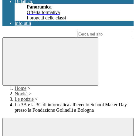
Didattica
Panoramica
Offerta formativa
I progetti delle classi
Info utili
Campo di ricerca per le pagine del sito
Home
>
Novità
>
Le notizie
>
La 3A e la 3C di informatica all’evento School Maker Day
presso la Fondazione Golinelli a Bologna