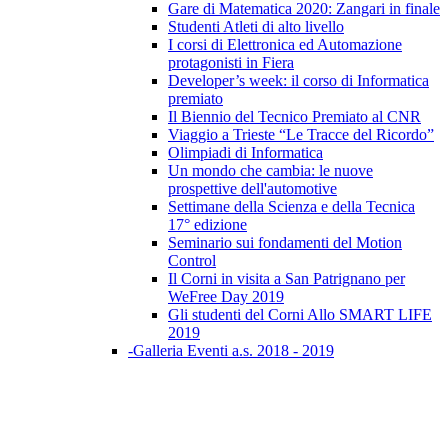
Gare di Matematica 2020: Zangari in finale
Studenti Atleti di alto livello
I corsi di Elettronica ed Automazione
protagonisti in Fiera
Developer’s week: il corso di Informatica
premiato
Il Biennio del Tecnico Premiato al CNR
Viaggio a Trieste “Le Tracce del Ricordo”
Olimpiadi di Informatica
Un mondo che cambia: le nuove
prospettive dell'automotive
Settimane della Scienza e della Tecnica
17° edizione
Seminario sui fondamenti del Motion
Control
Il Corni in visita a San Patrignano per
WeFree Day 2019
Gli studenti del Corni Allo SMART LIFE
2019
-Galleria Eventi a.s. 2018 - 2019