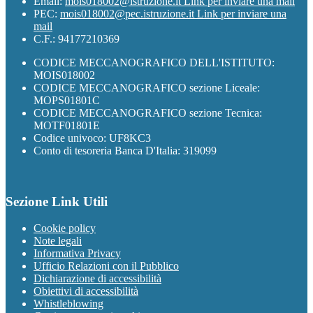
Email:
mois018002@istruzione.it
Link per inviare una mail
PEC:
mois018002@pec.istruzione.it
Link per inviare una
mail
C.F.: 94177210369
CODICE MECCANOGRAFICO DELL'ISTITUTO:
MOIS018002
CODICE MECCANOGRAFICO sezione Liceale:
MOPS01801C
CODICE MECCANOGRAFICO sezione Tecnica:
MOTF01801E
Codice univoco: UF8KC3
Conto di tesoreria Banca D'Italia: 319099
Sezione Link Utili
Cookie policy
Note legali
Informativa Privacy
Ufficio Relazioni con il Pubblico
Dichiarazione di accessibilità
Obiettivi di accessibilità
Whistleblowing