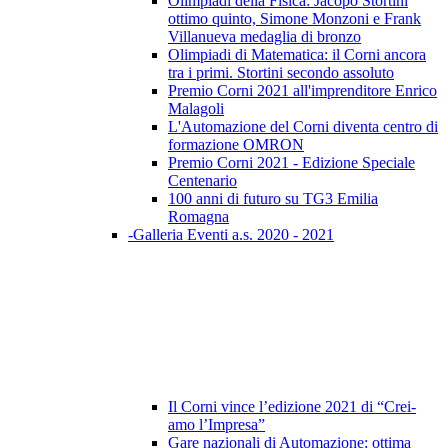
Olimpiadi della Fisica: Jacopo Stortini
ottimo quinto, Simone Monzoni e Frank
Villanueva medaglia di bronzo
Olimpiadi di Matematica: il Corni ancora
tra i primi. Stortini secondo assoluto
Premio Corni 2021 all'imprenditore Enrico
Malagoli
L'Automazione del Corni diventa centro di
formazione OMRON
Premio Corni 2021 - Edizione Speciale
Centenario
100 anni di futuro su TG3 Emilia
Romagna
-Galleria Eventi a.s. 2020 - 2021
Il Corni vince l’edizione 2021 di “Crei-
amo l’Impresa”
Gare nazionali di Automazione: ottima