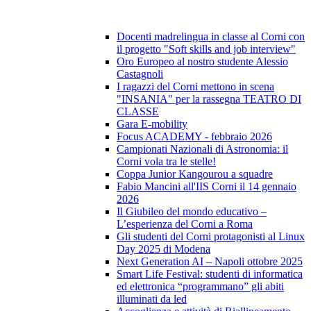
Docenti madrelingua in classe al Corni con
il progetto "Soft skills and job interview"
Oro Europeo al nostro studente Alessio
Castagnoli
I ragazzi del Corni mettono in scena
"INSANIA" per la rassegna TEATRO DI
CLASSE
Gara E-mobility
Focus ACADEMY - febbraio 2026
Campionati Nazionali di Astronomia: il
Corni vola tra le stelle!
Coppa Junior Kangourou a squadre
Fabio Mancini all'IIS Corni il 14 gennaio
2026
Il Giubileo del mondo educativo –
L’esperienza del Corni a Roma
Gli studenti del Corni protagonisti al Linux
Day 2025 di Modena
Next Generation AI – Napoli ottobre 2025
Smart Life Festival: studenti di informatica
ed elettronica “programmano” gli abiti
illuminati da led