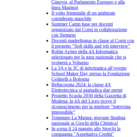
Ginevra, al Parlamento Europeo e alla
linea Maginot
Il volto femminile di un ambiente
considerato maschile
Summer Camp base per docenti
organizzato dal Corni in collaborazione
con Siemens
Docenti madrelingua in classe al Corni con
il progetto "Soft skills and job interview"
Robin Arrigo della 4A Informatica
selezionato per la gara nazionale che si
svolgerà a Vobarno
La 3A e la 3C di informatica all’evento
School Maker Day presso la Fondazione
Golinelli a Bologna
Bellacoopia 2024: la classe 4A
Elettrotecnica si aggiudica due premi
Progetto Scuola 2030 della Gazzetta di
Modena: la 4A del Liceo riceve il
riconoscimento per la migliore “intervista
impossibile”
Tommaso La Manna: giovane finalista
nazionale ai Giochi della Chimica!
In scena il 24 maggio allo Storchi la
compagnia "Aspettativa Crediti"