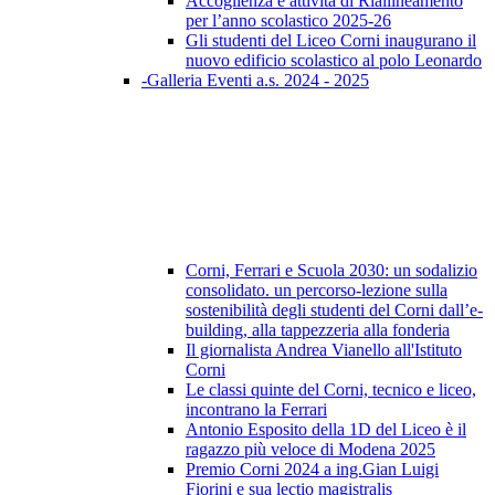
Accoglienza e attività di Riallineamento
per l’anno scolastico 2025-26
Gli studenti del Liceo Corni inaugurano il
nuovo edificio scolastico al polo Leonardo
-Galleria Eventi a.s. 2024 - 2025
Corni, Ferrari e Scuola 2030: un sodalizio
consolidato. un percorso-lezione sulla
sostenibilità degli studenti del Corni dall’e-
building, alla tappezzeria alla fonderia
Il giornalista Andrea Vianello all'Istituto
Corni
Le classi quinte del Corni, tecnico e liceo,
incontrano la Ferrari
Antonio Esposito della 1D del Liceo è il
ragazzo più veloce di Modena 2025
Premio Corni 2024 a ing.Gian Luigi
Fiorini e sua lectio magistralis