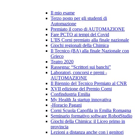
Il mio esame
Terzo posto per gli studenti di
Automazione
Premiato il corso di AUTOMAZIONE
Fare PCTO ai tempi del Covid
L'IIS Corni premiato alla finale nazionale
Giochi regionali della Chimica
Il Tecnico (BA) alla finale Nazionale con
Grieco
Teatro 2020
Rassegna: “Scrittori sui banchi”
Laboratori, concorsi e premi -
AUTOMAZIONE
Il Biennio del Tecnico Premiato al CNR
XVII edizione del Premio Corni
Confindustria Emilia
My Health Ja startup innovativa
-Horacio Pagani
Corni Scuola Capofila in Emilia Romagna
Seminario formativo software RobotStudio
Giochi della Chimica: il Liceo primo in
provincia
Lezioni a distanza anche con i genitori