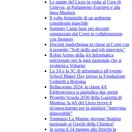
Le quinte del Liceo in visita al Cern di
Ginevra, al Parlamento Europeo e alla
linea Maginot
Il volto femminile di un ambiente
considerato maschile
Summer Camp base per docenti
organizzato dal Corni in collaborazione
con Siemens
Docenti madrelingua in classe al Corni con
il progetto "Soft skills and job interview"
Robin Arrigo della 4A Informatica
selezionato per la gara nazionale che si
svolgerà a Vobarno
La 3A e la 3C di informatica all’evento
School Maker Day presso la Fondazione
Golinelli a Bologna
Bellacoopia 2024: la classe 4A
Elettrotecnica si aggiudica due premi
Progetto Scuola 2030 della Gazzetta di
Modena: la 4A del Liceo riceve il
riconoscimento per la migliore “intervista
impossibile”
Tommaso La Manna: giovane finalista
nazionale ai Giochi della Chimica!
In scena il 24 maggio allo Storchi la