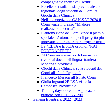
compagnia "Aspettativa Crediti"
Eccellente risultato, sia provinciale che
regionale, degli studenti del Corni ai
Giochi della Chimica
Nella competizione CAN-SAT 2024 il
Corni vince il premio "Migliore
realizzazione tecnica"
L'automazione del Corni vince il premio
speciale I-Automation per il progetto più
innovativo al trofeo Smart Project Omron
La 4ELSA e la 5CIA ospiti di "RAI
PORTE APERTE"
Al Corni un seminario di formazione
rivolto ai docenti di lingua straniera di
Modena e provincia
Giochi della Chimica: sette studenti del
Corni alle finali Regionali
Francesco Messori all'Istituto Corni
Giulia Ingrami 2B LSA vince la
Campestre Provinciale
Training days docenti - Applicazioni
pratiche con PLC S7-1200
-Galleria Eventi a.s. 2022 - 2023