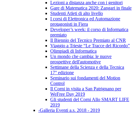
Lezioni a distanza anche con i genitori
Gare di Matematica 2020: Zangari in finale
Studenti Atleti di alto livello
I corsi di Elettronica ed Automazione
protagonisti in Fiera
Developer’s week: il corso di Informatica
premiato
Il Biennio del Tecnico Premiato al CNR
Viaggio a Trieste “Le Tracce del Ricordo”
Olimpiadi di Informatica
Un mondo che cambia: le nuove
prospettive dell'automotive
Settimane della Scienza e della Tecnica
17° edizione
Seminario sui fondamenti del Motion
Control
Il Corni in visita a San Patrignano per
WeFree Day 2019
Gli studenti del Corni Allo SMART LIFE
2019
-Galleria Eventi a.s. 2018 - 2019