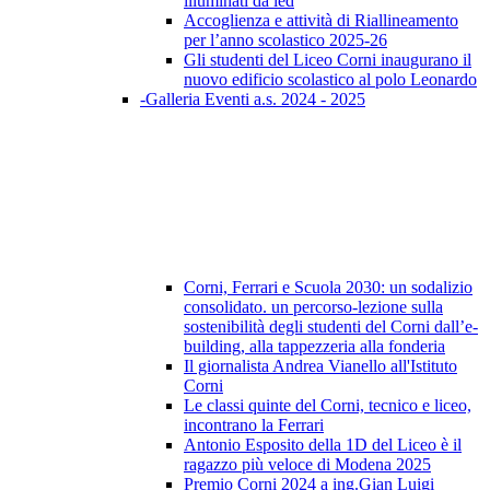
illuminati da led
Accoglienza e attività di Riallineamento
per l’anno scolastico 2025-26
Gli studenti del Liceo Corni inaugurano il
nuovo edificio scolastico al polo Leonardo
-Galleria Eventi a.s. 2024 - 2025
Corni, Ferrari e Scuola 2030: un sodalizio
consolidato. un percorso-lezione sulla
sostenibilità degli studenti del Corni dall’e-
building, alla tappezzeria alla fonderia
Il giornalista Andrea Vianello all'Istituto
Corni
Le classi quinte del Corni, tecnico e liceo,
incontrano la Ferrari
Antonio Esposito della 1D del Liceo è il
ragazzo più veloce di Modena 2025
Premio Corni 2024 a ing.Gian Luigi