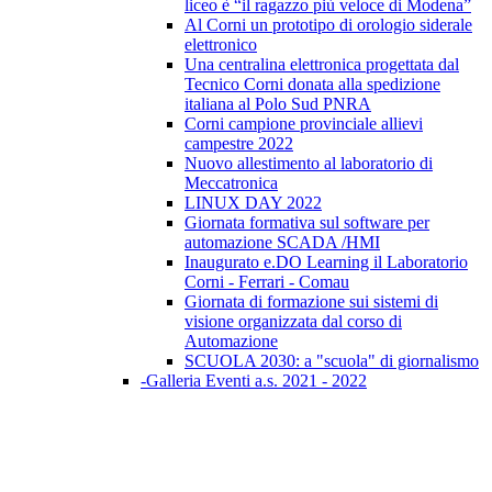
liceo è “il ragazzo più veloce di Modena”
Al Corni un prototipo di orologio siderale
elettronico
Una centralina elettronica progettata dal
Tecnico Corni donata alla spedizione
italiana al Polo Sud PNRA
Corni campione provinciale allievi
campestre 2022
Nuovo allestimento al laboratorio di
Meccatronica
LINUX DAY 2022
Giornata formativa sul software per
automazione SCADA /HMI
Inaugurato e.DO Learning il Laboratorio
Corni - Ferrari - Comau
Giornata di formazione sui sistemi di
visione organizzata dal corso di
Automazione
SCUOLA 2030: a "scuola" di giornalismo
-Galleria Eventi a.s. 2021 - 2022