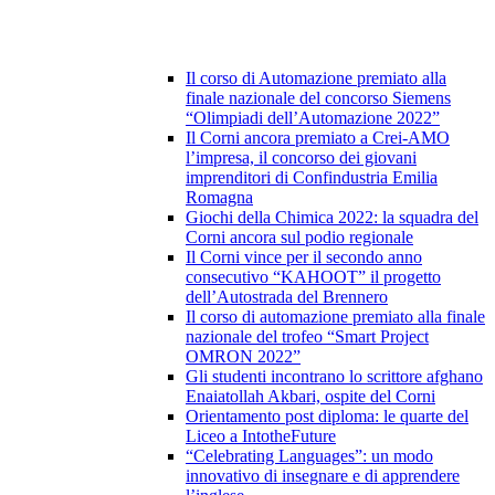
Il corso di Automazione premiato alla
finale nazionale del concorso Siemens
“Olimpiadi dell’Automazione 2022”
Il Corni ancora premiato a Crei-AMO
l’impresa, il concorso dei giovani
imprenditori di Confindustria Emilia
Romagna
Giochi della Chimica 2022: la squadra del
Corni ancora sul podio regionale
Il Corni vince per il secondo anno
consecutivo “KAHOOT” il progetto
dell’Autostrada del Brennero
Il corso di automazione premiato alla finale
nazionale del trofeo “Smart Project
OMRON 2022”
Gli studenti incontrano lo scrittore afghano
Enaiatollah Akbari, ospite del Corni
Orientamento post diploma: le quarte del
Liceo a IntotheFuture
“Celebrating Languages”: un modo
innovativo di insegnare e di apprendere