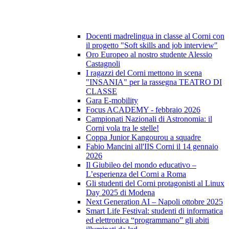
Docenti madrelingua in classe al Corni con
il progetto "Soft skills and job interview"
Oro Europeo al nostro studente Alessio
Castagnoli
I ragazzi del Corni mettono in scena
"INSANIA" per la rassegna TEATRO DI
CLASSE
Gara E-mobility
Focus ACADEMY - febbraio 2026
Campionati Nazionali di Astronomia: il
Corni vola tra le stelle!
Coppa Junior Kangourou a squadre
Fabio Mancini all'IIS Corni il 14 gennaio
2026
Il Giubileo del mondo educativo –
L’esperienza del Corni a Roma
Gli studenti del Corni protagonisti al Linux
Day 2025 di Modena
Next Generation AI – Napoli ottobre 2025
Smart Life Festival: studenti di informatica
ed elettronica “programmano” gli abiti