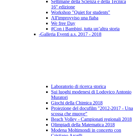
Settimane della Scienza e della Tecnica
16° edizione
Workshop "Quiet for students"
All'improvviso una fiaba
We free Day
#Con i Bambini, tutta un’altra storia
-Galleria Eventi a.s. 2017 - 2018
Laboratorio di ricerca storica
Sui luoghi modenesi di Lodovico Antonio
Muratori
Giochi della Chimica 2018
Proiezione del docufilm "2012-2017 - Una
scossa che muove"
Beach Volley - Campionati regionali 2018
Olimpiadi della Matematica 2018
Modena Moltimondi in concerto con
Cristiano Arcelli