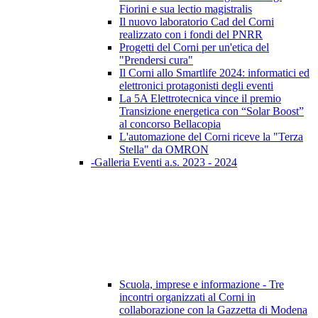
Fiorini e sua lectio magistralis
Il nuovo laboratorio Cad del Corni
realizzato con i fondi del PNRR
Progetti del Corni per un'etica del
"Prendersi cura"
Il Corni allo Smartlife 2024: informatici ed
elettronici protagonisti degli eventi
La 5A Elettrotecnica vince il premio
Transizione energetica con “Solar Boost”
al concorso Bellacopia
L'automazione del Corni riceve la "Terza
Stella" da OMRON
-Galleria Eventi a.s. 2023 - 2024
Scuola, imprese e informazione - Tre
incontri organizzati al Corni in
collaborazione con la Gazzetta di Modena