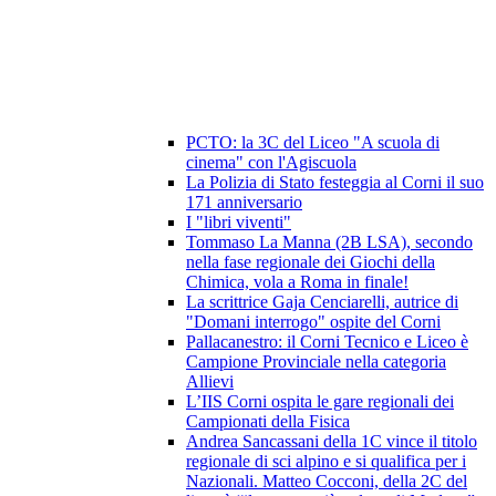
PCTO: la 3C del Liceo "A scuola di
cinema" con l'Agiscuola
La Polizia di Stato festeggia al Corni il suo
171 anniversario
I "libri viventi"
Tommaso La Manna (2B LSA), secondo
nella fase regionale dei Giochi della
Chimica, vola a Roma in finale!
La scrittrice Gaja Cenciarelli, autrice di
"Domani interrogo" ospite del Corni
Pallacanestro: il Corni Tecnico e Liceo è
Campione Provinciale nella categoria
Allievi
L’IIS Corni ospita le gare regionali dei
Campionati della Fisica
Andrea Sancassani della 1C vince il titolo
regionale di sci alpino e si qualifica per i
Nazionali. Matteo Cocconi, della 2C del