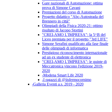
Gare nazionali di Automazione: ottima
prova di Simone Cavani
Premiazioni del corso di Automazione
Progetto didattico "Abc-Autostrada del
Brennero in città"
Olimpiadi della Fisica 2020-21: ottimo
risultato di Jacopo Stortini
"CREI-AMO L'IMPRESA": la 5^B del
Liceo premiata per il progetto "3rd LIFE"
Simone Serafini qualificato alla fase finale
delle olimpiadi di informatica
Prestigioso riconoscimento internazionale
ad un ex studente di elettronica
"CREI-AMO L'IMPRESA": le quinte di
Meccatronica vincono l'edizione 2019-
2020
-Modena Smart Life 2020
-I ragazzi di @iisfermocornimo
-Galleria Eventi a.s. 2019 - 2020