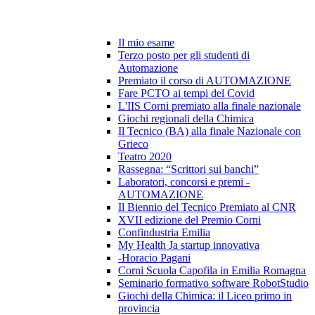
Il mio esame
Terzo posto per gli studenti di
Automazione
Premiato il corso di AUTOMAZIONE
Fare PCTO ai tempi del Covid
L'IIS Corni premiato alla finale nazionale
Giochi regionali della Chimica
Il Tecnico (BA) alla finale Nazionale con
Grieco
Teatro 2020
Rassegna: “Scrittori sui banchi”
Laboratori, concorsi e premi -
AUTOMAZIONE
Il Biennio del Tecnico Premiato al CNR
XVII edizione del Premio Corni
Confindustria Emilia
My Health Ja startup innovativa
-Horacio Pagani
Corni Scuola Capofila in Emilia Romagna
Seminario formativo software RobotStudio
Giochi della Chimica: il Liceo primo in
provincia