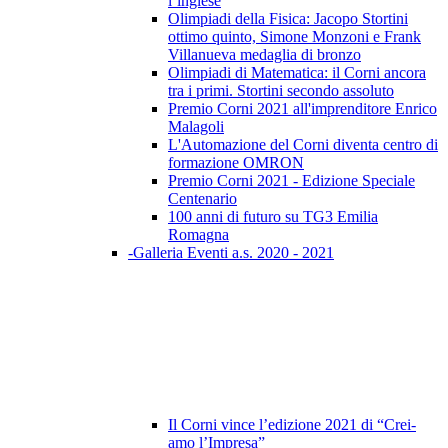
l’inglese
Olimpiadi della Fisica: Jacopo Stortini
ottimo quinto, Simone Monzoni e Frank
Villanueva medaglia di bronzo
Olimpiadi di Matematica: il Corni ancora
tra i primi. Stortini secondo assoluto
Premio Corni 2021 all'imprenditore Enrico
Malagoli
L'Automazione del Corni diventa centro di
formazione OMRON
Premio Corni 2021 - Edizione Speciale
Centenario
100 anni di futuro su TG3 Emilia
Romagna
-Galleria Eventi a.s. 2020 - 2021
Il Corni vince l’edizione 2021 di “Crei-
amo l’Impresa”