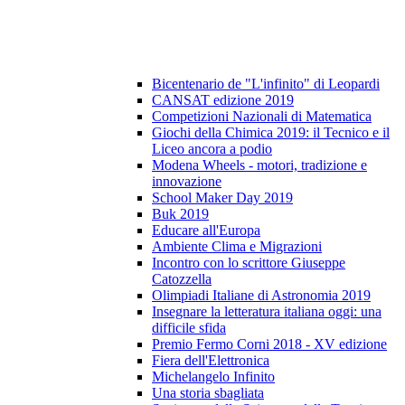
Bicentenario de "L'infinito" di Leopardi
CANSAT edizione 2019
Competizioni Nazionali di Matematica
Giochi della Chimica 2019: il Tecnico e il
Liceo ancora a podio
Modena Wheels - motori, tradizione e
innovazione
School Maker Day 2019
Buk 2019
Educare all'Europa
Ambiente Clima e Migrazioni
Incontro con lo scrittore Giuseppe
Catozzella
Olimpiadi Italiane di Astronomia 2019
Insegnare la letteratura italiana oggi: una
difficile sfida
Premio Fermo Corni 2018 - XV edizione
Fiera dell'Elettronica
Michelangelo Infinito
Una storia sbagliata