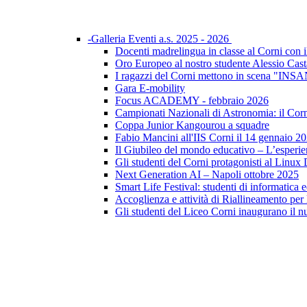
-Galleria Eventi a.s. 2025 - 2026
Docenti madrelingua in classe al Corni con il
Oro Europeo al nostro studente Alessio Cast
I ragazzi del Corni mettono in scena "I
Gara E-mobility
Focus ACADEMY - febbraio 2026
Campionati Nazionali di Astronomia: il Corni 
Coppa Junior Kangourou a squadre
Fabio Mancini all'IIS Corni il 14 gennaio 2
Il Giubileo del mondo educativo – L’esperi
Gli studenti del Corni protagonisti al Linu
Next Generation AI – Napoli ottobre 2025
Smart Life Festival: studenti di informatica 
Accoglienza e attività di Riallineamento per
Gli studenti del Liceo Corni inaugurano il n