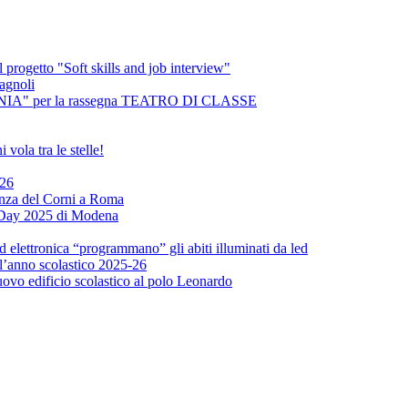
 progetto "Soft skills and job interview"
agnoli
NSANIA" per la rassegna TEATRO DI CLASSE
vola tra le stelle!
026
enza del Corni a Roma
x Day 2025 di Modena
ed elettronica “programmano” gli abiti illuminati da led
 l’anno scolastico 2025-26
uovo edificio scolastico al polo Leonardo