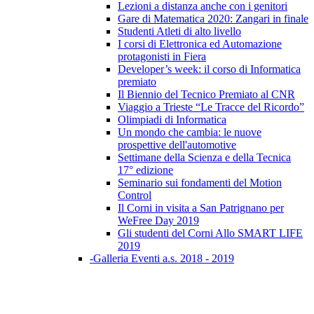
Lezioni a distanza anche con i genitori
Gare di Matematica 2020: Zangari in finale
Studenti Atleti di alto livello
I corsi di Elettronica ed Automazione
protagonisti in Fiera
Developer’s week: il corso di Informatica
premiato
Il Biennio del Tecnico Premiato al CNR
Viaggio a Trieste “Le Tracce del Ricordo”
Olimpiadi di Informatica
Un mondo che cambia: le nuove
prospettive dell'automotive
Settimane della Scienza e della Tecnica
17° edizione
Seminario sui fondamenti del Motion
Control
Il Corni in visita a San Patrignano per
WeFree Day 2019
Gli studenti del Corni Allo SMART LIFE
2019
-Galleria Eventi a.s. 2018 - 2019