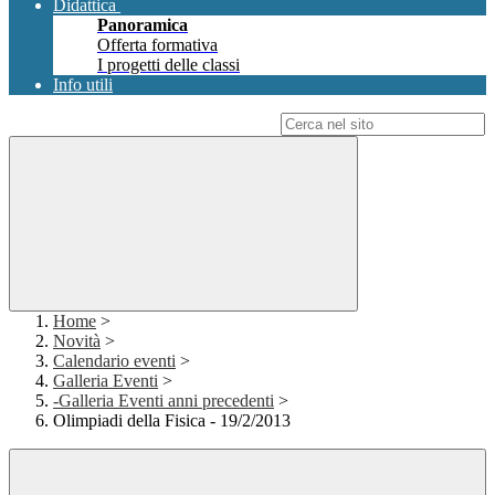
Didattica
Panoramica
Offerta formativa
I progetti delle classi
Info utili
Campo di ricerca per le pagine del sito
Home
>
Novità
>
Calendario eventi
>
Galleria Eventi
>
-Galleria Eventi anni precedenti
>
Olimpiadi della Fisica - 19/2/2013