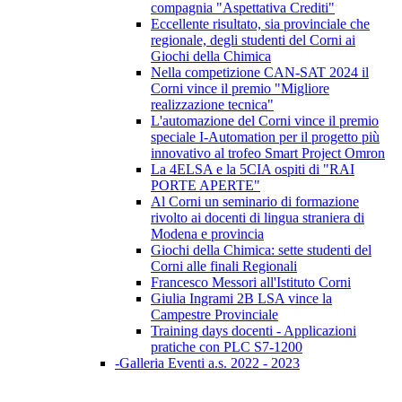
compagnia "Aspettativa Crediti"
Eccellente risultato, sia provinciale che
regionale, degli studenti del Corni ai
Giochi della Chimica
Nella competizione CAN-SAT 2024 il
Corni vince il premio "Migliore
realizzazione tecnica"
L'automazione del Corni vince il premio
speciale I-Automation per il progetto più
innovativo al trofeo Smart Project Omron
La 4ELSA e la 5CIA ospiti di "RAI
PORTE APERTE"
Al Corni un seminario di formazione
rivolto ai docenti di lingua straniera di
Modena e provincia
Giochi della Chimica: sette studenti del
Corni alle finali Regionali
Francesco Messori all'Istituto Corni
Giulia Ingrami 2B LSA vince la
Campestre Provinciale
Training days docenti - Applicazioni
pratiche con PLC S7-1200
-Galleria Eventi a.s. 2022 - 2023