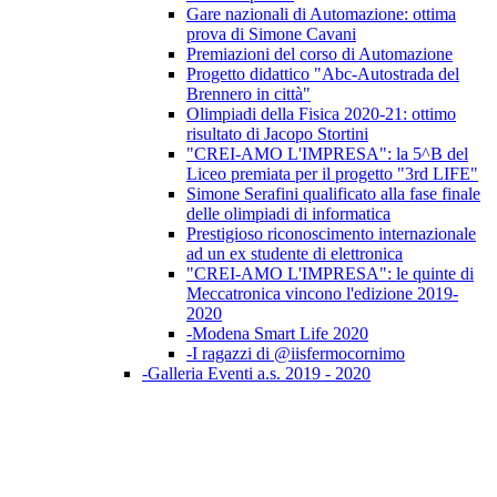
Gare nazionali di Automazione: ottima
prova di Simone Cavani
Premiazioni del corso di Automazione
Progetto didattico "Abc-Autostrada del
Brennero in città"
Olimpiadi della Fisica 2020-21: ottimo
risultato di Jacopo Stortini
"CREI-AMO L'IMPRESA": la 5^B del
Liceo premiata per il progetto "3rd LIFE"
Simone Serafini qualificato alla fase finale
delle olimpiadi di informatica
Prestigioso riconoscimento internazionale
ad un ex studente di elettronica
"CREI-AMO L'IMPRESA": le quinte di
Meccatronica vincono l'edizione 2019-
2020
-Modena Smart Life 2020
-I ragazzi di @iisfermocornimo
-Galleria Eventi a.s. 2019 - 2020