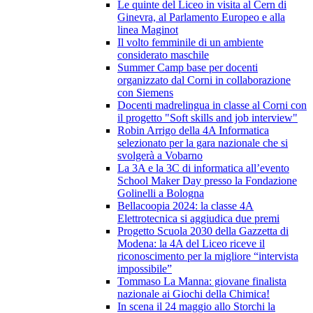
Le quinte del Liceo in visita al Cern di
Ginevra, al Parlamento Europeo e alla
linea Maginot
Il volto femminile di un ambiente
considerato maschile
Summer Camp base per docenti
organizzato dal Corni in collaborazione
con Siemens
Docenti madrelingua in classe al Corni con
il progetto "Soft skills and job interview"
Robin Arrigo della 4A Informatica
selezionato per la gara nazionale che si
svolgerà a Vobarno
La 3A e la 3C di informatica all’evento
School Maker Day presso la Fondazione
Golinelli a Bologna
Bellacoopia 2024: la classe 4A
Elettrotecnica si aggiudica due premi
Progetto Scuola 2030 della Gazzetta di
Modena: la 4A del Liceo riceve il
riconoscimento per la migliore “intervista
impossibile”
Tommaso La Manna: giovane finalista
nazionale ai Giochi della Chimica!
In scena il 24 maggio allo Storchi la