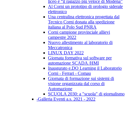
liceo è “il ragazzo più veloce di Modena”
Al Corni un prototipo di orologio siderale
elettronico
Una centralina elettronica progettata dal
Tecnico Corni donata alla spedizione
italiana al Polo Sud PNRA
Corni campione provinciale allievi
campestre 2022
Nuovo allestimento al laboratorio di
Meccatronica
LINUX DAY 2022
Giornata formativa sul software per
automazione SCADA /HMI
Inaugurato e.DO Learning il Laboratorio
Corni - Ferrari - Comau
Giornata di formazione sui sistemi di
visione organizzata dal corso di
Automazione
SCUOLA 2030: a "scuola" di giornalismo
-Galleria Eventi a.s. 2021 - 2022