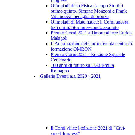
l’inglese
Olimpiadi della Fisica: Jacopo Stortini
ottimo quinto, Simone Monzoni e Frank
Villanueva medaglia di bronzo
Olimpiadi di Matematica: il Corni ancora
tra i primi. Stortini secondo assoluto
Premio Corni 2021 all'imprenditore Enrico
Malagoli
L'Automazione del Corni diventa centro di
formazione OMRON
Premio Corni 2021 - Edizione Speciale
Centenario
100 anni di futuro su TG3 Emilia
Romagna
-Galleria Eventi a.s. 2020 - 2021
Il Corni vince l’edizione 2021 di “Crei-
amo l’Impresa”