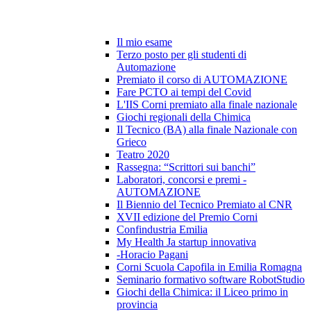
Il mio esame
Terzo posto per gli studenti di
Automazione
Premiato il corso di AUTOMAZIONE
Fare PCTO ai tempi del Covid
L'IIS Corni premiato alla finale nazionale
Giochi regionali della Chimica
Il Tecnico (BA) alla finale Nazionale con
Grieco
Teatro 2020
Rassegna: “Scrittori sui banchi”
Laboratori, concorsi e premi -
AUTOMAZIONE
Il Biennio del Tecnico Premiato al CNR
XVII edizione del Premio Corni
Confindustria Emilia
My Health Ja startup innovativa
-Horacio Pagani
Corni Scuola Capofila in Emilia Romagna
Seminario formativo software RobotStudio
Giochi della Chimica: il Liceo primo in
provincia