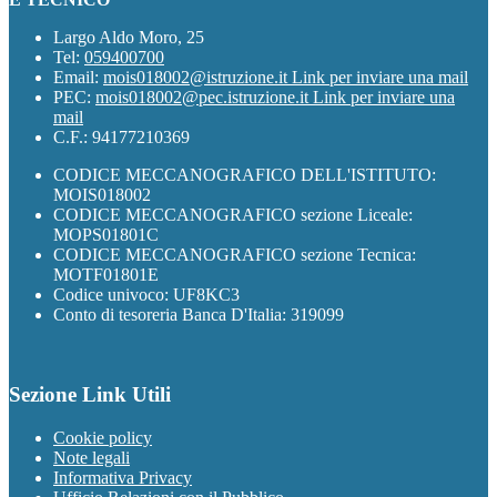
Largo Aldo Moro, 25
Tel:
059400700
Email:
mois018002@istruzione.it
Link per inviare una mail
PEC:
mois018002@pec.istruzione.it
Link per inviare una
mail
C.F.: 94177210369
CODICE MECCANOGRAFICO DELL'ISTITUTO:
MOIS018002
CODICE MECCANOGRAFICO sezione Liceale:
MOPS01801C
CODICE MECCANOGRAFICO sezione Tecnica:
MOTF01801E
Codice univoco: UF8KC3
Conto di tesoreria Banca D'Italia: 319099
Sezione Link Utili
Cookie policy
Note legali
Informativa Privacy