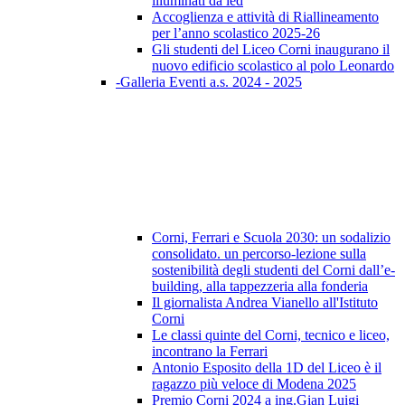
illuminati da led
Accoglienza e attività di Riallineamento
per l’anno scolastico 2025-26
Gli studenti del Liceo Corni inaugurano il
nuovo edificio scolastico al polo Leonardo
-Galleria Eventi a.s. 2024 - 2025
Corni, Ferrari e Scuola 2030: un sodalizio
consolidato. un percorso-lezione sulla
sostenibilità degli studenti del Corni dall’e-
building, alla tappezzeria alla fonderia
Il giornalista Andrea Vianello all'Istituto
Corni
Le classi quinte del Corni, tecnico e liceo,
incontrano la Ferrari
Antonio Esposito della 1D del Liceo è il
ragazzo più veloce di Modena 2025
Premio Corni 2024 a ing.Gian Luigi