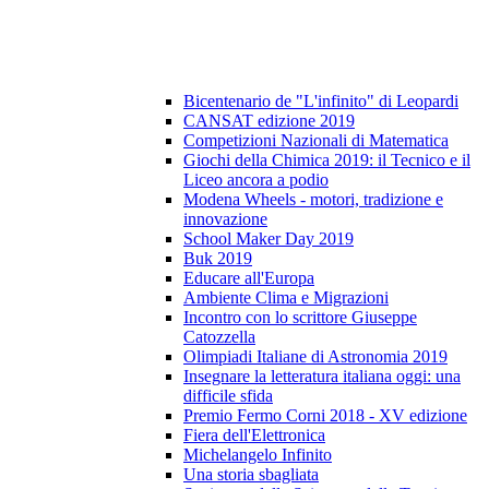
Bicentenario de "L'infinito" di Leopardi
CANSAT edizione 2019
Competizioni Nazionali di Matematica
Giochi della Chimica 2019: il Tecnico e il
Liceo ancora a podio
Modena Wheels - motori, tradizione e
innovazione
School Maker Day 2019
Buk 2019
Educare all'Europa
Ambiente Clima e Migrazioni
Incontro con lo scrittore Giuseppe
Catozzella
Olimpiadi Italiane di Astronomia 2019
Insegnare la letteratura italiana oggi: una
difficile sfida
Premio Fermo Corni 2018 - XV edizione
Fiera dell'Elettronica
Michelangelo Infinito
Una storia sbagliata