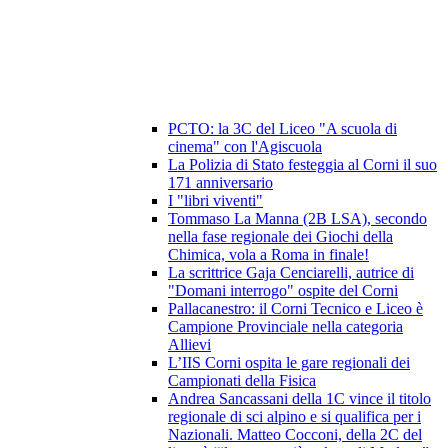
PCTO: la 3C del Liceo "A scuola di
cinema" con l'Agiscuola
La Polizia di Stato festeggia al Corni il suo
171 anniversario
I "libri viventi"
Tommaso La Manna (2B LSA), secondo
nella fase regionale dei Giochi della
Chimica, vola a Roma in finale!
La scrittrice Gaja Cenciarelli, autrice di
"Domani interrogo" ospite del Corni
Pallacanestro: il Corni Tecnico e Liceo è
Campione Provinciale nella categoria
Allievi
L’IIS Corni ospita le gare regionali dei
Campionati della Fisica
Andrea Sancassani della 1C vince il titolo
regionale di sci alpino e si qualifica per i
Nazionali. Matteo Cocconi, della 2C del