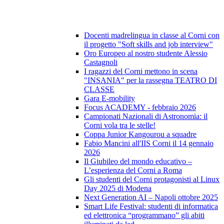
Docenti madrelingua in classe al Corni con
il progetto "Soft skills and job interview"
Oro Europeo al nostro studente Alessio
Castagnoli
I ragazzi del Corni mettono in scena
"INSANIA" per la rassegna TEATRO DI
CLASSE
Gara E-mobility
Focus ACADEMY - febbraio 2026
Campionati Nazionali di Astronomia: il
Corni vola tra le stelle!
Coppa Junior Kangourou a squadre
Fabio Mancini all'IIS Corni il 14 gennaio
2026
Il Giubileo del mondo educativo –
L’esperienza del Corni a Roma
Gli studenti del Corni protagonisti al Linux
Day 2025 di Modena
Next Generation AI – Napoli ottobre 2025
Smart Life Festival: studenti di informatica
ed elettronica “programmano” gli abiti