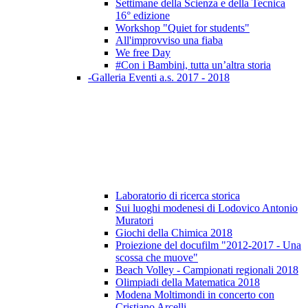
Settimane della Scienza e della Tecnica
16° edizione
Workshop "Quiet for students"
All'improvviso una fiaba
We free Day
#Con i Bambini, tutta un’altra storia
-Galleria Eventi a.s. 2017 - 2018
Laboratorio di ricerca storica
Sui luoghi modenesi di Lodovico Antonio
Muratori
Giochi della Chimica 2018
Proiezione del docufilm "2012-2017 - Una
scossa che muove"
Beach Volley - Campionati regionali 2018
Olimpiadi della Matematica 2018
Modena Moltimondi in concerto con
Cristiano Arcelli