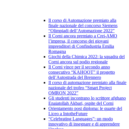
Il corso di Automazione premiato alla
finale nazionale del concorso Siemens
“Olimpiadi dell’Automazione 2022”
Il Corni ancora premiato a Crei-AMO
l’impresa, il concorso dei giovani
imprenditori di Confindustria Emilia
Romagna
Giochi della Chimica 2022: la squadra del
Corni ancora sul podio regionale
Il Corni vince per il secondo anno
consecutivo “KAHOOT” il progetto
dell’Autostrada del Brennero
Il corso di automazione premiato alla finale
nazionale del trofeo “Smart Project
OMRON 2022”
Gli studenti incontrano lo scrittore afghano
Enaiatollah Akbari, ospite del Corni
Orientamento post diploma: le quarte del
Liceo a IntotheFuture
“Celebrating Languages”: un modo
innovativo di insegnare e di apprendere