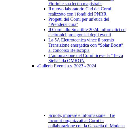
Fiorini e sua lectio magistralis
Il nuovo laboratorio Cad del Corni
realizzato con i fondi del PNRR
Progetti del Corni per un'etica del
"Prendersi cura"
Il Corni allo Smartlife 2024: informatici ed
elettronici protagonisti degli eventi
La 5A Elettrotecnica vince il premio
Transizione energetica con “Solar Boost”
al concorso Bellacopia
L'automazione del Corni riceve la "Terza
Stella" da OMRON
-Galleria Eventi a.s. 2023 - 2024
Scuola, imprese e informazione - Tre
incontri organizzati al Corni in
collaborazione con la Gazzetta di Modena