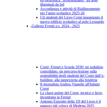
ed elettronica “programmano” gli abiti
illuminati da led
Accoglienza e attività di Riallineamento
per l’anno scolastico 2025-26
Gli studenti del Liceo Corni inaugurano il
nuovo edificio scolastico al polo Leonardo
-Galleria Eventi a.s. 2024 - 2025
Corni, Ferrari e Scuola 2030: un sodalizio
consolidato. un percorso-lezione sulla
sostenibilità degli studenti del Corni dall’e-
building, alla tappezzeria alla fonderia
Il giornalista Andrea Vianello all'Istituto
Corni
Le classi quinte del Corni, tecnico e liceo,
incontrano la Ferrari
Antonio Esposito della 1D del Liceo è il
ragazzo più veloce di Modena 2025