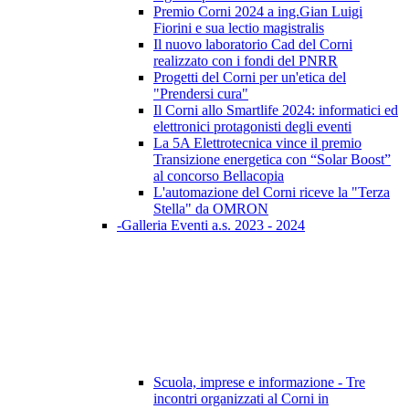
Premio Corni 2024 a ing.Gian Luigi
Fiorini e sua lectio magistralis
Il nuovo laboratorio Cad del Corni
realizzato con i fondi del PNRR
Progetti del Corni per un'etica del
"Prendersi cura"
Il Corni allo Smartlife 2024: informatici ed
elettronici protagonisti degli eventi
La 5A Elettrotecnica vince il premio
Transizione energetica con “Solar Boost”
al concorso Bellacopia
L'automazione del Corni riceve la "Terza
Stella" da OMRON
-Galleria Eventi a.s. 2023 - 2024
Scuola, imprese e informazione - Tre
incontri organizzati al Corni in