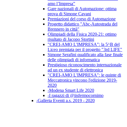
amo l’Impresa”
Gare nazionali di Automazione: ottima
prova di Simone Cavani
Premiazioni del corso di Automazione
Progetto didattico "Abc-Autostrada del
Brennero in città"
Olimpiadi della Fisica 2020-21: ottimo
risultato di Jacopo Stortini
"CREI-AMO L'IMPRESA": la 5^B del
Liceo premiata per il progetto "3rd LIFE"
Simone Serafini qualificato alla fase finale
delle olimpiadi di informatica
Prestigioso riconoscimento internazionale
ad un ex studente di elettronica
"CREI-AMO L'IMPRESA": le quinte di
Meccatronica vincono l'edizione 2019-
2020
-Modena Smart Life 2020
-I ragazzi di @iisfermocornimo
-Galleria Eventi a.s. 2019 - 2020