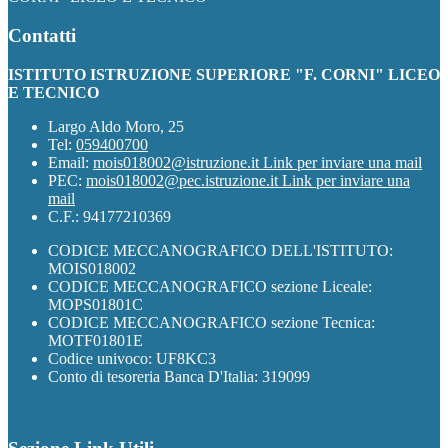
Contatti
ISTITUTO ISTRUZIONE SUPERIORE "F. CORNI" LICEO
E TECNICO
Largo Aldo Moro, 25
Tel:
059400700
Email:
mois018002@istruzione.it
Link per inviare una mail
PEC:
mois018002@pec.istruzione.it
Link per inviare una
mail
C.F.: 94177210369
CODICE MECCANOGRAFICO DELL'ISTITUTO:
MOIS018002
CODICE MECCANOGRAFICO sezione Liceale:
MOPS01801C
CODICE MECCANOGRAFICO sezione Tecnica:
MOTF01801E
Codice univoco: UF8KC3
Conto di tesoreria Banca D'Italia: 319099