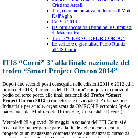
Cristiano Arcelli
Targa commemorativa in ricordo di Mattia
Dall'Aglio
CanSat 2018
II Corni ancora tra i primi nelle Olimpiadi
di Matematica
Trieste “GIORNO DEL RICORDO”
Lo scrittore e giornalista Paolo Rumiz
all’IIS Corni
ITIS “Corni” 3° alla finale nazionale del
trofeo “Smart Project Omron 2014”
Dopo i due secondi posti conseguiti nelle edizioni 2011 e 2012 ed il
primo nel 2013, il progetto dell'ITI "Corni" conquista di nuovo il
podio col terzo posto, alle finali nazionali del
Trofeo “Smart
Project Omron 2014”
(competizione nazionale di Automazione
Industriale per scuole, organizzata da OMRON Electronics SpA e
patrocinata dal Ministero dell'Istruzione, Università e Ricerca).
Mercoledì 28 e giovedì 29 maggio la squadra dell’ITI Corni si è
recata a Roma per partecipare alla finale del concorso, con un
progetto di un magazzino completamente automatizzato curato dal