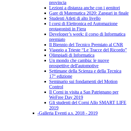
provincia
Lezioni a distanza anche con i genitori
Gare di Matematica 2020: Zangari in finale
Studenti Atleti di alto livello
I corsi di Elettronica ed Automazione
protagonisti in Fiera
Developer’s week: il corso di Informatica
premiato
Il Biennio del Tecnico Premiato al CNR
Viaggio a Trieste “Le Tracce del Ricordo”
Olimpiadi di Informatica
Un mondo che cambia: le nuove
prospettive dell'automotive
Settimane della Scienza e della Tecnica
17° edizione
Seminario sui fondamenti del Motion
Control
Il Corni in visita a San Patrignano per
WeFree Day 2019
Gli studenti del Corni Allo SMART LIFE
2019
-Galleria Eventi a.s. 2018 - 2019