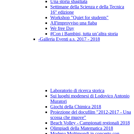
Una storia sbagliata
Settimane della Scienza e della Tecnica
16° edizione
Workshop "Quiet for students"
All'improvviso una fiaba
We free Day
#Con i Bambini, tutta un’altra storia
-Galleria Eventi a.s. 2017 - 2018
Laboratorio di ricerca storica
Sui luoghi modenesi di Lodovico Antonio
Muratori
Giochi della Chimica 2018
Proiezione del docufilm "2012-2017 - Una
scossa che muove"
Beach Volley - Campionati regionali 2018
Olimpiadi della Matematica 2018
Modena Moltimondi in concerto con