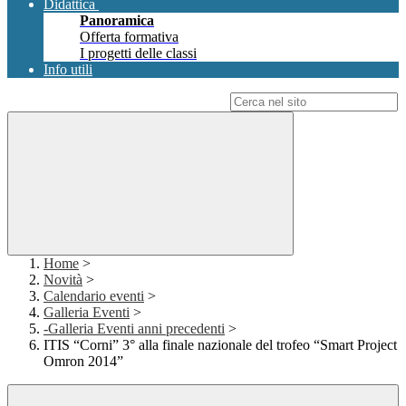
Didattica
Panoramica
Offerta formativa
I progetti delle classi
Info utili
Campo di ricerca per le pagine del sito
Home
>
Novità
>
Calendario eventi
>
Galleria Eventi
>
-Galleria Eventi anni precedenti
>
ITIS “Corni” 3° alla finale nazionale del trofeo “Smart Project
Omron 2014”