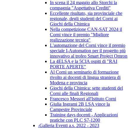
In scena il 24 maggio allo Storchi la
compagnia "Aspettativa Crediti"
Eccellente risultato, sia provinciale che
regionale, degli studenti del Corni ai
Giochi della Chimica
Nella competizione CAN-SAT 2024 il
Corni vince il premio "Migliore
realizzazione tecnica"
L'automazione del Corni vince il premio
speciale I-Automation per il progetto più
innovativo al trofeo Smart Project Omron
La 4ELSA e la 5CIA ospiti di "RAI
PORTE APERTE"
Al Corni un seminario di formazione
rivolto ai docenti di lingua straniera di
Modena e provincia
Giochi della Chimica: sette studenti del
Corni alle finali Regionali
Francesco Messori all'Istituto Corni
Giulia Ingrami 2B LSA vince la
Campestre Provinciale
Training days docenti - Applicazioni
pratiche con PLC S7-1200
-Galleria Eventi a.s. 2022 - 2023