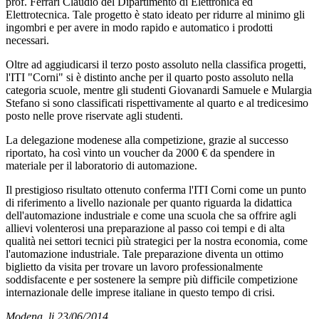
prof. Ferrari Claudio del Dipartimento di Elettronica ed
Elettrotecnica. Tale progetto è stato ideato per ridurre al minimo gli
ingombri e per avere in modo rapido e automatico i prodotti
necessari.
Oltre ad aggiudicarsi il terzo posto assoluto nella classifica progetti,
l'ITI "Corni" si è distinto anche per il quarto posto assoluto nella
categoria scuole, mentre gli studenti Giovanardi Samuele e Mulargia
Stefano si sono classificati rispettivamente al quarto e al tredicesimo
posto nelle prove riservate agli studenti.
La delegazione modenese alla competizione, grazie al successo
riportato, ha così vinto un voucher da 2000 € da spendere in
materiale per il laboratorio di automazione.
Il prestigioso risultato ottenuto conferma l'ITI Corni come un punto
di riferimento a livello nazionale per quanto riguarda la didattica
dell'automazione industriale e come una scuola che sa offrire agli
allievi volenterosi una preparazione al passo coi tempi e di alta
qualità nei settori tecnici più strategici per la nostra economia, come
l'automazione industriale. Tale preparazione diventa un ottimo
biglietto da visita per trovare un lavoro professionalmente
soddisfacente e per sostenere la sempre più difficile competizione
internazionale delle imprese italiane in questo tempo di crisi.
Modena, li 23/06/2014