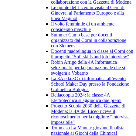
collaborazione con la Gazzetta di Modena
Le quinte del Liceo in visita al Cern di
Ginevra, al Parlamento Europeo e alla
linea Maginot
Il volto femminile di un ambiente
considerato maschile
Summer Camp base per docenti
organizzato dal Corni in collaborazione
con Siemens
Docenti madrelingua in classe al Corni con
il progetto "Soft skills and job interview"
Robin Arrigo della 4A Informatica
selezionato per la gara nazionale che si
svolgerà a Vobarno
La 3A e la 3C di informatica all’evento
School Maker Day presso la Fondazione
Golinelli a Bologna
Bellacoopia 2024: la classe 4A
Elettrotecnica si aggiudica due premi
Progetto Scuola 2030 della Gazzetta di
Modena: la 4A del Liceo riceve il
riconoscimento per la migliore “intervista
impossibile”
Tommaso La Manna: giovane finalista
nazionale ai Giochi della Chimica!