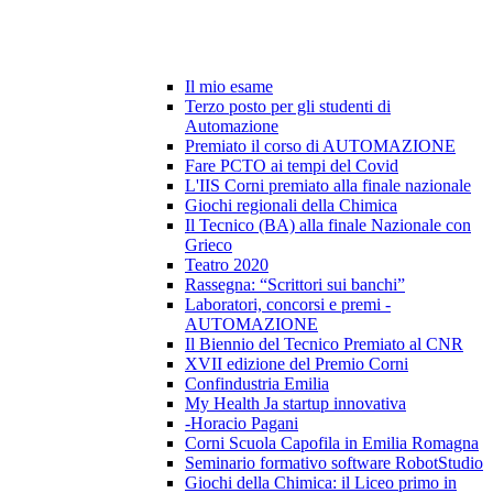
Il mio esame
Terzo posto per gli studenti di
Automazione
Premiato il corso di AUTOMAZIONE
Fare PCTO ai tempi del Covid
L'IIS Corni premiato alla finale nazionale
Giochi regionali della Chimica
Il Tecnico (BA) alla finale Nazionale con
Grieco
Teatro 2020
Rassegna: “Scrittori sui banchi”
Laboratori, concorsi e premi -
AUTOMAZIONE
Il Biennio del Tecnico Premiato al CNR
XVII edizione del Premio Corni
Confindustria Emilia
My Health Ja startup innovativa
-Horacio Pagani
Corni Scuola Capofila in Emilia Romagna
Seminario formativo software RobotStudio
Giochi della Chimica: il Liceo primo in