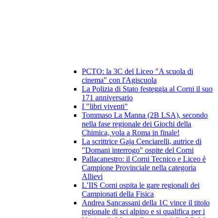
PCTO: la 3C del Liceo "A scuola di
cinema" con l'Agiscuola
La Polizia di Stato festeggia al Corni il suo
171 anniversario
I "libri viventi"
Tommaso La Manna (2B LSA), secondo
nella fase regionale dei Giochi della
Chimica, vola a Roma in finale!
La scrittrice Gaja Cenciarelli, autrice di
"Domani interrogo" ospite del Corni
Pallacanestro: il Corni Tecnico e Liceo è
Campione Provinciale nella categoria
Allievi
L’IIS Corni ospita le gare regionali dei
Campionati della Fisica
Andrea Sancassani della 1C vince il titolo
regionale di sci alpino e si qualifica per i