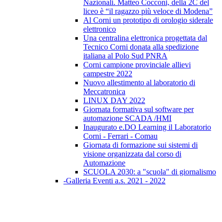
Nazionali. Matteo Cocconi, della 2C del
liceo è “il ragazzo più veloce di Modena”
Al Corni un prototipo di orologio siderale
elettronico
Una centralina elettronica progettata dal
Tecnico Corni donata alla spedizione
italiana al Polo Sud PNRA
Corni campione provinciale allievi
campestre 2022
Nuovo allestimento al laboratorio di
Meccatronica
LINUX DAY 2022
Giornata formativa sul software per
automazione SCADA /HMI
Inaugurato e.DO Learning il Laboratorio
Corni - Ferrari - Comau
Giornata di formazione sui sistemi di
visione organizzata dal corso di
Automazione
SCUOLA 2030: a "scuola" di giornalismo
-Galleria Eventi a.s. 2021 - 2022