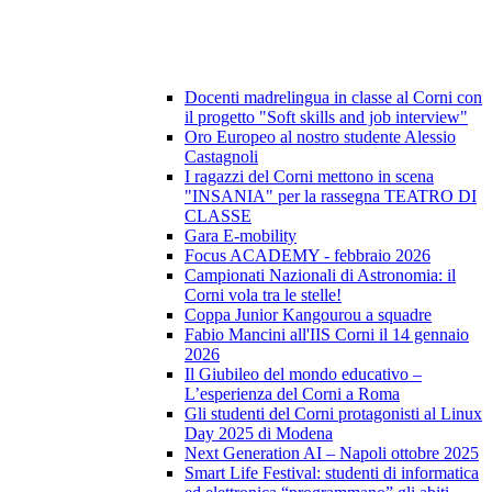
Docenti madrelingua in classe al Corni con
il progetto "Soft skills and job interview"
Oro Europeo al nostro studente Alessio
Castagnoli
I ragazzi del Corni mettono in scena
"INSANIA" per la rassegna TEATRO DI
CLASSE
Gara E-mobility
Focus ACADEMY - febbraio 2026
Campionati Nazionali di Astronomia: il
Corni vola tra le stelle!
Coppa Junior Kangourou a squadre
Fabio Mancini all'IIS Corni il 14 gennaio
2026
Il Giubileo del mondo educativo –
L’esperienza del Corni a Roma
Gli studenti del Corni protagonisti al Linux
Day 2025 di Modena
Next Generation AI – Napoli ottobre 2025
Smart Life Festival: studenti di informatica