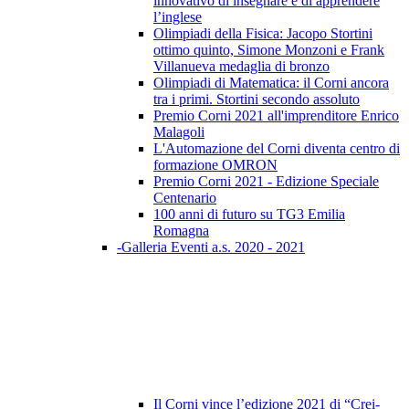
innovativo di insegnare e di apprendere
l’inglese
Olimpiadi della Fisica: Jacopo Stortini
ottimo quinto, Simone Monzoni e Frank
Villanueva medaglia di bronzo
Olimpiadi di Matematica: il Corni ancora
tra i primi. Stortini secondo assoluto
Premio Corni 2021 all'imprenditore Enrico
Malagoli
L'Automazione del Corni diventa centro di
formazione OMRON
Premio Corni 2021 - Edizione Speciale
Centenario
100 anni di futuro su TG3 Emilia
Romagna
-Galleria Eventi a.s. 2020 - 2021
Il Corni vince l’edizione 2021 di “Crei-