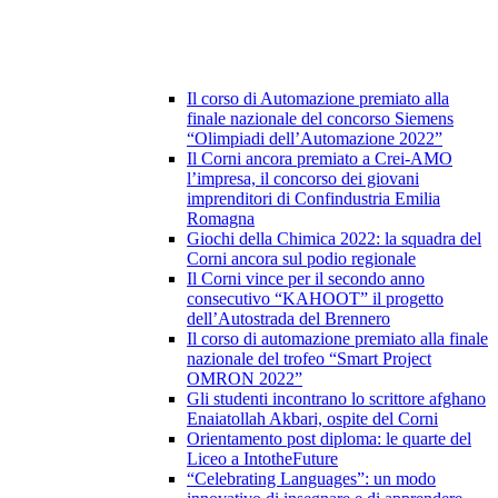
Il corso di Automazione premiato alla
finale nazionale del concorso Siemens
“Olimpiadi dell’Automazione 2022”
Il Corni ancora premiato a Crei-AMO
l’impresa, il concorso dei giovani
imprenditori di Confindustria Emilia
Romagna
Giochi della Chimica 2022: la squadra del
Corni ancora sul podio regionale
Il Corni vince per il secondo anno
consecutivo “KAHOOT” il progetto
dell’Autostrada del Brennero
Il corso di automazione premiato alla finale
nazionale del trofeo “Smart Project
OMRON 2022”
Gli studenti incontrano lo scrittore afghano
Enaiatollah Akbari, ospite del Corni
Orientamento post diploma: le quarte del
Liceo a IntotheFuture
“Celebrating Languages”: un modo