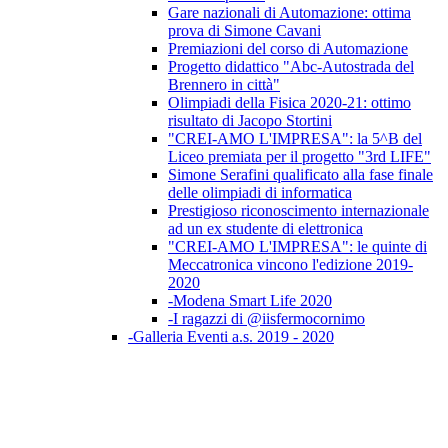
Gare nazionali di Automazione: ottima
prova di Simone Cavani
Premiazioni del corso di Automazione
Progetto didattico "Abc-Autostrada del
Brennero in città"
Olimpiadi della Fisica 2020-21: ottimo
risultato di Jacopo Stortini
"CREI-AMO L'IMPRESA": la 5^B del
Liceo premiata per il progetto "3rd LIFE"
Simone Serafini qualificato alla fase finale
delle olimpiadi di informatica
Prestigioso riconoscimento internazionale
ad un ex studente di elettronica
"CREI-AMO L'IMPRESA": le quinte di
Meccatronica vincono l'edizione 2019-
2020
-Modena Smart Life 2020
-I ragazzi di @iisfermocornimo
-Galleria Eventi a.s. 2019 - 2020