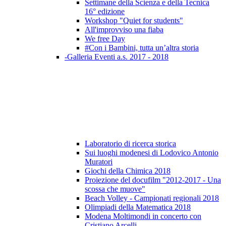
Settimane della Scienza e della Tecnica
16° edizione
Workshop "Quiet for students"
All'improvviso una fiaba
We free Day
#Con i Bambini, tutta un’altra storia
-Galleria Eventi a.s. 2017 - 2018
Laboratorio di ricerca storica
Sui luoghi modenesi di Lodovico Antonio
Muratori
Giochi della Chimica 2018
Proiezione del docufilm "2012-2017 - Una
scossa che muove"
Beach Volley - Campionati regionali 2018
Olimpiadi della Matematica 2018
Modena Moltimondi in concerto con
Cristiano Arcelli