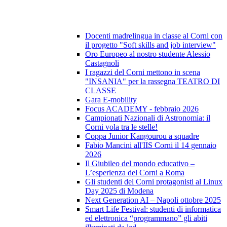
Docenti madrelingua in classe al Corni con
il progetto "Soft skills and job interview"
Oro Europeo al nostro studente Alessio
Castagnoli
I ragazzi del Corni mettono in scena
"INSANIA" per la rassegna TEATRO DI
CLASSE
Gara E-mobility
Focus ACADEMY - febbraio 2026
Campionati Nazionali di Astronomia: il
Corni vola tra le stelle!
Coppa Junior Kangourou a squadre
Fabio Mancini all'IIS Corni il 14 gennaio
2026
Il Giubileo del mondo educativo –
L’esperienza del Corni a Roma
Gli studenti del Corni protagonisti al Linux
Day 2025 di Modena
Next Generation AI – Napoli ottobre 2025
Smart Life Festival: studenti di informatica
ed elettronica “programmano” gli abiti