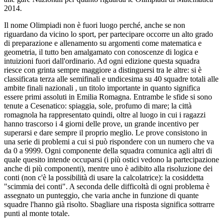
2014.
Il nome Olimpiadi non è fuori luogo perché, anche se non
riguardano da vicino lo sport, per partecipare occorre un alto grado
di preparazione e allenamento su argomenti come matematica e
geometria, il tutto ben amalgamato con conoscenze di logica e
intuizioni fuori dall'ordinario. Ad ogni edizione questa squadra
riesce con grinta sempre maggiore a distinguersi tra le altre: si è
classificata terza alle semifinali e undicesima su 40 squadre totali alle
ambite finali nazionali , un titolo importante in quanto significa
essere primi assoluti in Emilia Romagna. Entrambe le sfide si sono
tenute a Cesenatico: spiaggia, sole, profumo di mare; la città
romagnola ha rappresentato quindi, oltre al luogo in cui i ragazzi
hanno trascorso i 4 giorni delle prove, un grande incentivo per
superarsi e dare sempre il proprio meglio. Le prove consistono in
una serie di problemi a cui si può rispondere con un numero che va
da 0 a 9999. Ogni componente della squadra comunica agli altri di
quale quesito intende occuparsi (i più ostici vedono la partecipazione
anche di più componenti), mentre uno è adibito alla risoluzione dei
conti (non c'è la possibilità di usare la calcolatrice): la cosiddetta
"scimmia dei conti". A seconda delle difficoltà di ogni problema è
assegnato un punteggio, che varia anche in funzione di quante
squadre l'hanno già risolto. Sbagliare una risposta significa sottrarre
punti al monte totale.