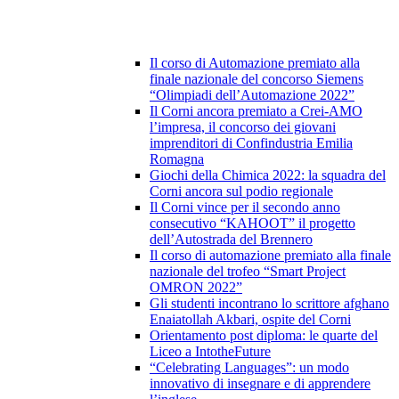
Il corso di Automazione premiato alla
finale nazionale del concorso Siemens
“Olimpiadi dell’Automazione 2022”
Il Corni ancora premiato a Crei-AMO
l’impresa, il concorso dei giovani
imprenditori di Confindustria Emilia
Romagna
Giochi della Chimica 2022: la squadra del
Corni ancora sul podio regionale
Il Corni vince per il secondo anno
consecutivo “KAHOOT” il progetto
dell’Autostrada del Brennero
Il corso di automazione premiato alla finale
nazionale del trofeo “Smart Project
OMRON 2022”
Gli studenti incontrano lo scrittore afghano
Enaiatollah Akbari, ospite del Corni
Orientamento post diploma: le quarte del
Liceo a IntotheFuture
“Celebrating Languages”: un modo
innovativo di insegnare e di apprendere