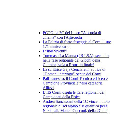
PCTO: la 3C del Liceo "A scuola di
cinema" con l'Agiscuola
La Polizia di Stato festeggia al Corni il suo
171 anniversario
I "libri viventi"
Tommaso La Manna (2B LSA), secondo
nella fase regionale dei Giochi della
Chimica, vola a Roma in finale!
La scrittrice Gaja Cenciarelli, autrice di
"Domani interrogo" ospite del Corni
Pallacanestro: il Corni Tecnico e Liceo è
Campione Provinciale nella categoria
Allievi
L’IIS Corni ospita le gare regionali dei
Campionati della Fisica
Andrea Sancassani della 1C vince il titolo
regionale di sci alpino e si qualifica per i
Nazionali. Matteo Cocconi, della 2C del