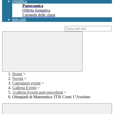
Didattica
Panoramica
Offerta formativa
I progetti delle classi
Info utili
Campo di ricerca per le pagine del sito
Home
>
Novità
>
Calendario eventi
>
Galleria Eventi
>
-Galleria Eventi anni precedenti
>
Olimpiadi di Matematica: ITIS Corni 1°Assoluto