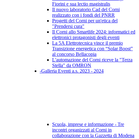
Fiorini e sua lectio magistralis
Il nuovo laboratorio Cad del Corni
realizzato con i fondi del PNRR
Progetti del Corni per un'etica del
"Prendersi cura"
Il Corni allo Smartlife 2024: informatici ed
elettronici protagonisti degli eventi
La 5A Elettrotecnica vince il premio
Transizione energetica con “Solar Boost”
al concorso Bellacopia
L'automazione del Corni riceve la "Terza
Stella" da OMRON
-Galleria Eventi a.s. 2023 - 2024
Scuola, imprese e informazione - Tre
incontri organizzati al Corni in
collaborazione con la Gazzetta di Modena