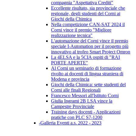
compagnia "Aspettativa Crediti"
Eccellente risultato, sia provinciale che
regionale, degli studenti del Corni ai
Giochi della Chimica
Nella competizione CAN-SAT 2024 il
Corni vince il premio "Migliore
realizzazione tecnica"
L'automazione del Corni vince il premio
speciale I-Automation per il progetto più
innovativo al trofeo Smart Project Omron
La 4ELSA e la 5CIA ospiti di "RAI
PORTE APERTE"
Al Corni un seminario di formazione
rivolto ai docenti di lingua straniera di
Modena e provincia
Giochi della Chimica: sette studenti del
Corni alle finali Regionali
Francesco Messori all'Istituto Corni
Giulia Ingrami 2B LSA vince la
Campestre Provinciale
Training days docenti - Applicazioni
pratiche con PLC S7-1200
-Galleria Eventi a.s. 2022 - 2023