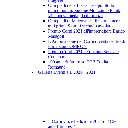
l’inglese
Olimpiadi della Fisica: Jacopo Stortini
ottimo quinto, Simone Monzoni e Frank
Villanueva medaglia di bronzo
Olimpiadi di Matematica: il Corni ancora
tra i primi. Stortini secondo assoluto
Premio Corni 2021 all'imprenditore Enrico
Malagoli
L'Automazione del Corni diventa centro di
formazione OMRON
Premio Corni 2021 - Edizione Speciale
Centenario
100 anni di futuro su TG3 Emilia
Romagna
-Galleria Eventi a.s. 2020 - 2021
Il Corni vince l’edizione 2021 di “Crei-
amo l’Impresa”