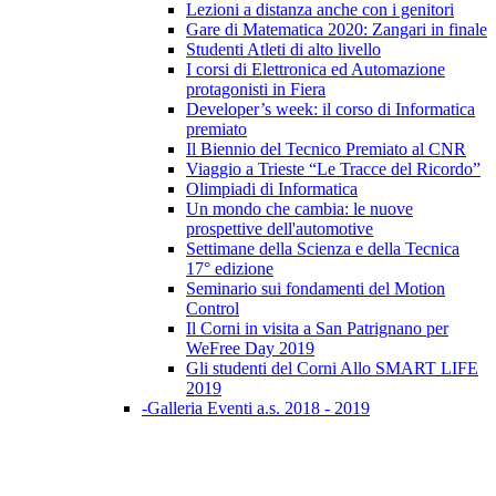
Lezioni a distanza anche con i genitori
Gare di Matematica 2020: Zangari in finale
Studenti Atleti di alto livello
I corsi di Elettronica ed Automazione
protagonisti in Fiera
Developer’s week: il corso di Informatica
premiato
Il Biennio del Tecnico Premiato al CNR
Viaggio a Trieste “Le Tracce del Ricordo”
Olimpiadi di Informatica
Un mondo che cambia: le nuove
prospettive dell'automotive
Settimane della Scienza e della Tecnica
17° edizione
Seminario sui fondamenti del Motion
Control
Il Corni in visita a San Patrignano per
WeFree Day 2019
Gli studenti del Corni Allo SMART LIFE
2019
-Galleria Eventi a.s. 2018 - 2019