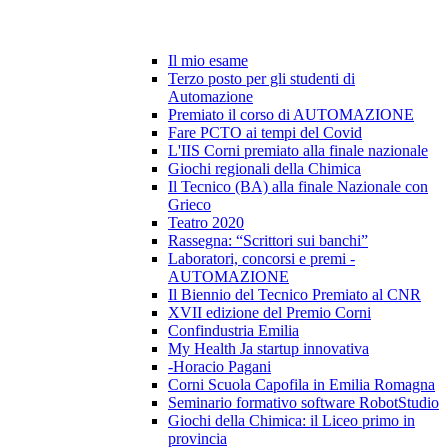
Il mio esame
Terzo posto per gli studenti di
Automazione
Premiato il corso di AUTOMAZIONE
Fare PCTO ai tempi del Covid
L'IIS Corni premiato alla finale nazionale
Giochi regionali della Chimica
Il Tecnico (BA) alla finale Nazionale con
Grieco
Teatro 2020
Rassegna: “Scrittori sui banchi”
Laboratori, concorsi e premi -
AUTOMAZIONE
Il Biennio del Tecnico Premiato al CNR
XVII edizione del Premio Corni
Confindustria Emilia
My Health Ja startup innovativa
-Horacio Pagani
Corni Scuola Capofila in Emilia Romagna
Seminario formativo software RobotStudio
Giochi della Chimica: il Liceo primo in
provincia