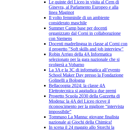
Le quinte del Liceo in visita al Cern di
Ginevra, al Parlamento Europeo e alla
linea Maginot
Il volto femminile di un ambiente
considerato maschile
Summer Camp base per docenti
organizzato dal Corni in collaborazione
con Siemens
Docenti madrelingua in classe al Corni con
il progetto "Soft skills and job interview"
Robin Arrigo della 4A Informatica
selezionato per la gara nazionale che si
svolgerà a Vobarno
La 3A e la 3C di informatica all’evento
School Maker Day presso la Fondazione
Golinelli a Bologna
Bellacoopia 2024: la classe 4A
Elettrotecnica si aggiudica due premi
Progetto Scuola 2030 della Gazzetta di
Modena: la 4A del Liceo riceve il
riconoscimento per la migliore “intervista
impossibile”
Tommaso La Manna: giovane finalista
nazionale ai Giochi della Chimica!
In scena il 24 maggio allo Storchi la