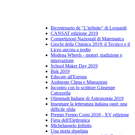
Bicentenario de "L'infinito" di Leopardi
CANSAT edizione 2019
Competizioni Nazionali di Matematica
Giochi della Chimica 2019: il Tecnico e il
Liceo ancora a podio
Modena Wheels - motori, tradizione e
innovazione
School Maker Day 2019
Buk 2019
Educare all'Europa
Ambiente Clima e Migrazioni
Incontro con lo scrittore Giuseppe
Catozzella
Olimpiadi Italiane di Astronomia 2019
Insegnare la letteratura italiana oggi: una
difficile sfida
Premio Fermo Corni 2018 - XV edizione
Fiera dell'Elettronica
Michelangelo Infinito
Una storia sbagliata