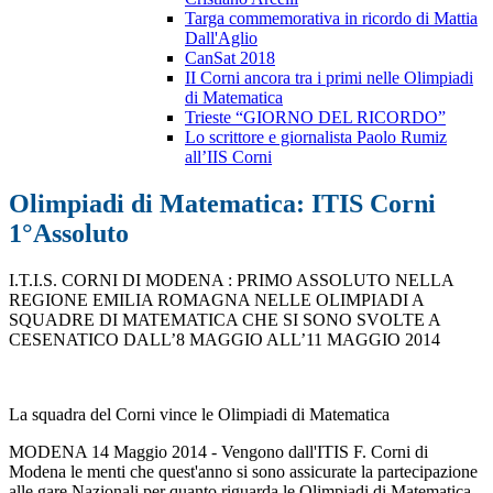
Targa commemorativa in ricordo di Mattia
Dall'Aglio
CanSat 2018
II Corni ancora tra i primi nelle Olimpiadi
di Matematica
Trieste “GIORNO DEL RICORDO”
Lo scrittore e giornalista Paolo Rumiz
all’IIS Corni
Olimpiadi di Matematica: ITIS Corni
1°Assoluto
I.T.I.S. CORNI DI MODENA : PRIMO ASSOLUTO NELLA
REGIONE EMILIA ROMAGNA NELLE OLIMPIADI A
SQUADRE DI MATEMATICA CHE SI SONO SVOLTE A
CESENATICO DALL’8 MAGGIO ALL’11 MAGGIO 2014
La squadra del Corni vince le Olimpiadi di Matematica
MODENA 14 Maggio 2014 - Vengono dall'ITIS F. Corni di
Modena le menti che quest'anno si sono assicurate la partecipazione
alle gare Nazionali per quanto riguarda le Olimpiadi di Matematica