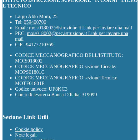
ISTITUTO ISTRUZIONE SUPERIORE "F. CORNI" LICEO
E TECNICO
Largo Aldo Moro, 25
Tel:
059400700
Email:
mois018002@istruzione.it
Link per inviare una mail
PEC:
mois018002@pec.istruzione.it
Link per inviare una
mail
C.F.: 94177210369
CODICE MECCANOGRAFICO DELL'ISTITUTO:
MOIS018002
CODICE MECCANOGRAFICO sezione Liceale:
MOPS01801C
CODICE MECCANOGRAFICO sezione Tecnica:
MOTF01801E
Codice univoco: UF8KC3
Conto di tesoreria Banca D'Italia: 319099
Sezione Link Utili
Cookie policy
Note legali