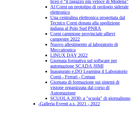
liceo è “il ragazzo più veloce di Modena”
Al Corni un prototipo di orologio siderale
elettronico
Una centralina elettronica progettata dal
Tecnico Corni donata alla spedizione
italiana al Polo Sud PNRA
Corni campione provinciale allievi
campestre 2022
Nuovo allestimento al laboratorio di
Meccatronica
LINUX DAY 2022
Giornata formativa sul software per
automazione SCADA /HMI
Inaugurato e.DO Learning il Laboratorio
Corni - Ferrari - Comau
Giornata di formazione sui sistemi di
visione organizzata dal corso di
Automazione
SCUOLA 2030: a "scuola" di giornalismo
-Galleria Eventi a.s. 2021 - 2022