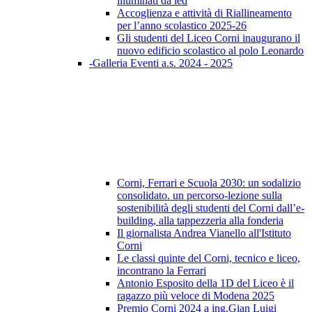
illuminati da led
Accoglienza e attività di Riallineamento
per l’anno scolastico 2025-26
Gli studenti del Liceo Corni inaugurano il
nuovo edificio scolastico al polo Leonardo
-Galleria Eventi a.s. 2024 - 2025
Corni, Ferrari e Scuola 2030: un sodalizio
consolidato. un percorso-lezione sulla
sostenibilità degli studenti del Corni dall’e-
building, alla tappezzeria alla fonderia
Il giornalista Andrea Vianello all'Istituto
Corni
Le classi quinte del Corni, tecnico e liceo,
incontrano la Ferrari
Antonio Esposito della 1D del Liceo è il
ragazzo più veloce di Modena 2025
Premio Corni 2024 a ing.Gian Luigi