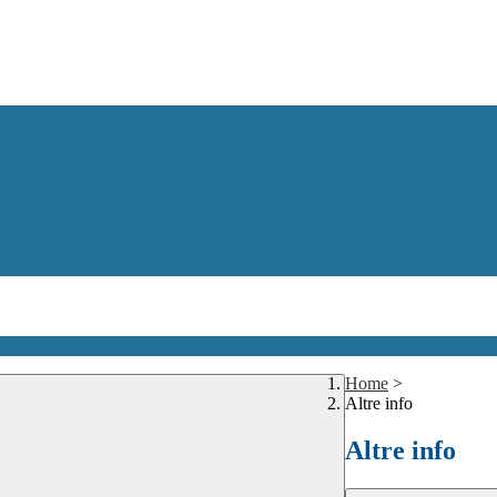
Home
>
Altre info
Altre info