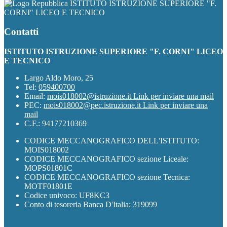
ISTITUTO ISTRUZIONE SUPERIORE "F.
CORNI" LICEO E TECNICO
Contatti
ISTITUTO ISTRUZIONE SUPERIORE "F. CORNI" LICEO
E TECNICO
Largo Aldo Moro, 25
Tel:
059400700
Email:
mois018002@istruzione.it
Link per inviare una mail
PEC:
mois018002@pec.istruzione.it
Link per inviare una
mail
C.F.: 94177210369
CODICE MECCANOGRAFICO DELL'ISTITUTO:
MOIS018002
CODICE MECCANOGRAFICO sezione Liceale:
MOPS01801C
CODICE MECCANOGRAFICO sezione Tecnica:
MOTF01801E
Codice univoco: UF8KC3
Conto di tesoreria Banca D'Italia: 319099