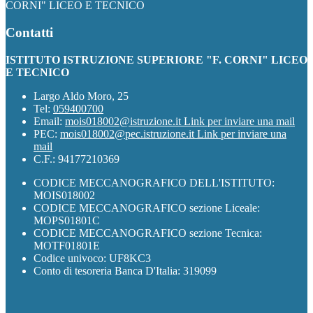
CORNI" LICEO E TECNICO
Contatti
ISTITUTO ISTRUZIONE SUPERIORE "F. CORNI" LICEO
E TECNICO
Largo Aldo Moro, 25
Tel:
059400700
Email:
mois018002@istruzione.it
Link per inviare una mail
PEC:
mois018002@pec.istruzione.it
Link per inviare una
mail
C.F.: 94177210369
CODICE MECCANOGRAFICO DELL'ISTITUTO:
MOIS018002
CODICE MECCANOGRAFICO sezione Liceale:
MOPS01801C
CODICE MECCANOGRAFICO sezione Tecnica:
MOTF01801E
Codice univoco: UF8KC3
Conto di tesoreria Banca D'Italia: 319099