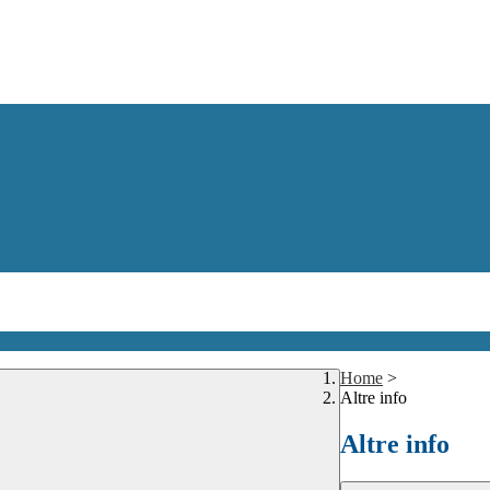
Home
>
Altre info
Altre info