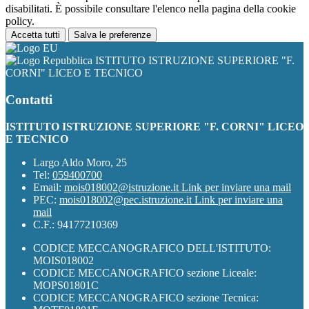
disabilitati. È possibile consultare l'elenco nella pagina della cookie
policy.
Accetta tutti
Salva le preferenze
ISTITUTO ISTRUZIONE SUPERIORE "F.
CORNI" LICEO E TECNICO
Contatti
ISTITUTO ISTRUZIONE SUPERIORE "F. CORNI" LICEO
E TECNICO
Largo Aldo Moro, 25
Tel:
059400700
Email:
mois018002@istruzione.it
Link per inviare una mail
PEC:
mois018002@pec.istruzione.it
Link per inviare una
mail
C.F.: 94177210369
CODICE MECCANOGRAFICO DELL'ISTITUTO:
MOIS018002
CODICE MECCANOGRAFICO sezione Liceale:
MOPS01801C
CODICE MECCANOGRAFICO sezione Tecnica: