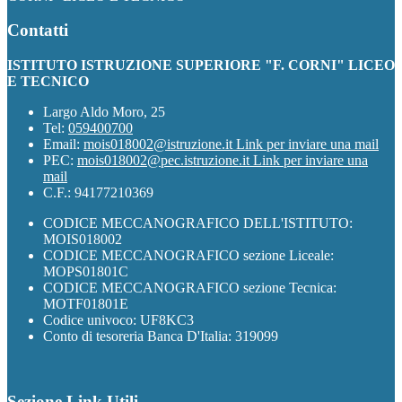
Contatti
ISTITUTO ISTRUZIONE SUPERIORE "F. CORNI" LICEO
E TECNICO
Largo Aldo Moro, 25
Tel:
059400700
Email:
mois018002@istruzione.it
Link per inviare una mail
PEC:
mois018002@pec.istruzione.it
Link per inviare una
mail
C.F.: 94177210369
CODICE MECCANOGRAFICO DELL'ISTITUTO:
MOIS018002
CODICE MECCANOGRAFICO sezione Liceale:
MOPS01801C
CODICE MECCANOGRAFICO sezione Tecnica:
MOTF01801E
Codice univoco: UF8KC3
Conto di tesoreria Banca D'Italia: 319099
Sezione Link Utili