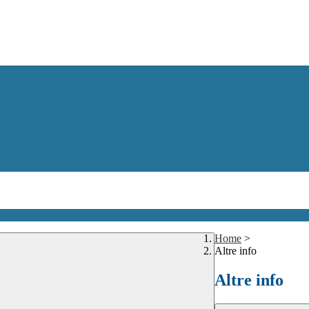
Home
>
Altre info
Altre info