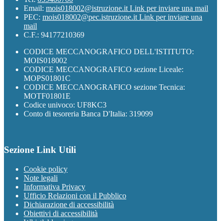
Email:
mois018002@istruzione.it
Link per inviare una mail
PEC:
mois018002@pec.istruzione.it
Link per inviare una
mail
C.F.: 94177210369
CODICE MECCANOGRAFICO DELL'ISTITUTO:
MOIS018002
CODICE MECCANOGRAFICO sezione Liceale:
MOPS01801C
CODICE MECCANOGRAFICO sezione Tecnica:
MOTF01801E
Codice univoco: UF8KC3
Conto di tesoreria Banca D'Italia: 319099
Sezione Link Utili
Cookie policy
Note legali
Informativa Privacy
Ufficio Relazioni con il Pubblico
Dichiarazione di accessibilità
Obiettivi di accessibilità