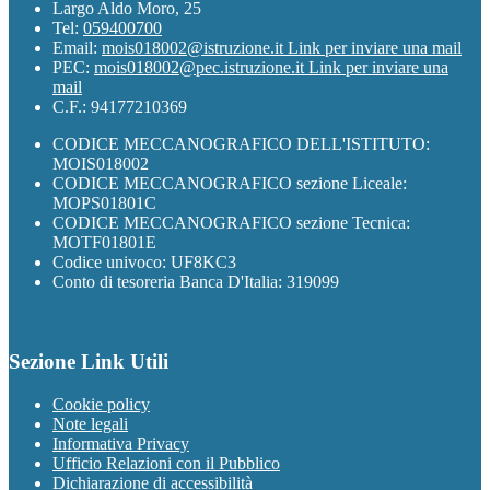
Largo Aldo Moro, 25
Tel:
059400700
Email:
mois018002@istruzione.it
Link per inviare una mail
PEC:
mois018002@pec.istruzione.it
Link per inviare una
mail
C.F.: 94177210369
CODICE MECCANOGRAFICO DELL'ISTITUTO:
MOIS018002
CODICE MECCANOGRAFICO sezione Liceale:
MOPS01801C
CODICE MECCANOGRAFICO sezione Tecnica:
MOTF01801E
Codice univoco: UF8KC3
Conto di tesoreria Banca D'Italia: 319099
Sezione Link Utili
Cookie policy
Note legali
Informativa Privacy
Ufficio Relazioni con il Pubblico
Dichiarazione di accessibilità