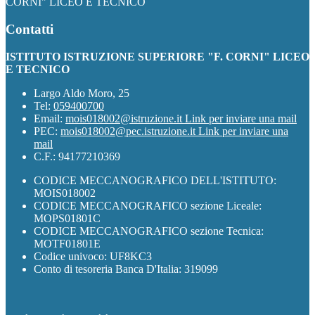
CORNI" LICEO E TECNICO
Contatti
ISTITUTO ISTRUZIONE SUPERIORE "F. CORNI" LICEO
E TECNICO
Largo Aldo Moro, 25
Tel:
059400700
Email:
mois018002@istruzione.it
Link per inviare una mail
PEC:
mois018002@pec.istruzione.it
Link per inviare una
mail
C.F.: 94177210369
CODICE MECCANOGRAFICO DELL'ISTITUTO:
MOIS018002
CODICE MECCANOGRAFICO sezione Liceale:
MOPS01801C
CODICE MECCANOGRAFICO sezione Tecnica:
MOTF01801E
Codice univoco: UF8KC3
Conto di tesoreria Banca D'Italia: 319099