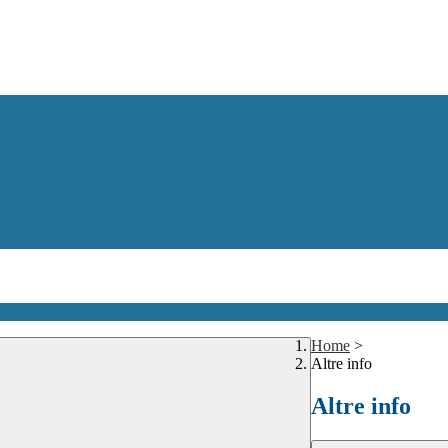
Home
>
Altre info
Altre info