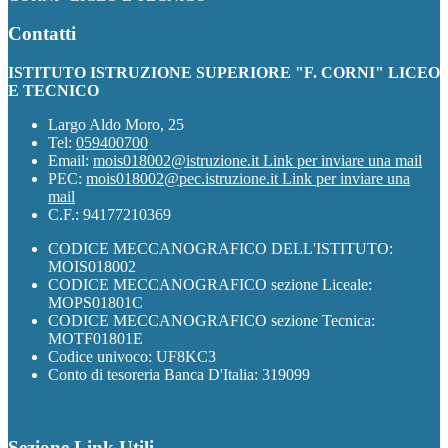
Contatti
ISTITUTO ISTRUZIONE SUPERIORE "F. CORNI" LICEO
E TECNICO
Largo Aldo Moro, 25
Tel:
059400700
Email:
mois018002@istruzione.it
Link per inviare una mail
PEC:
mois018002@pec.istruzione.it
Link per inviare una
mail
C.F.: 94177210369
CODICE MECCANOGRAFICO DELL'ISTITUTO:
MOIS018002
CODICE MECCANOGRAFICO sezione Liceale:
MOPS01801C
CODICE MECCANOGRAFICO sezione Tecnica:
MOTF01801E
Codice univoco: UF8KC3
Conto di tesoreria Banca D'Italia: 319099
Sezione Link Utili