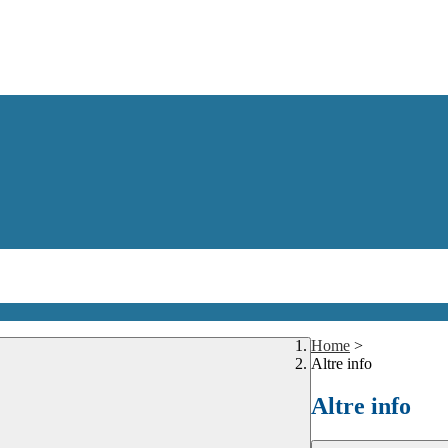
Home
>
Altre info
Altre info