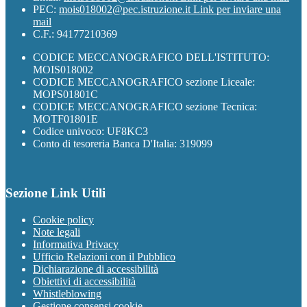
PEC:
mois018002@pec.istruzione.it
Link per inviare una
mail
C.F.: 94177210369
CODICE MECCANOGRAFICO DELL'ISTITUTO:
MOIS018002
CODICE MECCANOGRAFICO sezione Liceale:
MOPS01801C
CODICE MECCANOGRAFICO sezione Tecnica:
MOTF01801E
Codice univoco: UF8KC3
Conto di tesoreria Banca D'Italia: 319099
Sezione Link Utili
Cookie policy
Note legali
Informativa Privacy
Ufficio Relazioni con il Pubblico
Dichiarazione di accessibilità
Obiettivi di accessibilità
Whistleblowing
Gestione consensi cookie