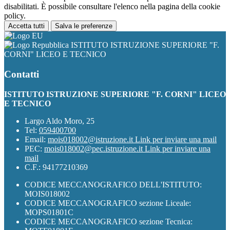
disabilitati. È possibile consultare l'elenco nella pagina della cookie
policy.
Accetta tutti
Salva le preferenze
ISTITUTO ISTRUZIONE SUPERIORE "F.
CORNI" LICEO E TECNICO
Contatti
ISTITUTO ISTRUZIONE SUPERIORE "F. CORNI" LICEO
E TECNICO
Largo Aldo Moro, 25
Tel:
059400700
Email:
mois018002@istruzione.it
Link per inviare una mail
PEC:
mois018002@pec.istruzione.it
Link per inviare una
mail
C.F.: 94177210369
CODICE MECCANOGRAFICO DELL'ISTITUTO:
MOIS018002
CODICE MECCANOGRAFICO sezione Liceale:
MOPS01801C
CODICE MECCANOGRAFICO sezione Tecnica: