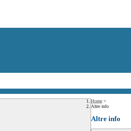
Home
>
Altre info
Altre info