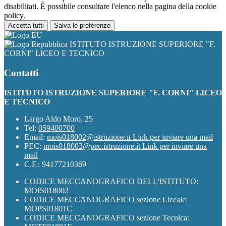
disabilitati. È possibile consultare l'elenco nella pagina della cookie
policy.
Accetta tutti
Salva le preferenze
ISTITUTO ISTRUZIONE SUPERIORE "F.
CORNI" LICEO E TECNICO
Contatti
ISTITUTO ISTRUZIONE SUPERIORE "F. CORNI" LICEO
E TECNICO
Largo Aldo Moro, 25
Tel:
059400700
Email:
mois018002@istruzione.it
Link per inviare una mail
PEC:
mois018002@pec.istruzione.it
Link per inviare una
mail
C.F.: 94177210369
CODICE MECCANOGRAFICO DELL'ISTITUTO:
MOIS018002
CODICE MECCANOGRAFICO sezione Liceale:
MOPS01801C
CODICE MECCANOGRAFICO sezione Tecnica: