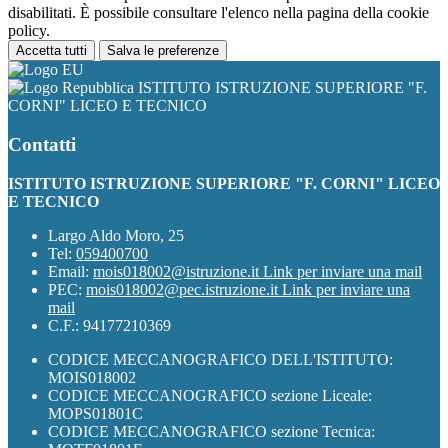
disabilitati. È possibile consultare l'elenco nella pagina della cookie
policy.
Accetta tutti
Salva le preferenze
ISTITUTO ISTRUZIONE SUPERIORE "F.
CORNI" LICEO E TECNICO
Contatti
ISTITUTO ISTRUZIONE SUPERIORE "F. CORNI" LICEO
E TECNICO
Largo Aldo Moro, 25
Tel:
059400700
Email:
mois018002@istruzione.it
Link per inviare una mail
PEC:
mois018002@pec.istruzione.it
Link per inviare una
mail
C.F.: 94177210369
CODICE MECCANOGRAFICO DELL'ISTITUTO:
MOIS018002
CODICE MECCANOGRAFICO sezione Liceale:
MOPS01801C
CODICE MECCANOGRAFICO sezione Tecnica: