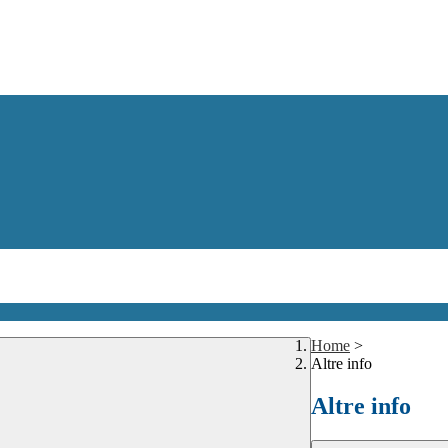
Home
>
Altre info
Altre info