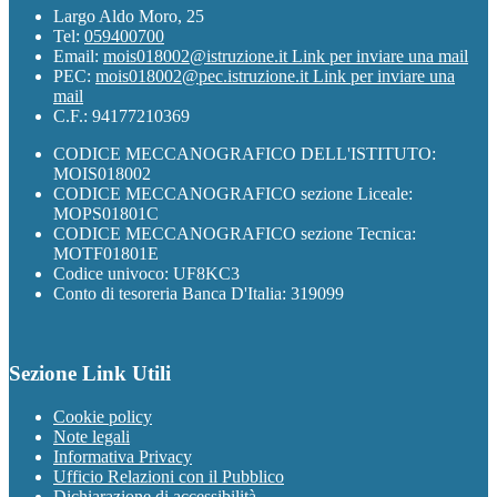
Largo Aldo Moro, 25
Tel:
059400700
Email:
mois018002@istruzione.it
Link per inviare una mail
PEC:
mois018002@pec.istruzione.it
Link per inviare una
mail
C.F.: 94177210369
CODICE MECCANOGRAFICO DELL'ISTITUTO:
MOIS018002
CODICE MECCANOGRAFICO sezione Liceale:
MOPS01801C
CODICE MECCANOGRAFICO sezione Tecnica:
MOTF01801E
Codice univoco: UF8KC3
Conto di tesoreria Banca D'Italia: 319099
Sezione Link Utili
Cookie policy
Note legali
Informativa Privacy
Ufficio Relazioni con il Pubblico
Dichiarazione di accessibilità