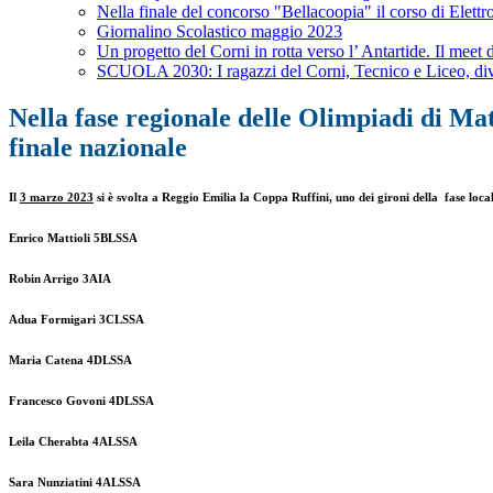
Nella finale del concorso "Bellacoopia" il corso di Elettr
Giornalino Scolastico maggio 2023
Un progetto del Corni in rotta verso l’ Antartide. Il meet d
SCUOLA 2030: I ragazzi del Corni, Tecnico e Liceo, dive
Nella fase regionale delle Olimpiadi di Mat
finale nazionale
Il
3 marzo 2023
si è svolta a Reggio Emilia la Coppa Ruffini, uno dei gironi della fase lo
Enrico Mattioli 5BLSSA
Robin Arrigo 3AIA
Adua Formigari 3CLSSA
Maria Catena 4DLSSA
Francesco Govoni 4DLSSA
Leila Cherabta 4ALSSA
Sara Nunziatini 4ALSSA