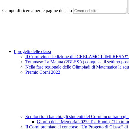
Campo di ricerca per le pagine del sito
I progetti delle classi
Il Corni vince l'edizione di "CREI-AMO L'IMPRESA!"
Tommaso La Manna (2BLSSA) conquista il settimo posto 
Nella fase regionale delle Olimpiadi di Matematica la squa
Premio Corni 2022
Scrittori tra i banchi: gli studenti del Corni incontrano gli
Giorno della Memoria 2025: Tea Ranno, “Un tram p
Il Corni premiato al concorso “Un Progetto di Classe” d