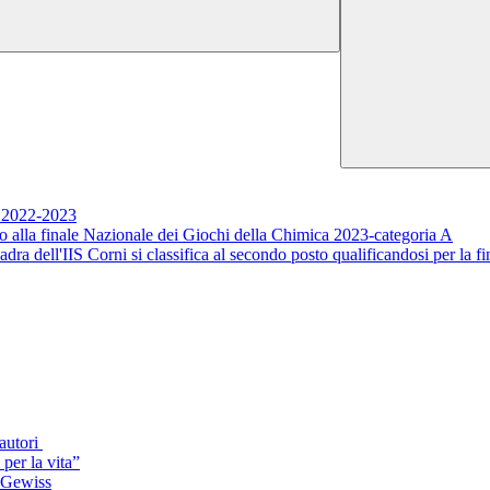
 2022-2023
alla finale Nazionale dei Giochi della Chimica 2023-categoria A
dra dell'IIS Corni si classifica al secondo posto qualificandosi per la f
 autori
er la vita”
i Gewiss