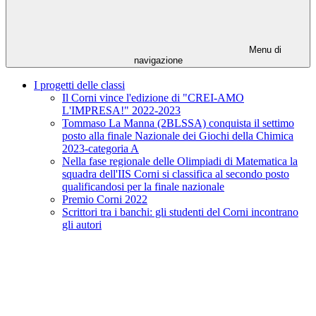
Menu di
navigazione
I progetti delle classi
Il Corni vince l'edizione di "CREI-AMO
L'IMPRESA!" 2022-2023
Tommaso La Manna (2BLSSA) conquista il settimo
posto alla finale Nazionale dei Giochi della Chimica
2023-categoria A
Nella fase regionale delle Olimpiadi di Matematica la
squadra dell'IIS Corni si classifica al secondo posto
qualificandosi per la finale nazionale
Premio Corni 2022
Scrittori tra i banchi: gli studenti del Corni incontrano
gli autori