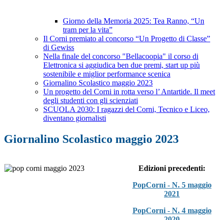
Giorno della Memoria 2025: Tea Ranno, “Un
tram per la vita”
Il Corni premiato al concorso “Un Progetto di Classe”
di Gewiss
Nella finale del concorso "Bellacoopia" il corso di
Elettronica si aggiudica ben due premi, start up più
sostenibile e miglior performance scenica
Giornalino Scolastico maggio 2023
Un progetto del Corni in rotta verso l’ Antartide. Il meet
degli studenti con gli scienziati
SCUOLA 2030: I ragazzi del Corni, Tecnico e Liceo,
diventano giornalisti
Giornalino Scolastico maggio 2023
Edizioni precedenti:
PopCorni - N. 5 maggio
2021
PopCorni - N. 4
maggio
2020