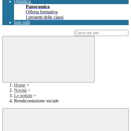
Didattica
Panoramica
Offerta formativa
I progetti delle classi
Info utili
Campo di ricerca per le pagine del sito
Home
>
Novità
>
Le notizie
>
Rendicontazione sociale