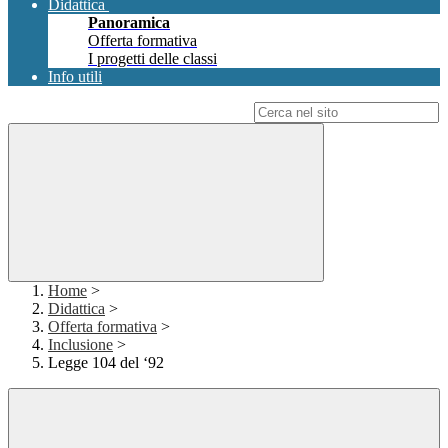
Didattica
Panoramica
Offerta formativa
I progetti delle classi
Info utili
Campo di ricerca per le pagine del sito
Home
>
Didattica
>
Offerta formativa
>
Inclusione
>
Legge 104 del ‘92