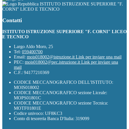
ISTITUTO ISTRUZIONE SUPERIORE "F.
CORNI" LICEO E TECNICO
Contatti
ISTITUTO ISTRUZIONE SUPERIORE "F. CORNI" LICEO
E TECNICO
Largo Aldo Moro, 25
Tel:
059400700
Email:
mois018002@istruzione.it
Link per inviare una mail
PEC:
mois018002@pec.istruzione.it
Link per inviare una
mail
C.F.: 94177210369
CODICE MECCANOGRAFICO DELL'ISTITUTO:
MOIS018002
CODICE MECCANOGRAFICO sezione Liceale:
MOPS01801C
CODICE MECCANOGRAFICO sezione Tecnica:
MOTF01801E
Codice univoco: UF8KC3
Conto di tesoreria Banca D'Italia: 319099