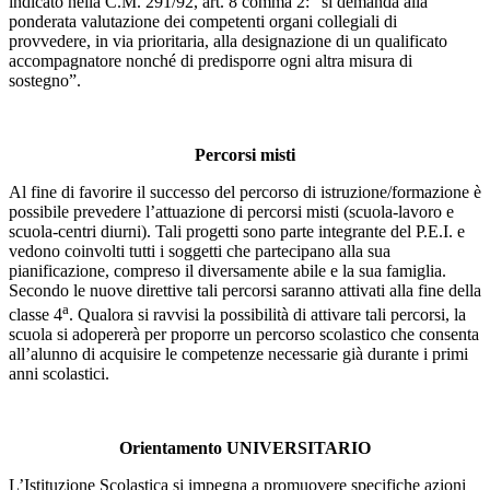
indicato nella C.M. 291/92, art. 8 comma 2: “si demanda alla
ponderata valutazione dei competenti organi collegiali di
provvedere, in via prioritaria, alla designazione di un qualificato
accompagnatore nonché di predisporre ogni altra misura di
sostegno”.
Percorsi misti
Al fine di favorire il successo del percorso di istruzione/formazione è
possibile prevedere l’attuazione di percorsi misti (scuola-lavoro e
scuola-centri diurni). Tali progetti sono parte integrante del P.E.I. e
vedono coinvolti tutti i soggetti che partecipano alla sua
pianificazione, compreso il diversamente abile e la sua famiglia.
Secondo le nuove direttive tali percorsi saranno attivati alla fine della
a
classe 4
. Qualora si ravvisi la possibilità di attivare tali percorsi, la
scuola si adopererà per proporre un percorso scolastico che consenta
all’alunno di acquisire le competenze necessarie già durante i primi
anni scolastici.
Orientamento UNIVERSITARIO
L’Istituzione Scolastica si impegna a promuovere specifiche azioni