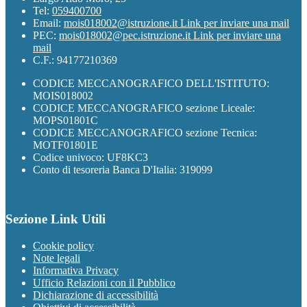
Tel:
059400700
Email:
mois018002@istruzione.it
Link per inviare una mail
PEC:
mois018002@pec.istruzione.it
Link per inviare una
mail
C.F.: 94177210369
CODICE MECCANOGRAFICO DELL'ISTITUTO:
MOIS018002
CODICE MECCANOGRAFICO sezione Liceale:
MOPS01801C
CODICE MECCANOGRAFICO sezione Tecnica:
MOTF01801E
Codice univoco: UF8KC3
Conto di tesoreria Banca D'Italia: 319099
Sezione Link Utili
Cookie policy
Note legali
Informativa Privacy
Ufficio Relazioni con il Pubblico
Dichiarazione di accessibilità