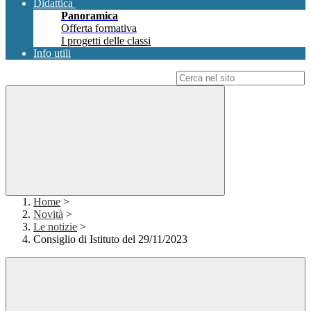
Didattica
Panoramica
Offerta formativa
I progetti delle classi
Info utili
Campo di ricerca per le pagine del sito
Home
>
Novità
>
Le notizie
>
Consiglio di Istituto del 29/11/2023