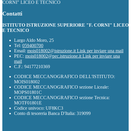
CORNI" LICEO E TECNICO
Contatti
ISTITUTO ISTRUZIONE SUPERIORE "F. CORNI" LICEO
E TECNICO
Largo Aldo Moro, 25
Tel:
059400700
Email:
mois018002@istruzione.it
Link per inviare una mail
PEC:
mois018002@pec.istruzione.it
Link per inviare una
mail
C.F.: 94177210369
CODICE MECCANOGRAFICO DELL'ISTITUTO:
MOIS018002
CODICE MECCANOGRAFICO sezione Liceale:
MOPS01801C
CODICE MECCANOGRAFICO sezione Tecnica:
MOTF01801E
Codice univoco: UF8KC3
Conto di tesoreria Banca D'Italia: 319099