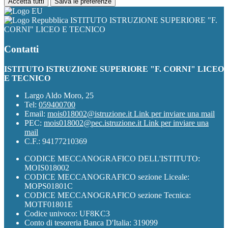
Accetta tutti
Salva le preferenze
ISTITUTO ISTRUZIONE SUPERIORE "F.
CORNI" LICEO E TECNICO
Contatti
ISTITUTO ISTRUZIONE SUPERIORE "F. CORNI" LICEO
E TECNICO
Largo Aldo Moro, 25
Tel:
059400700
Email:
mois018002@istruzione.it
Link per inviare una mail
PEC:
mois018002@pec.istruzione.it
Link per inviare una
mail
C.F.: 94177210369
CODICE MECCANOGRAFICO DELL'ISTITUTO:
MOIS018002
CODICE MECCANOGRAFICO sezione Liceale:
MOPS01801C
CODICE MECCANOGRAFICO sezione Tecnica:
MOTF01801E
Codice univoco: UF8KC3
Conto di tesoreria Banca D'Italia: 319099