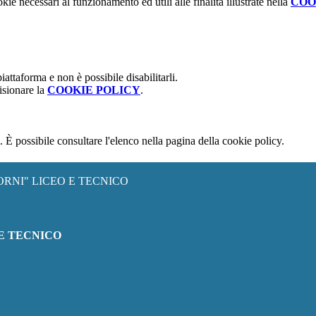
kie necessari al funzionamento ed utili alle finalità illustrate nella
COO
attaforma e non è possibile disabilitarli.
isionare la
COOKIE POLICY
.
 È possibile consultare l'elenco nella pagina della cookie policy.
ORNI" LICEO E TECNICO
 E TECNICO