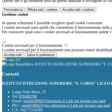
Questo sito o gli strumenti terzi da questo utilizzati si avvalgono di coo
Personalizza
Rifiuta tutti
i cookies
Accetta tutti
i cookies
Gestione cookie
In questa schermata è possibile scegliere quali cookie consentire.
I cookie necessari sono quelli che consentono il funzionamento della pi
Per conoscere quali sono i cookie necessari al funzionamento potete v
Cookie necessari per il funzionamento
I cookie necessari per il funzionamento non possono essere disabilitati.
Accetta tutti
Salva le preferenze
ISTITUTO ISTRUZIONE SUPERIORE "F. C
Contatti
ISTITUTO ISTRUZIONE SUPERIORE "F. CORNI" LICEO
Largo Aldo Moro, 25
Tel:
059400700
Email:
mois018002@istruzione.it
Link per inviare una mail
PEC:
mois018002@pec.istruzione.it
Link per inviare una mail
C.F.: 94177210369